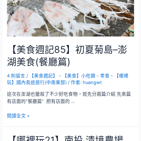
【美食週記85】初夏菊島–澎
湖美食(餐廳篇)
4 則留言
/
【美食週記】
、
【美食】小吃類、零食
、
【哪裡
玩】國內長途旅行(中南東部)
/ 作者:
huangwt
這次在澎湖也獵殺了不少好吃食物，就先分兩篇介紹 先來篇
有店面的”餐廳篇” 把有店面的 …
【美
閱讀全文 »
食
週
【哪裡玩21】南投 清境農場
記