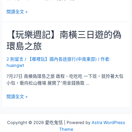
新
社
◆
閱讀全文 »
三
美
日
食、
遊
【玩樂週記】南橫三日遊的偽
美
–
景
趴
環島之旅
氾
特
濫
2
的
2 則留言
/
【哪裡玩】國內長途旅行(中南東部)
/ 作者:
huangwt
阿
里
7月27日 南橫偽環島之旅 啟程、吃吃吃 一下班，就拎著大包
山、
小包，衝向松山機場 展開了“用金錢換取 …
新
社
【玩
閱讀全文 »
三
樂
日
週
遊
記】
–
Copyright © 2026 愛吃鬼恬 | Powered by
Astra WordPress
南
趴
Theme
橫