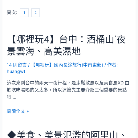
樂
裡
在
玩
頁次:
1
2
應
19】
許
花
蓮
【哪裡玩4】台中：酒桶山˙夜
理
想
景雲海、高美濕地
大
地
14 則留言
/
【哪裡玩】國內長途旅行(中南東部)
/ 作者:
度
huangwt
假
村
這次來到台中的兩天一夜行程，是走鬆散風以及美食風XD 由
–
於吃吃喝喝的又太多，所以這篇先主要介紹三個重要的景點
樂
吧 …
在
應
【哪
閱讀全文 »
許
裡
(住
玩
宿
◆美食、美景氾濫的阿里山、
4】