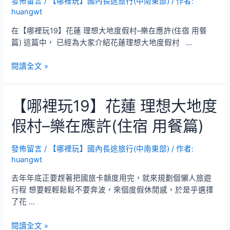
發佈留言
/
【哪裡玩】國內長途旅行(中南東部)
/ 作者:
合
huangwt
歡
山
在【哪裡玩19】花蓮 理想大地度假村–樂在應許(住宿 用餐
–
篇) 這篇中， 已經為大家介紹花蓮理想大地度假村 …
美
食
【哪
閱讀全文 »
景
裡
點
玩
篇
【哪裡玩19】花蓮 理想大地度
20】
花
假村–樂在應許(住宿 用餐篇)
蓮
理
想
發佈留言
/
【哪裡玩】國內長途旅行(中南東部)
/ 作者:
huangwt
大
地
去年年底正要趕著把國旅卡額度用完，就來規劃個懶人旅遊
度
行程 想要輕輕鬆鬆不要奔波，來個度假休閒感，於是乎選擇
假
了花 …
村
–
【哪
閱讀全文 »