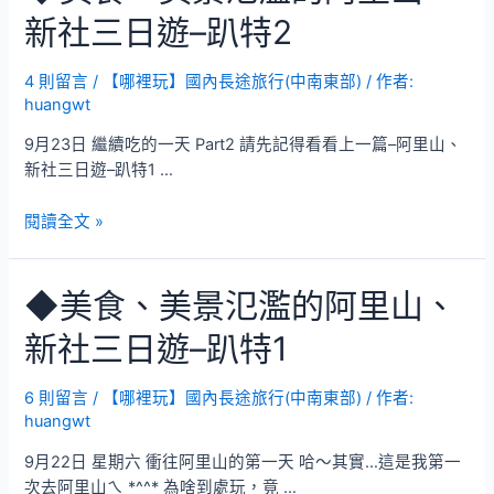
用
台
新社三日遊–趴特2
餐
中：
篇)
酒
桶
4 則留言
/
【哪裡玩】國內長途旅行(中南東部)
/ 作者:
huangwt
山
˙
9月23日 繼續吃的一天 Part2 請先記得看看上一篇–阿里山、
夜
新社三日遊–趴特1 …
景
雲
◆
閱讀全文 »
海、
美
高
食、
美
◆美食、美景氾濫的阿里山、
美
濕
景
地
新社三日遊–趴特1
氾
濫
的
6 則留言
/
【哪裡玩】國內長途旅行(中南東部)
/ 作者:
huangwt
阿
里
9月22日 星期六 衝往阿里山的第一天 哈～其實…這是我第一
山、
次去阿里山ㄟ *^^* 為啥到處玩，竟 …