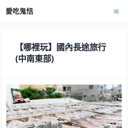
跳
至
愛吃鬼恬
Main
主
要
Men
內
容
【哪裡玩】國內長途旅行
(中南東部)