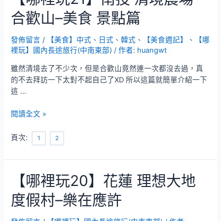
85】
合歡山–美食 景點篇
初
夏
菊
發佈留言
/
【美食】中式、日式、韓式
、
【美食週記】
、
【哪
裡玩】國內長途旅行(中南東部)
/ 作者:
huangwt
島
–
雖然清境去了不少次，但是合歡山竟然連一次都沒去過，真
澎
的不去拜訪一下太對不起自己了XD 所以這篇就簡單介紹一下
湖
這 …
美
食
【哪
閱讀全文 »
(餐
裡
廳
玩
頁次:
1
2
篇)
21】
南
投
【哪裡玩20】花蓮 理想大地
清
境
度假村–樂在應許
農
場