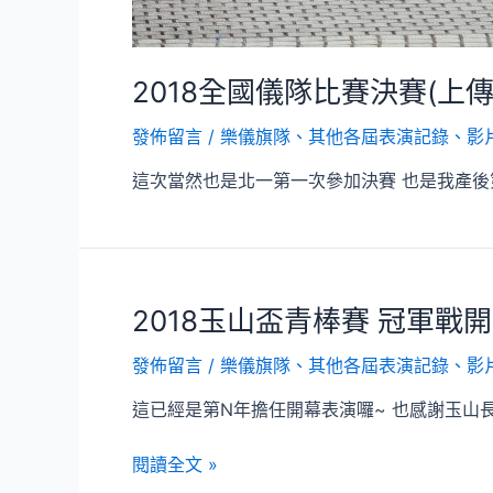
2018全國儀隊比賽決賽(上
發佈留言
/
樂儀旗隊
、
其他各屆表演記錄、影
這次當然也是北一第一次參加決賽 也是我產後
2018玉山盃青棒賽 冠軍戰
發佈留言
/
樂儀旗隊
、
其他各屆表演記錄、影
這已經是第N年擔任開幕表演囉~ 也感謝玉山
2018
閱讀全文 »
玉