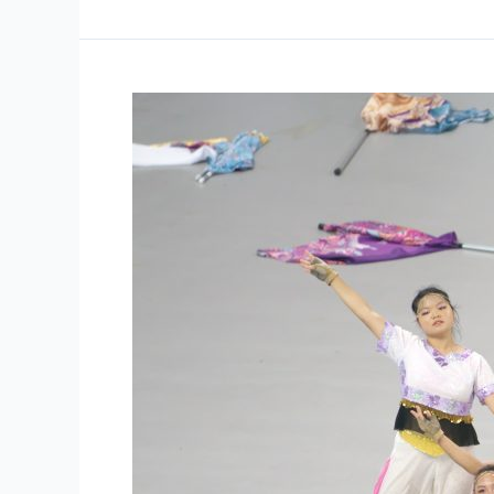
山
盃
青
棒
賽
冠
軍
戰
開
幕
表
演