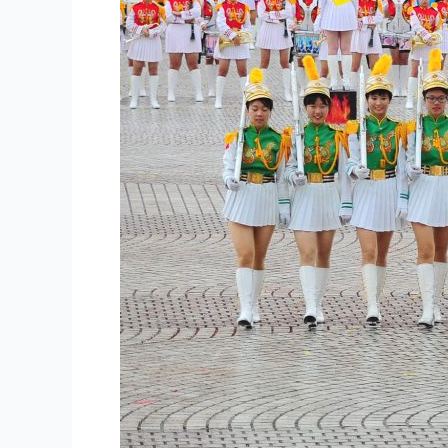
有
影
片
+預
告
照
片)