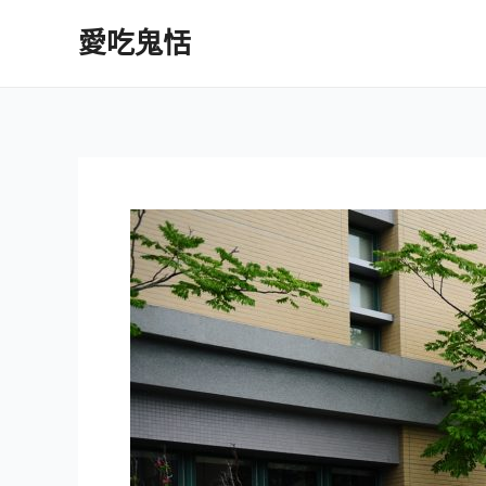
跳
愛吃鬼恬
至
主
要
內
容