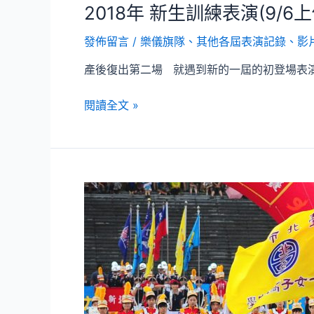
2018年 新生訓練表演(9/
發佈留言
/
樂儀旗隊
、
其他各屆表演記錄、影
產後復出第二場 就遇到新的一屆的初登場表演啦
2018
閱讀全文 »
年
新
生
訓
練
表
演
(9/6
上
傳
所