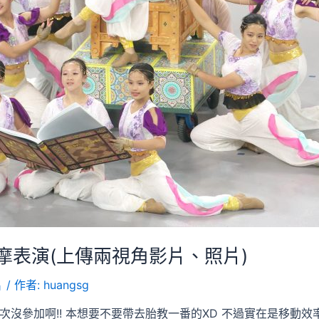
摩表演(上傳兩視角影片、照片)
片
/ 作者:
huangsg
次沒參加啊!! 本想要不要帶去胎教一番的XD 不過實在是移動效率