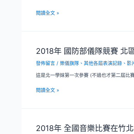
2018
閱讀全文 »
年
史
上
最
2018年 國防部儀隊競賽 北
迷
你
發佈留言
/
樂儀旗隊
、
其他各屆表演記錄、影
樂
儀
這是北一學妹第一次參賽 (不過也才第二屆比賽
旗
觀
2018
閱讀全文 »
摩
年
表
國
演
防
(上
部
傳
2018年 全國音樂比賽在竹北
儀
兩