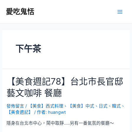
跳
至
愛吃鬼恬
Main
主
要
Men
內
容
下午茶
【美食週記78】台北市長官邸
藝文咖啡 餐廳
發佈留言
/
【美食】西式料理
、
【美食】中式、日式、韓式
、
【美食週記】
/ 作者:
huangwt
隱身在台北市中心，鬧中取靜…..另有一番氣氛的餐廳～