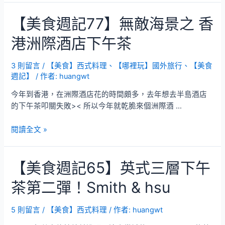
【美食週記77】無敵海景之 香
港洲際酒店下午茶
3 則留言
/
【美食】西式料理
、
【哪裡玩】國外旅行
、
【美食
週記】
/ 作者:
huangwt
今年到香港，在洲際酒店花的時間頗多，去年想去半島酒店
的下午茶叩關失敗>< 所以今年就乾脆來個洲際酒 …
【美
閱讀全文 »
食
週
【美食週記65】英式三層下午
記
77】
茶第二彈！Smith & hsu
無
敵
海
5 則留言
/
【美食】西式料理
/ 作者:
huangwt
景