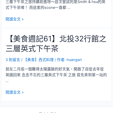
三層下午茶之旅持續前進呀～這次嘗試的是Smith & hsu的英
之
式下午茶唷！ 而這家的scone一直都 …
香
港
【美
閱讀全文 »
洲
食
際
週
酒
【美食週記61】北投32行館之
記
店
65】
下
三層英式下午茶
英
午
式
茶
三
3 則留言
/
【美食】西式料理
/ 作者:
huangwt
層
就在二月底一個難得太陽露臉的好天氣，開啟了自從去年從
下
英國回來 念念不忘的三層英式下午茶 之旅 首先來到第一站的
午
…
茶
第
【美
閱讀全文 »
二
食
彈！
週
Smith
記
&