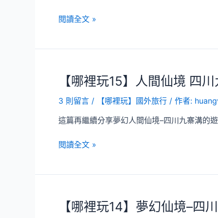
【哪
閱讀全文 »
裡
玩
16】
人
【哪裡玩15】人間仙境 四
間
瑤
3 則留言
/
【哪裡玩】國外旅行
/ 作者:
huang
池
–
這篇再繼續分享夢幻人間仙境–四川九寨溝的遊
四
川
【哪
閱讀全文 »
黃
裡
龍
玩
風
15】
景
人
區
【哪裡玩14】夢幻仙境–四
間
遊
仙