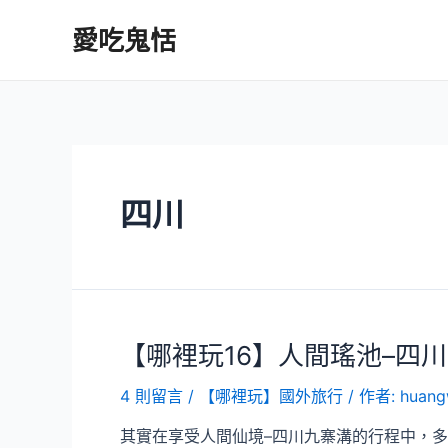
跳
愛吃鬼恬
至
主
要
內
容
四川
【哪裡玩16】人間瑤池–四
4 則留言
/
【哪裡玩】國外旅行
/ 作者:
huang
其實在享受人間仙境–四川九寨溝的行程中，多