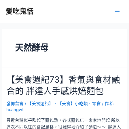
跳
至
愛吃鬼恬
Main
主
要
Men
內
容
天然酵母
【美食週記73】香氣與食材融
合的 胖達人手感烘焙麵包
發佈留言
/
【美食週記】
、
【美食】小吃類、零食
/ 作者:
huangwt
最近台灣似乎吹起了麵包熱，各式麵包店一家家地開起 所以
這次不同以往的食記風格，很難得地介紹了麵包～～ 胖達人