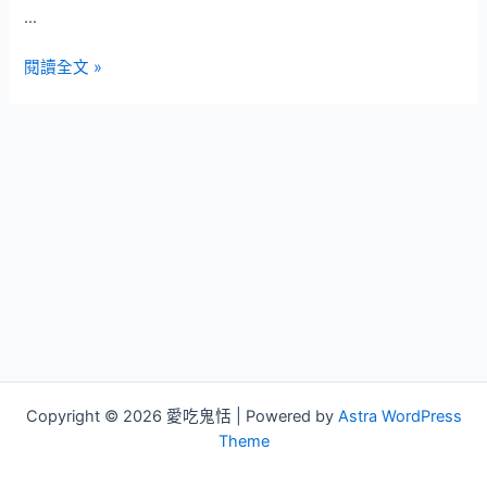
…
【美
閱讀全文 »
食
週
記
73】
香
氣
與
食
材
融
合
的
胖
Copyright © 2026 愛吃鬼恬 | Powered by
Astra WordPress
達
Theme
人
手