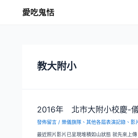
跳
愛吃鬼恬
至
主
要
內
容
教大附小
2016年 北市大附小校慶-
發佈留言
/
樂儀旗隊
、
其他各屆表演記錄、影
最近照片影片已呈現堆積如山狀態 就先來上傳