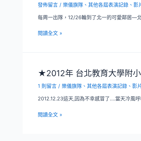
發佈留言
/
樂儀旗隊
、
其他各屆表演記錄、影
每周一出隊，12/26輪到了北一的可愛鄰居—
2015
閱讀全文 »
年
北
市
大
★2012年 台北教育大學附
附
小
1 則留言
/
樂儀旗隊
、
其他各屆表演記錄、影
校
慶
2012.12.23這天,因為不幸感冒了….當天
表
演
★2012
閱讀全文 »
年
台
北