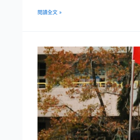
2016
閱讀全文 »
年
北
市
大
附
小
校
慶-
儀
隊
表
演