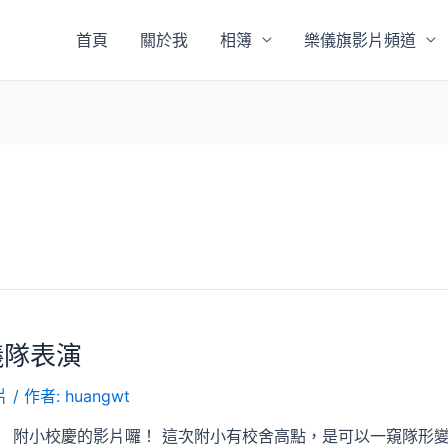
首頁
關於我
相簿
樂儀旗影片頻道
儀隊表演
片
/ 作者:
huangwt
 附小校慶的影片囉！ 這次附小有校舍高點，是可以一窺隊形變