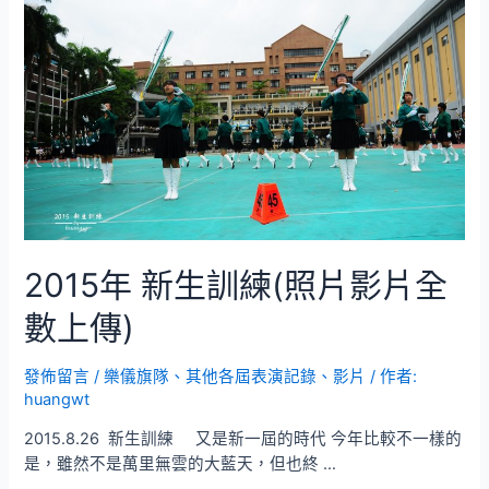
棒
社
團
動
態
展
演
出
（先
上
傳
2015年 新生訓練(照片影片全
預
告
數上傳)
照
片/
發佈留言
/
樂儀旗隊
、
其他各屆表演記錄、影片
/ 作者:
影
huangwt
片)
2015.8.26 新生訓練 又是新一屆的時代 今年比較不一樣的
是，雖然不是萬里無雲的大藍天，但也終 …