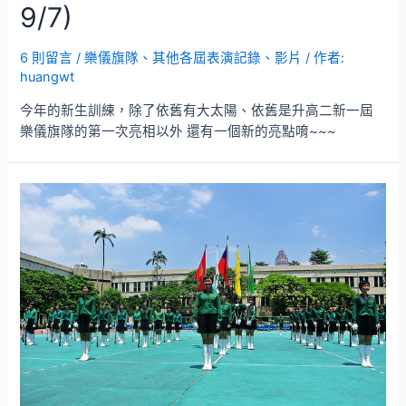
9/7)
6 則留言
/
樂儀旗隊
、
其他各屆表演記錄、影片
/ 作者:
huangwt
今年的新生訓練，除了依舊有大太陽、依舊是升高二新一屆
樂儀旗隊的第一次亮相以外 還有一個新的亮點唷~~~