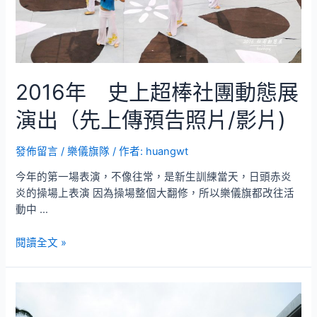
2016年 史上超棒社團動態展
演出（先上傳預告照片/影片)
發佈留言
/
樂儀旗隊
/ 作者:
huangwt
今年的第一場表演，不像往常，是新生訓練當天，日頭赤炎
炎的操場上表演 因為操場整個大翻修，所以樂儀旗都改往活
動中 …
2016
閱讀全文 »
年
史
上
超