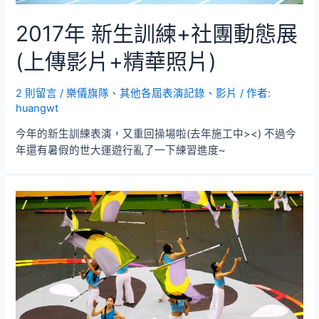
片
+預
2017年 新生訓練+社團動態展
告
照
(上傳影片+精華照片)
片)
2 則留言
/
樂儀旗隊
、
其他各屆表演記錄、影片
/ 作者:
huangwt
今年的新生訓練表演，又重回操場啦(去年施工中><) 不過今
年還有暑假的世大運遊行亂了一下練習進度~