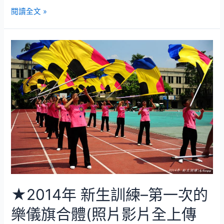
2015
閱讀全文 »
年
新
生
訓
練
(照
片
影
片
全
數
上
傳)
★2014年 新生訓練–第一次的
樂儀旗合體(照片影片全上傳