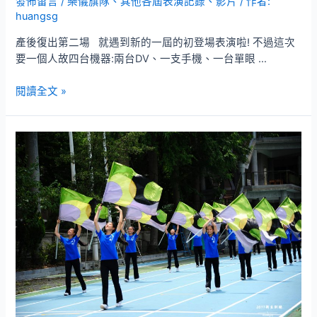
發佈留言
/
樂儀旗隊
、
其他各屆表演記錄、影片
/ 作者:
huangsg
產後復出第二場 就遇到新的一屆的初登場表演啦! 不過這次
要一個人故四台機器:兩台DV、一支手機、一台單眼 …
2018
閱讀全文 »
年
新
生
訓
練
表
演
(9/6
上
傳
所
有
影