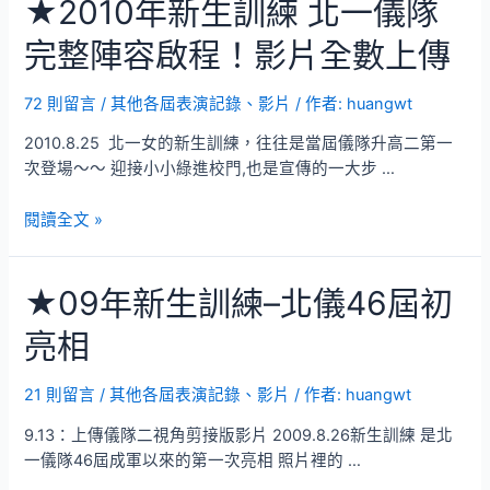
★2010年新生訓練 北一儀隊
訓
練
完整陣容啟程！影片全數上傳
–
北
一
72 則留言
/
其他各屆表演記錄、影片
/ 作者:
huangwt
儀
2010.8.25 北一女的新生訓練，往往是當屆儀隊升高二第一
隊
次登場～～ 迎接小小綠進校門,也是宣傳的一大步 …
樂
旗
★2010
閱讀全文 »
隊
年
小
新
試
★09年新生訓練–北儀46屆初
生
身
訓
手
亮相
練
北
一
21 則留言
/
其他各屆表演記錄、影片
/ 作者:
huangwt
儀
9.13：上傳儀隊二視角剪接版影片 2009.8.26新生訓練 是北
隊
一儀隊46屆成軍以來的第一次亮相 照片裡的 …
完