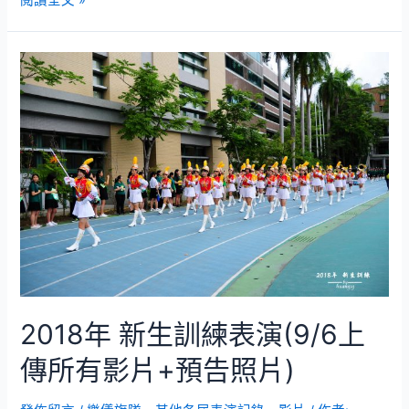
閱讀全文 »
年
新
生
訓
練
2018年 新生訓練表演(9/6上
傳所有影片+預告照片)