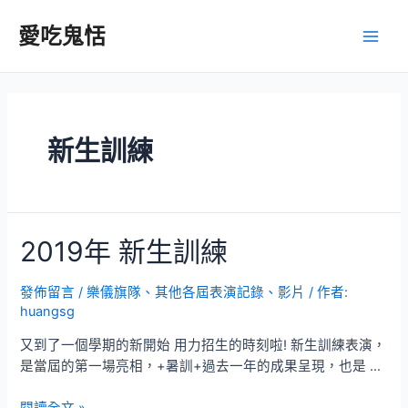
跳
至
愛吃鬼恬
Main
主
要
Men
內
容
新生訓練
2019年 新生訓練
發佈留言
/
樂儀旗隊
、
其他各屆表演記錄、影片
/ 作者:
huangsg
又到了一個學期的新開始 用力招生的時刻啦! 新生訓練表演，
是當屆的第一場亮相，+暑訓+過去一年的成果呈現，也是 …
2019