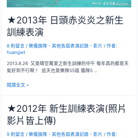
★2013年 日頭赤炎炎之新生
訓練表演
8 則留言
/
樂儀旗隊
、
其他各屆表演記錄、影片
/ 作者:
huangwt
2013.8.26 又是晴空萬里之新生訓練的中午 每年真的都是天
氣好到不行啊！ 這天也是樂隊55屆 儀隊5 …
★2013
閱讀全文 »
年
日
★2012年 新生訓練表演(照片
頭
赤
影片皆上傳)
炎
炎
之
9 則留言
/
樂儀旗隊
、
其他各屆表演記錄、影片
/ 作者: