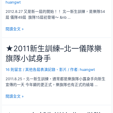
huangwt
新
生
2012.8.27 又是新一屆的開始！！ 北一新生訓練，是樂隊54
訓
屆 儀隊49屆 旗隊15屆初登場～ &nb …
練
表
★2012
閱讀全文 »
演
年
新
★2011新生訓練–北一儀隊樂
生
訓
旗隊小試身手
練
表
演
16 則留言
/
其他各屆表演記錄、影片
/ 作者:
huangwt
(照
2011.8.25，北一新生訓練，通常都是樂旗隊小露身手向新生
片
宣傳的一天 今年顯的更正式，樂旗隊也有正式的繞場 …
影
片
★2011
閱讀全文 »
皆
新
上
生
傳)