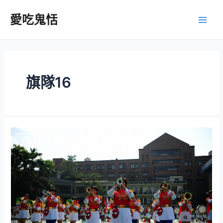
跳
至
愛吃鬼恬
Main
主
要
Men
內
容
旗隊16