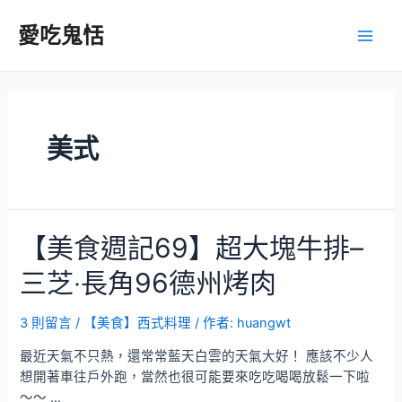
跳
至
愛吃鬼恬
Main
主
要
Men
內
容
美式
【美食週記69】超大塊牛排–
三芝‧長角96德州烤肉
3 則留言
/
【美食】西式料理
/ 作者:
huangwt
最近天氣不只熱，還常常藍天白雲的天氣大好！ 應該不少人
想開著車往戶外跑，當然也很可能要來吃吃喝喝放鬆一下啦
～～ …