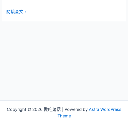
【美
閱讀全文 »
食
週
記
69】
超
大
塊
牛
排
–
三
芝‧
長
角
Copyright © 2026 愛吃鬼恬 | Powered by
Astra WordPress
96
Theme
德
州