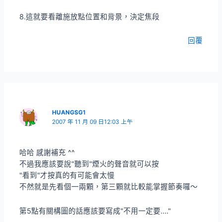
8.這就要看離施放點位置和背景，決定焦段
回覆
HUANGSG1
2007 年 11 月 09 日12:03 上午
哈哈 感謝補充 ^^
不過我應該要說"聽到"煙火的聲音就可以按
"看到"才按真的有可能會太慢
不然就是先看個一兩顆，第三顆就比較能掌握節奏囉～
第5點有關構圖的話應該要寫成"不用一定要…."