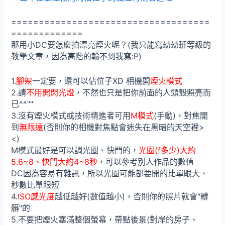
====================================
=============
那用小DC要怎麼拍漂亮煙火呢？(我只能寫幼幼班等級的
教學文章，因為高階的輪不到我寫:P)
1.
腳架
一定要，還可以佔位子XD 相機開
煙火模式
2.請
不用開閃光燈
，不然也只是把你前面的人頭殼照亮而
已^^""
3.沒有煙火模式或技術精進者可用
M模式
(手動)，對焦開
到
無限遠
(否則你的相機對焦點會迷失在黑暗的天空裡>
<)
M模式最好是可以調光圈、快門的，
光圈(f多少)大約
5.6~8、快門大約4~8秒
，可以參考別人作品的數值
DC因為容易有雜訊，所以光圈可能都要開的比單眼大、
秒數比單眼短
4.
ISO感光度
越低越好(數值越小)，否則你的照片就會"髒
髒"的
5.不要把煙火塞滿整個螢幕，帶點後景(對岸的房子、