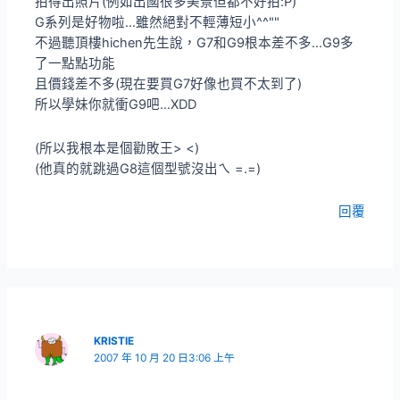
拍得出照片(例如出國很多美景但都不好拍:P)
G系列是好物啦…雖然絕對不輕薄短小^^""
不過聽頂樓hichen先生說，G7和G9根本差不多…G9多
了一點點功能
且價錢差不多(現在要買G7好像也買不太到了)
所以學妹你就衝G9吧…XDD
(所以我根本是個勸敗王> <)
(他真的就跳過G8這個型號沒出ㄟ =.=)
回覆
KRISTIE
2007 年 10 月 20 日3:06 上午