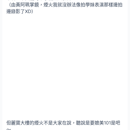
（由黃阿珮掌鏡，煙火我就沒辦法像拍學妹表演那樣邊拍
邊錄影了XD)
但麗寶大樓的煙火不是大家在說，聽說是要媲美101是吧
～