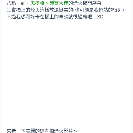
八點一到，
忠孝橋、麗寶大樓
的煙火揭開序幕
其實橋上的煙火這樣放還挺美的(也可能是我們站的很近)
不過我想剛好卡在橋上的車應該很過癮吧….XD
來看一下美麗的忠孝橋煙火影片～