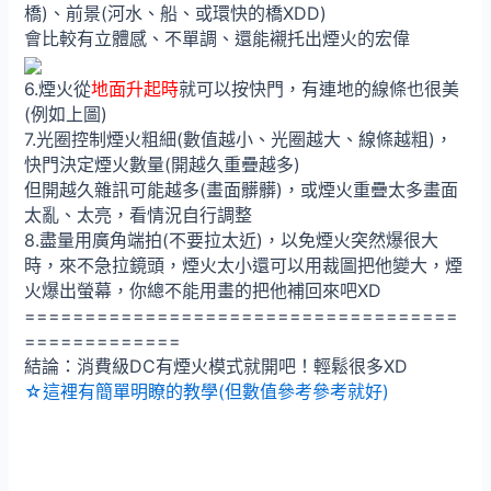
橋)、前景(河水、船、或環快的橋XDD)
會比較有立體感、不單調、還能襯托出煙火的宏偉
6.煙火從
地面升起時
就可以按快門，有連地的線條也很美
(例如上圖)
7.光圈控制煙火粗細(數值越小、光圈越大、線條越粗)，
快門決定煙火數量(開越久重疊越多)
但開越久雜訊可能越多(畫面髒髒)，或煙火重疊太多畫面
太亂、太亮，看情況自行調整
8.盡量用廣角端拍(不要拉太近)，以免煙火突然爆很大
時，來不急拉鏡頭，煙火太小還可以用裁圖把他變大，煙
火爆出螢幕，你總不能用畫的把他補回來吧XD
====================================
=============
結論：消費級DC有煙火模式就開吧！輕鬆很多XD
☆這裡有簡單明瞭的教學(但數值參考參考就好)