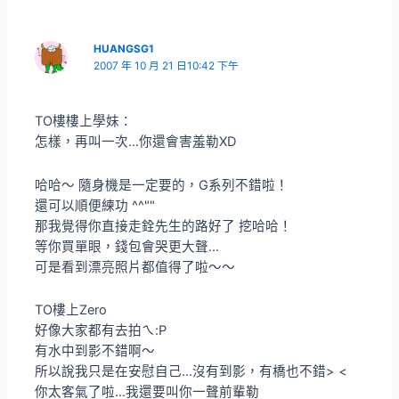
HUANGSG1
2007 年 10 月 21 日10:42 下午
TO樓樓上學妹：
怎樣，再叫一次…你還會害羞勒XD
哈哈～ 隨身機是一定要的，G系列不錯啦！
還可以順便練功 ^^""
那我覺得你直接走銓先生的路好了 挖哈哈！
等你買單眼，錢包會哭更大聲…
可是看到漂亮照片都值得了啦～～
TO樓上Zero
好像大家都有去拍ㄟ:P
有水中到影不錯啊～
所以說我只是在安慰自己…沒有到影，有橋也不錯> <
你太客氣了啦…我還要叫你一聲前輩勒