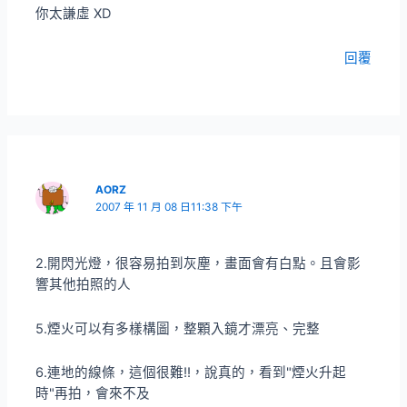
你太謙虛 XD
回覆
AORZ
2007 年 11 月 08 日11:38 下午
2.開閃光燈，很容易拍到灰塵，畫面會有白點。且會影
響其他拍照的人
5.煙火可以有多樣構圖，整顆入鏡才漂亮、完整
6.連地的線條，這個很難!!，說真的，看到"煙火升起
時"再拍，會來不及