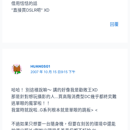
借用恬恬的話
"直接買DSLR吧" XD
回覆
HUANGSG1
2007 年 10 月 15 日9:15 下午
哈哈！ 別這樣說嘛～ 講的好像我是勸敗王XD
那是針對想玩攝影的人…買高階消費型DC幾乎都終究難
逃單眼的魔掌啦！！
我當時就說啦..G系列根本就是單眼的跳板> <
不過如果只想要一台隨身機，但要在刻苦的環境中還能