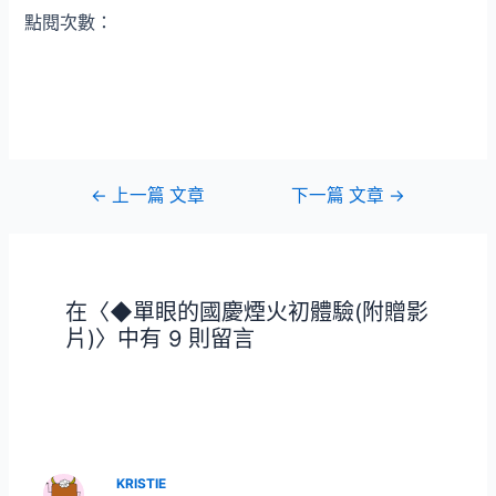
點閱次數：
文
←
上一篇 文章
下一篇 文章
→
章
導
覽
在〈◆單眼的國慶煙火初體驗(附贈影
片)〉中有 9 則留言
KRISTIE