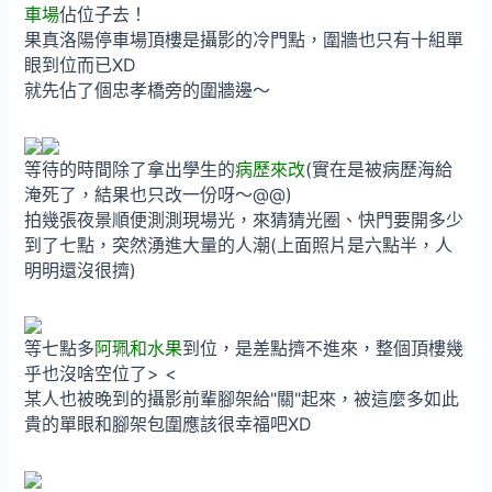
車場
佔位子去！
果真洛陽停車場頂樓是攝影的冷門點，圍牆也只有十組單
眼到位而已XD
就先佔了個忠孝橋旁的圍牆邊～
等待的時間除了拿出學生的
病歷來改
(實在是被病歷海給
淹死了，結果也只改一份呀～@@)
拍幾張夜景順便測測現場光，來猜猜光圈、快門要開多少
到了七點，突然湧進大量的人潮(上面照片是六點半，人
明明還沒很擠)
等七點多
阿珮和水果
到位，是差點擠不進來，整個頂樓幾
乎也沒啥空位了> <
某人也被晚到的攝影前輩腳架給"關"起來，被這麼多如此
貴的單眼和腳架包圍應該很幸福吧XD