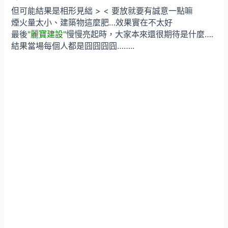
但可能結果是相形見絀 > < 要放就要有誠意一點嘛
煙火量太小、建築物這麼肥…效果實在不太好
最後
"麗寶建設"
慢慢亮起時，大家本來還很期待是什麼….
結果當場每個人都是囧囧囧囧……..