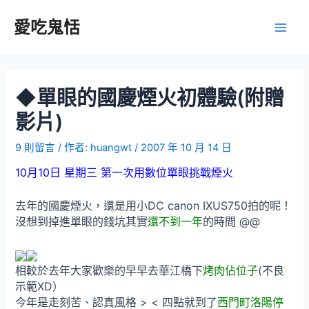
跳
至
愛吃鬼恬
Main
主
要
Men
內
容
◆單眼的國慶煙火初體驗(附贈
影片)
9 則留言
/ 作者:
huangwt
/
2007 年 10 月 14 日
10月10日 星期三 第一次用數位單眼挑戰煙火
去年的國慶煙火，還是用小DC canon IXUS750拍的呢！
沒想到掉進單眼的錢坑其實
還不到一年
的時間 @@
相較於去年大家歡樂的早早去華江橋下
烤肉佔位子
(不良
示範XD）
今年是走刻苦、認真風格 > < 四點就到了
西門町洛陽停