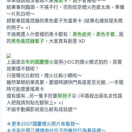
本來還說過沒看過人家
搖黑卡
，我不會搖啦～～
結果事到臨頭，不搖不行，否則低空煙火亮度太高，準備
一片死白吧～
趕緊拿起遙控器的黑色套子充當黑卡 (結果右邊就是失敗
的例子> <)
不過周遭人什麼樣的黑卡都有：
黑色皮夾、黑色手套
…我
的
黑色遙控器套子
，大家真有創意 XD
上面是
去年的國慶煙火
是用小DC的煙火模式拍的，其實
效果還不錯呢！
只是曝光比較短，煙火比較小顆啦～
雖然單眼拍果真累，要隨時調快門長度甚至光圈…一手隨
時可能需要搖黑卡
還有還有…另一隻手肘要
架拐子
😛 (半路殺出兩名女性路
人把我擠到貼在腳架上> <)
不過手動攝影就是比較有成就感^^
☆更多2007國慶煙火照片來看我～
☆去年在華江橋烤肉佔位子的瘋狂行為看這裡～