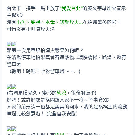
台北市一接手，馬上放了
"我愛台北"
的英文字母煙火宣示
主權XD
還有
小魚、笑臉、水母、螺旋煙火…
花招還蠻多的啦！
可惜沒有小叮噹煙火:P
那第一次用單眼拍煙火戰果如何呢？
在洛陽停車場拍果真會有遮蔽物…環快橋樑、路燈，還有
警車燈
（轉吧！轉吧！七彩警車燈～ =.=)
(右圖是曝光久，變形的
笑臉
，很像獅頭:P)
好吧！或許好處是構圖跟人家不一樣、不老套XD
人家的前景清一色都是美美的河水，我的是橋樑上的流動
車燈比較創意啦！(完全自我安慰)