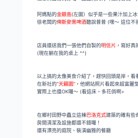
阿媽點的
金銀島
(左圖）似乎是一些果汁加上
徐老闆的
俾斯麥黑啤酒
聽說普普 (嘿～ 這位
店員還送我們一張他們自製的
明信片
，寫好真
(現在躺在我的桌上 ^^)
以上搞的太像美食介紹了，趕快回頭是岸，看
在新社的
“天籟園”
，他網站照片看起來超富麗堂
實際上也還OK囉～ (看這床，多花俏啊>
在鄉村田野中矗立這棟
巴洛克式
建築的確有些
房間清潔及設施都還不錯囉！
還有漂亮的庭院、裝潢幽雅的餐廳