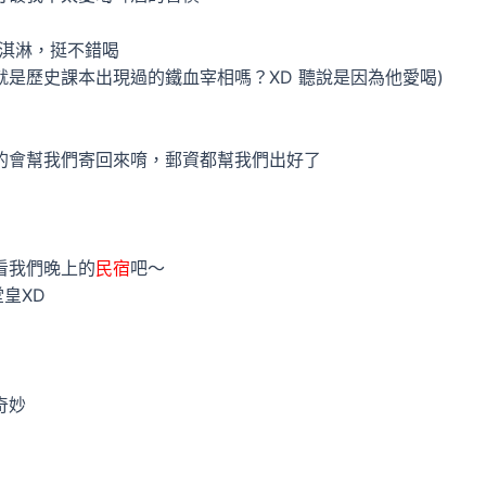
冰淇淋，挺不錯喝
不就是歷史課本出現過的鐵血宰相嗎？XD 聽說是因為他愛喝)
的會幫我們寄回來唷，郵資都幫我們出好了
看我們晚上的
民宿
吧～
皇XD
奇妙