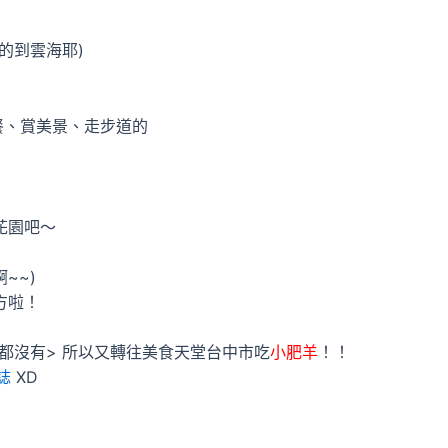
的到雲海耶)
餐、賞美景、走步道的
花園吧～
~~)
方啦！
都沒有> 所以又轉往美食天堂台中市吃
小肥羊
！！
誌
XD