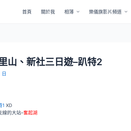
首頁
關於我
相簿
樂儀旗影片頻道
里山、新社三日遊–趴特2
3 日
特1
XD
支線的大站–
奮起湖