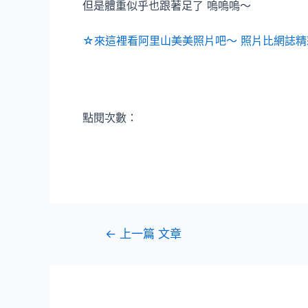
但是體重似乎也跟著足了 嗚嗚嗚～
☆來這裡看阿里山美美照片吧～ 照片比網誌精
點閱次數：
文
←
上一篇 文章
章
導
覽