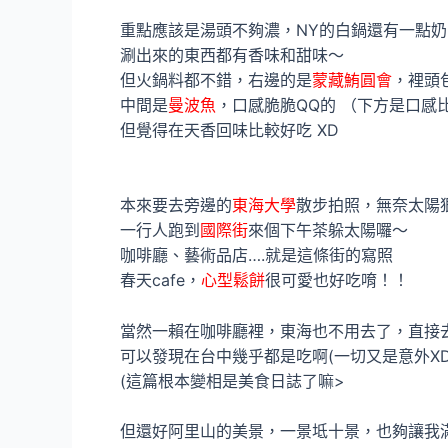
重點應該是湯頭不夠濃，NY的白鍋還有一點奶
涮出來的東西都有香味和甜味～
但火鍋料都不錯，右邊的是
蒙藏鮪圓會
，裡頭
中間是
曼波魚
，口感脆脆QQ的 （下方是口感
但覺得在天香回味比較好吃 XD
本來要去旁邊的
東海大學
散步拍照，無奈太陽
一行人跑到
國際街
來個下午茶躲太陽囉～
咖啡廳、藝術品店….就是這條街的寫照
春天cafe，
心型鬆餅
很可愛也好吃唷！！
當然一賴在咖啡廳裡，東海也不用去了，直接去
可以發現在台中幾乎都是吃啊(一切又是意外XD
(這篇根本變相是美食日誌了嘛>
但還好阿里山的美景，一景坻十景，也夠讓我滿