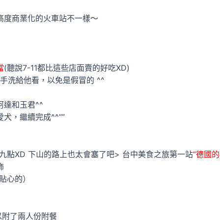
高度商業化的火車站不一樣～
當
(聽說7-11都比這些店面賣的好吃XD)
手洗給他看，以免是假冒的 ^^
達和玉君^^
，繼續完成^^””
九點XD 下山的路上也太會塞了吧> 台中美食之旅第一站
“德國
飾
貼心的）
以附了兩人份附餐