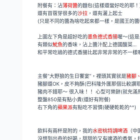
附餐有：沾
薄荷醬
的麵包(這樣還蠻好吃的耶
還有苜蓿芽很多的
沙拉
，還有灑上起士
(只是不同的醬為啥吃起來都一樣，是國王的醬
上圖左下角是超好吃的
墨魚德式香腸
喔～(這是
有類似
魷魚
的香味，沾上醬汁配上德國酸菜…
和平常吃過的德式香腸比起非常非常的不一樣
主餐”大野狼的生日饗宴”，裡頭其實就是
豬腳
豬腳還OK，皮不夠酥(巴科隆外匯那個比較讚耶
豬肉不錯耶～ 很入味！！ 心型可樂餅(就充
整盤850是有點小貴(還好有附餐)
右下角的
蘋果派
有點吃不習慣(硬硬乾乾的^^)
飲料有兩杯是附的，我的
水密桃特調啤酒
（中
沒想到出奇的好喝，甜甜的又有啤酒的香氣，