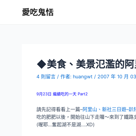
跳
愛吃鬼恬
至
主
要
內
容
◆美食、美景氾濫的阿
4 則留言
/ 作者:
huangwt
/
2007 年 10 月 0
9月23日 繼續吃的一天 Part2
請先記得看看上一篇–
阿里山、新社三日遊–趴
吃的肥肥以後，開始往山下走囉～來到了鐵路
(喔耶…奮起湖不是湖….XD)