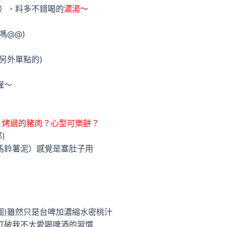
！）、料多不錯喝的
濃湯～
嗎@@)
另外單點的)
喔～
、烤過的豬肉？心型可樂餅？
)
滿馬鈴薯泥）感覺是塞肚子用
圖)雖然只是台啤加濃縮水密桃汁
打破我不太愛喝啤酒的習慣