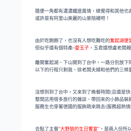
隨便一角都有濃濃鐵道風情，總覺得和其他也
或許是有阿里山美麗的山景陪襯吧！
由於吃飽飽了，也沒有人想吃難吃的
奮起湖便
但似乎還有個特產–
愛玉子
，玉君還想盧老闆親
離開奮起湖、下山開到了台中，一路分別放下阿
以下的行程只剩我、徐老闆夫婦和他們的三條愛犬
沒想到到了台中，又來到了晚餐時間(且還是快
整間店用很多旅行的雜誌、帶回來的小飾品裝
服務生也穿著德國的服飾跳來跳去(服務超熱情
合點了主餐
“大野狼的生日饗宴”
，是兩人份所