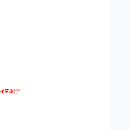
的祕密旅行”