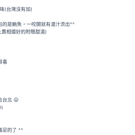
味(台灣沒有加)
包的是鮪魚，一咬開就有湯汁流出^^
比賣相還好的附贈甜湯)
狠毒
台北 😛
)
足的了 ^^