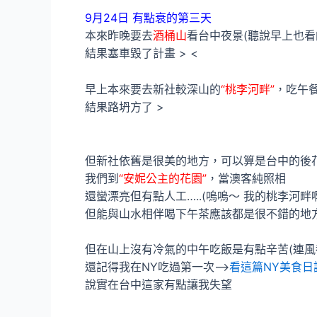
9月24日 有點衰的第三天
本來昨晚要去
酒桶山
看台中夜景(聽說早上也看
結果塞車毀了計畫 > <
早上本來要去新社較深山的
“桃李河畔”
，吃午
結果路坍方了 >
但新社依舊是很美的地方，可以算是台中的後
我們到
“安妮公主的花園”
，當澳客純照相
還蠻漂亮但有點人工…..(嗚嗚～ 我的桃李河畔啊
但能與山水相伴喝下午茶應該都是很不錯的地
但在山上沒有冷氣的中午吃飯是有點辛苦(連風
還記得我在NY吃過第一次–>
看這篇NY美食日
說實在台中這家有點讓我失望