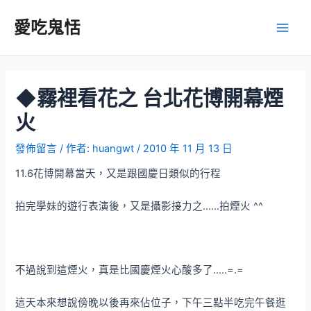
跳
至
愛吃鬼恬
Main
主
要
Men
內
容
◆霧裡看花之 台北花博開幕煙
火
發佈留言
/ 作者:
huangwt
/
2010 年 11 月 13 日
11.6花博開幕當天，又是跟國慶日類似的行程
拍完學妹的遊行表演後，又是攝影接力之……拍煙火 ^^
不過說到這煙火，真是比國慶煙火心酸多了…..=.=
這天本來想說傍晚以後再來佔位子，下午三點半吃完午餐逛