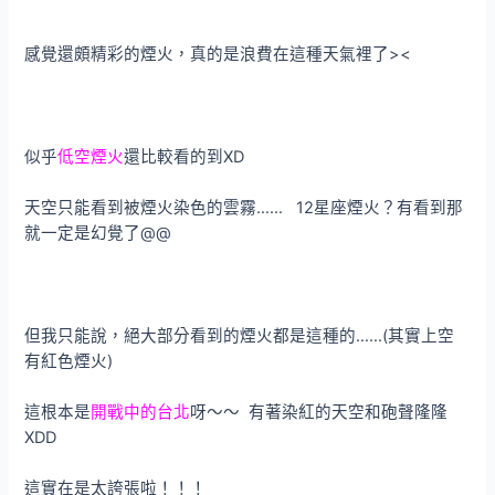
感覺還頗精彩的煙火，真的是浪費在這種天氣裡了><
似乎
低空煙火
還比較看的到XD
天空只能看到被煙火染色的雲霧…… 12星座煙火？有看到那
就一定是幻覺了@@
但我只能說，絕大部分看到的煙火都是這種的……(其實上空
有紅色煙火)
這根本是
開戰中的台北
呀～～ 有著染紅的天空和砲聲隆隆
XDD
這實在是太誇張啦！！！