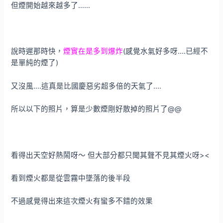
但煙開始越來越多了……
說時遲那時快，
煙實在是多到爆炸
(感覺水氣好多呀….已經不
是單純的煙了)
又沒風….這真是比國慶惡劣超多倍的天氣了….
所以以下的照片，算是少數煙剛好散掉的照片了@@
看得出天空好熱鬧呀～ 但大部分都只聞其聲不見其煙火呀><
看到煙火都是從雲霧中墜落的後半段
不過感覺得出來這次煙火有蠻多不錯的效果