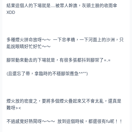
結果這個人的下場就是….被眾人幹譙，灰頭土臉的收雨傘
XDD
多種煙火拼命放呀～～ 一下忠孝橋，一下河面上的沙洲，只
能說眼睛好忙好忙～～
腳架動來動去的下場就是，有很多張都抖到腳架了=.=
(且還忘了帶，拿臨時的不穩腳架應急^^””)
煙火放的密度之，要將多個煙火疊起來又不會太亂，還真是
難呀><
不過感覺好熱鬧呀～～～ 放到這個時候，都還很有fu呢！！