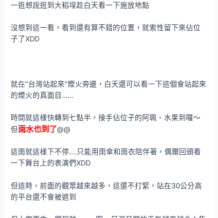
一逛想說逛到大稻埕趁白天看一下施放地點
沒想到這一看，看到還有算不錯的位置，就索性留下來佔位
子了XDD
就在”台灣站起來”煙火旁邊，白天還可以看一下這個會站起來
的煙火的真面目……
時間就這樣快轉到七點半，接手佔位子的阿珮、水果到囉～
雨水也到了
但
@@
這雨就這樣下不停….只能用雨傘和雨衣陪伴著，偶爾回頭看
一下舞台上的表演們XDD
但這時，前面的觀眾越來越多，這還不打緊，站在30公分高
的平台還不會被遮到