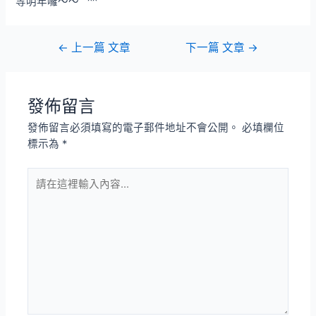
等明年囉～～ ^^
文
←
上一篇 文章
下一篇 文章
→
章
導
覽
發佈留言
發佈留言必須填寫的電子郵件地址不會公開。
必填欄位
標示為
*
請
在
這
裡
輸
入
內
容...