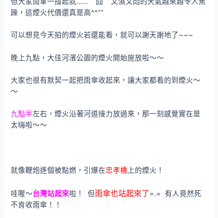
但大家雨傘一撐起就…… 囧 又濕又悶的天氣越來越令人焦
躁，這煙火代價還真是高^^””
可以想見今天拍的煙火若還能看，就可以謝天謝地了~~~
晚上九點，大佳河濱公園的煙火開始施放啦～～
大家也很有默契一起把雨傘收起來，讓大家都看的到煙火～
～
九點半
左右，煙火沿著河道接力放過來，那一刻感覺實在是
太嗨啦～～
就像鞭炮逐個被點燃，引爆在
忠孝橋
上的煙火！
雨傘也站起來了
哇喔～
台灣站起來
啦！ 但
=.= 有人竟然死
不肯收雨傘！！