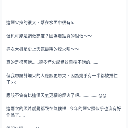
這煙火拉的很大，落在水面中很有fu
但也可能是調低高度？因為爆點真的很低～～
這次大概是史上天氣最糟的煙火吧～～
真的是很可惜……很多煙火感覺效果還不錯的…….
但我想設計煙火的人應該更想哭，因為幾乎有一半都被擋住
了><
應該不會有比這個天氣更糟的煙火了吧……………..@@
這兩次的照片感覺都毀在氣候裡 今年的煙火照似乎也沒有好
作品了…..