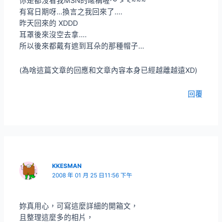
你是都沒看我MSN的暱稱喔～ > <~~~
有寫日期呀…換言之我回來了….
昨天回來的 XDDD
耳罩後來沒空去拿….
所以後來都戴有遮到耳朵的那種帽子…
(為啥這篇文章的回應和文章內容本身已經越離越遠XD)
回覆
KKESMAN
2008 年 01 月 25 日11:56 下午
妳真用心，可寫這麼詳細的開箱文，
且整理這麼多的相片，