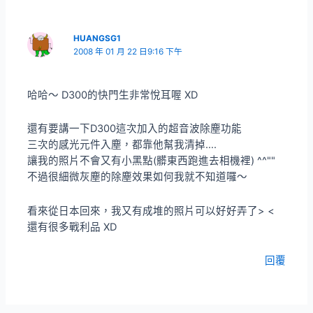
HUANGSG1
2008 年 01 月 22 日9:16 下午
哈哈～ D300的快門生非常悅耳喔 XD
還有要講一下D300這次加入的超音波除塵功能
三次的感光元件入塵，都靠他幫我清掉….
讓我的照片不會又有小黑點(髒東西跑進去相機裡) ^^""
不過很細微灰塵的除塵效果如何我就不知道囉～
看來從日本回來，我又有成堆的照片可以好好弄了> <
還有很多戰利品 XD
回覆