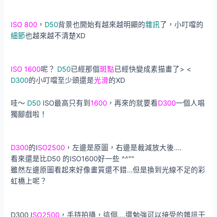
ISO 800
，
D50
背景也開始有越來越明顯的
雜訊
了，小叮噹的
細節
也越來越不清楚XD
ISO 1600
呢？
D50
已經那個
斑點
已經快變成素描畫了> <
D300
的小叮噹至少頭還是
光滑
的XD
哇～
D50
ISO最高只有到
1600
，再來的就要看
D300
一個人唱
獨腳戲啦！
D300
的I
SO2500
，左邊是原圖，右邊是裁減放大後….
看來還是比D50 的ISO1600好一些 ^^""
雖然左邊原圖看起來好像畫質還不錯…但是換到光線不足的彩
虹橋上呢？
D300 I
SO2500
，手持拍攝，這個….還勉強可以接受的雜訊干