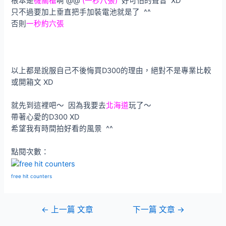
根本是
機關槍
啊 @@
(一秒八張)
好可怕的聲音 XD
只不過要加上垂直把手加裝電池就是了 ^^
否則
一秒約六張
以上都是說服自己不後悔買D300的理由，絕對不是專業比較
或開箱文 XD
就先到這裡吧～ 因為我要去
北海道
玩了～
帶著心愛的D300 XD
希望我有時間拍好看的風景 ^^
點閱次數：
free hit counters
文
←
上一篇 文章
下一篇 文章
→
章