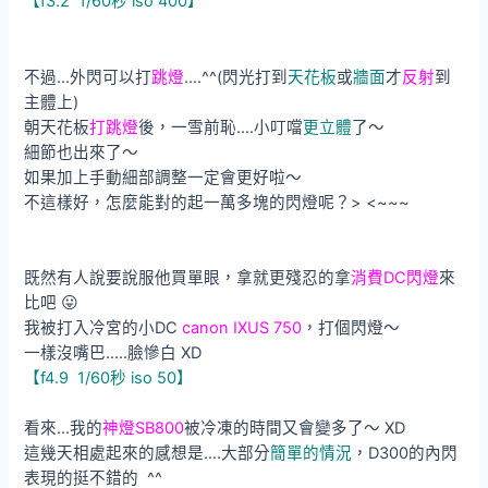
【f3.2 1/60秒 iso 400】
不過…外閃可以打
跳燈
….^^(閃光打到
天花板
或
牆面
才
反射
到
主體上)
朝天花板
打跳燈
後，一雪前恥….小叮噹
更立體
了～
細節也出來了～
如果加上手動細部調整一定會更好啦～
不這樣好，怎麼能對的起一萬多塊的閃燈呢？> <~~~
既然有人說要說服他買單眼，拿就更殘忍的拿
消費DC閃燈
來
比吧 😛
我被打入冷宮的小DC
canon IXUS 750
，打個閃燈～
一樣沒嘴巴…..臉慘白 XD
【f4.9 1/60秒 iso 50】
看來…我的
神燈SB800
被冷凍的時間又會變多了～ XD
這幾天相處起來的感想是….大部分
簡單的情況
，D300的內閃
表現的挺不錯的 ^^