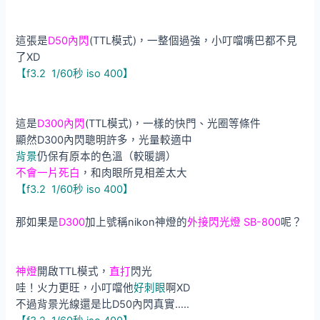
這張是
D50內閃
(TTL模式)，一整個過強，小叮噹嘴巴都不見
了XD
【f3.2 1/60秒 iso 400】
這是
D300內閃
(TTL模式)，一樣的快門、光圈等條件
顯然D300內閃聰明許多，光量較適中
背景
仍保有原本的色溫（較暖調）
不會一片死白
，和肉眼所見相差太大
【f3.2 1/60秒 iso 400】
那如果是
D300
加上號稱nikon神燈的
外接閃光燈 SB-800
呢？
神燈
開啟TTL模式，
直打
閃光
哇！火力更旺，小叮噹他
好刺眼
啊XD
不過背景光線還是比D50內閃真實…..