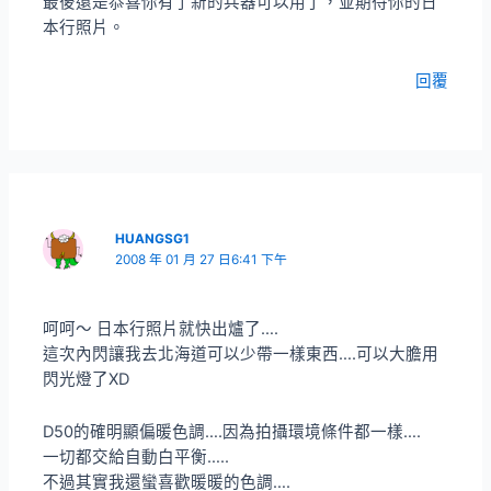
最後還是恭喜你有了新的兵器可以用了，並期待你的日
本行照片。
回覆
HUANGSG1
2008 年 01 月 27 日6:41 下午
呵呵～ 日本行照片就快出爐了….
這次內閃讓我去北海道可以少帶一樣東西….可以大膽用
閃光燈了XD
D50的確明顯偏暖色調….因為拍攝環境條件都一樣….
一切都交給自動白平衡…..
不過其實我還蠻喜歡暖暖的色調….