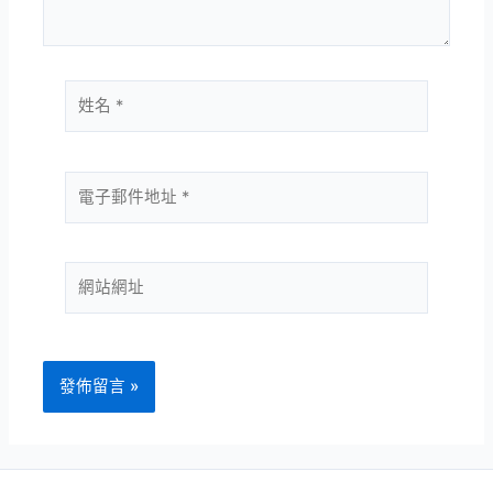
容...
姓
名
*
電
子
郵
件
網
地
站
址
網
*
址