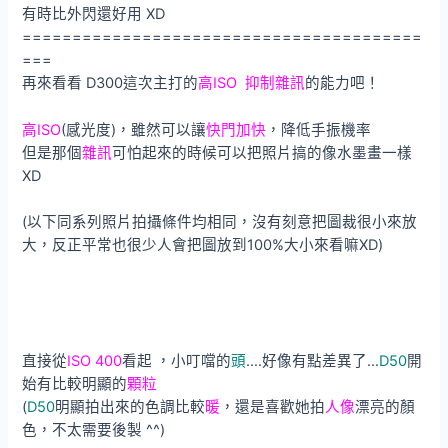
有時比外閃還好用 XD
========================================
===
再來看看 D300這次主打的
高ISO 抑制雜訊
的能力吧！
高ISO
(感光度)，雖然可以讓
快門加快
，降低手振機率
但是那個
雜訊
可怕起來的時候可以把照片搞的像水墨畫一樣
XD
(以下同系列照片拍攝條件均相同，沒有刻意把圖裁很小來放
大，反正平常也很少人會把圖放到100%大小來看嘛XD)
直接從
ISO 400
看起 ，小叮噹的
頭
….好像有點差異了…
D50
開
始有比較明顯的
顆粒
(
D50
明顯拍出來的色調比較
暖
，還是喜歡她拍
人像
漂亮的顏
色，不太需要後製 ^^)