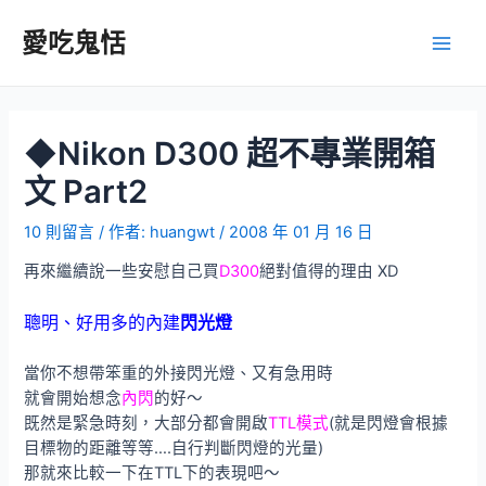
跳
至
愛吃鬼恬
Main
主
要
Men
內
容
◆Nikon D300 超不專業開箱
文 Part2
10 則留言
/ 作者:
huangwt
/
2008 年 01 月 16 日
再來繼續說一些安慰自己買
D300
絕對值得的理由 XD
聰明、好用多的內建
閃光燈
當你不想帶笨重的外接閃光燈、又有急用時
就會開始想念
內閃
的好～
既然是緊急時刻，大部分都會開啟
TTL模式
(就是閃燈會根據
目標物的距離等等….自行判斷閃燈的光量)
那就來比較一下在TTL下的表現吧～