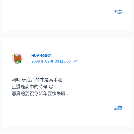
回覆
HUANGSG1
2008 年 02 月 06 日6:06 下午
呵呵 玩底片的才是高手呢
且還是高中的時候 😛
那真的要祝你新年要快樂囉…
回覆