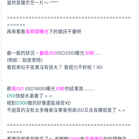
當然是霧茫茫一片～ ^^""
========================================
======
再來看看
長時間曝光
下的雜訊干擾吧
最一般的狀況，
最低ISO
(ISO200)曝光
30秒
…..
(例如：拍夜景時)
看起來似乎差異沒有很大？ 我視力不好啦！XD
那
高ISO
(ISO1600)曝光
10秒
的結果是………
D50
快變水墨畫了 > <
相對
D300
雜訊好像還能接受XD
不過真的沒有太多機會沒事會用高ISO又去長曝就是了 =.=
========================================
=====
看雜訊都看到眼花了～ 來聽聽
D300
最
高速連拍
的快門聲音