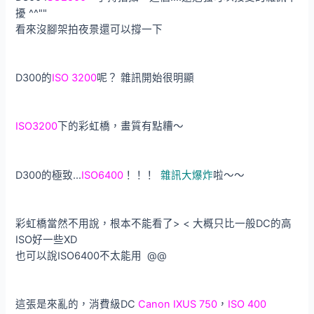
擾 ^^""
看來沒腳架拍夜景還可以撐一下
D300的
ISO 3200
呢？ 雜訊開始很明顯
ISO3200
下的彩虹橋，畫質有點糟～
D300的極致…
ISO6400
！！！
雜訊大爆炸
啦～～
彩虹橋當然不用說，根本不能看了> < 大概只比一般DC的高
ISO好一些XD
也可以說ISO6400不太能用 @@
這張是來亂的，消費級DC
Canon IXUS 750
，
ISO 400