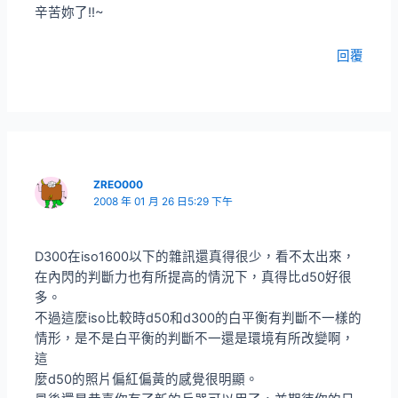
辛苦妳了!!~
回覆
ZREO000
2008 年 01 月 26 日5:29 下午
D300在iso1600以下的雜訊還真得很少，看不太出來，
在內閃的判斷力也有所提高的情況下，真得比d50好很
多。
不過這麼iso比較時d50和d300的白平衡有判斷不一樣的
情形，是不是白平衡的判斷不一還是環境有所改變啊，
這
麼d50的照片偏紅偏黃的感覺很明顯。