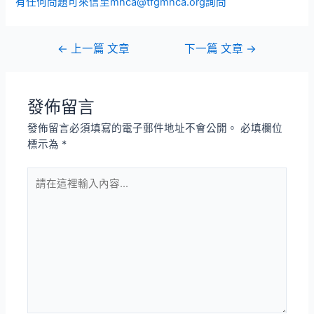
有任何問題可來信至mhca@tfgmhca.org詢問
文
←
上一篇 文章
下一篇 文章
→
章
導
覽
發佈留言
發佈留言必須填寫的電子郵件地址不會公開。
必填欄位
標示為
*
請
在
這
裡
輸
入
內
容...