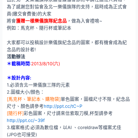
為了感謝您對協會及北一樂儀旗隊的支持，屆時成為正式會
員(繳交會費後)的大家
將會
獲贈一樣樂儀旗隊紀念品
，做為入會禮唷~
例如：馬克杯、隨行杯或筆記本
大家都可以投稿設計樂儀旗紀念品的圖案，都有機會成為紀
念品的設計者!
活動辦法
＊截稿時間
:
2013/8/10(六)
＊設計內容
:
1.必須含北一樂儀旗三隊的元素
2.圖檔大小/顏色：
[馬克杯、筆記本、購物袋]
單色圖案，圖檔尺寸不限，紀念品
尺寸、顏色請參考
http://ppt.cc/tC~P
[隨行杯]
彩色圖案，尺寸請來信索取刀模,杯型請參考
http://ppt.cc/~39f
3.檔案格式:必須為數位檔，以AI 、coreldraw等檔案尤佳
(JPG也可接受)