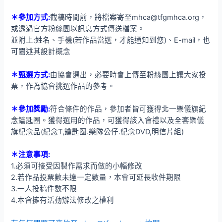
＊參加方式
:
截稿時間前，將檔案寄至mhca@tfgmhca.org，
或透過官方粉絲團以訊息方式傳送檔案。
並附上:姓名、手機(若作品當選，才能通知到您)、E-mail，也
可闡述其設計概念
＊甄選方式
:
由協會選出，必要時會上傳至粉絲團上讓大家投
票，作為協會挑選作品的參考。
＊參加獎勵
:
符合條件的作品，參加者皆可獲得北一樂儀旗紀
念鑰匙圈。獲得選用的作品，可獲得該入會禮以及全套樂儀
旗紀念品(紀念T,鑰匙圈.樂隊公仔.紀念DVD,明信片組)
＊注意事項
:
1.必須可接受因製作需求而做的小幅修改
2.若作品投票數未達一定數量，本會可延長收件期限
3.一人投稿件數不限
4.本會擁有活動辦法修改之權利