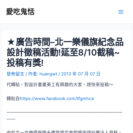
跳
至
愛吃鬼恬
Main
主
要
Men
內
容
★廣告時間–北一樂儀旗紀念品
設計徵稿活動!延至8/10截稿~
投稿有獎!
發佈留言
/ 作者:
huangwt
/
2013 年 07 月 07 日
代轉貼，對設計畫畫美工有興趣的大家，趕快來投稿～
轉貼自
https://www.facebook.com/tfgmhca
——————————————————————————
——
由於北一女樂儀旗隊永續發展協會即將申請社團法人資格，