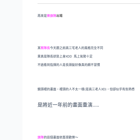
再來是
樂旗隊
出場
某
蔡隊長
今天跟之前高三宅老人的風格完全不同
果真是隊長狀態上身XDD 馬上氣勢十足
不過看到指揮的人是長頭髮好像真的頗不習慣
鏡頭裡的畫面，裡頭的人不太一樣(是高三老人XD)，但卻似乎有些熟悉
是將近一年前的畫面重演…..
旗隊
的這個畫面依舊很歡樂～