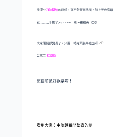
唉呀～
刀法開始
的時候，來不急衝到地面，加上天色昏暗
就………..手振了><~~~~ 恩～朦朧美 XDD
~:P
大家頭髮都變長了，只要一轉身頭髮半遮面呀
是高三
蘇總隊
這個前拋好歡樂唷！
看到大家空中旋轉瞬間整齊的槍