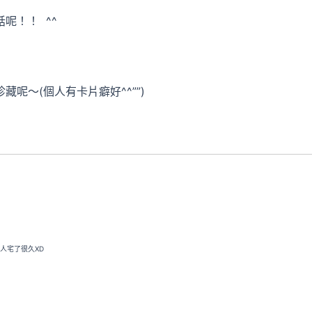
呢！！ ^^
呢～(個人有卡片癖好^^””)
人宅了很久XD