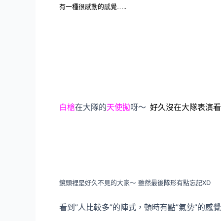
有一種很感動的感覺
…..
白槍
在大隊的
天使拋
呀～
好久沒在大隊表演看
鏡頭裡是好久不見的大家～ 雖然最後隊形有點忘記XD
看到”人比較多”的陣式，頓時有點”氣勢”的感覺