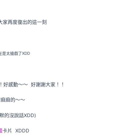
大家再度復出的這一刻
在是太搶戲了XDD
！好感動～～ 好謝謝大家！！
密麻麻的～～
的沒說話XDD)
組
卡片 XDDD