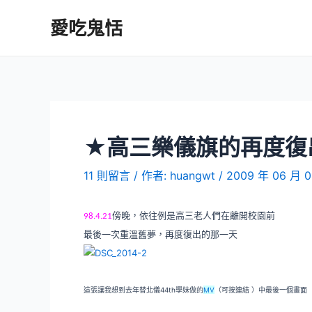
跳
愛吃鬼恬
至
主
要
內
容
★高三樂儀旗的再度復出
11 則留言
/ 作者:
huangwt
/
2009 年 06 月 
傍晚，依往例是高三老人們在離開校園前
98.4.21
最後一次重溫舊夢，再度復出的那一天
這張讓我想到去年替北儀44th學妹做的
MV
（可按連結 ）中最後一個畫面