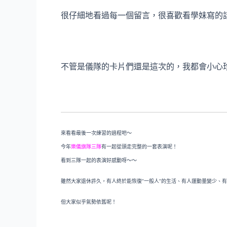
很仔細地看過每一個留言，很喜歡看學妹寫的話
不管是儀隊的卡片們還是這次的，我都會小心珍藏
來看看最後一次練習的過程吧～
今年
樂儀旗隊三隊
有一起從頭走完整的一套表演呢！
看到三隊一起的表演好感動呀～～
雖然大家退休許久，有人終於能恢復”一般人”的生活、有人運動量變少、有
但大家似乎氣勢依舊呢！