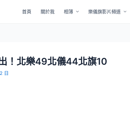
首頁
關於我
相簿
樂儀旗影片頻道
！北樂49北儀44北旗10
02 日