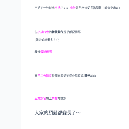
不過下一秒就出
車禍
了=.=
小鼓
差點無法從長笛間隙中帥氣穿出XD
但
小鼓四音
的
特技動作
幾乎都記得耶
(聽說偷練很多？:P)
最後
儀隊退場
某
呂三分隊長
從頭到尾都笑得非常
喜感
陽光
XDD
五支旗官
加上
白槍
的護旗
大家的頭髮都變長了～