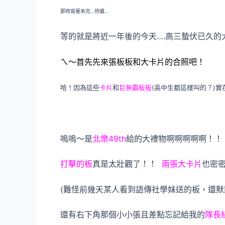
那時寫著未完…待續…
等的就是將近一年後的今天….高三蟄伏已久的
ㄟ～首先先來張板板和大卡片的合照吧！
哈！因為這些
卡片
和
巨無霸板板
(高中生都這樣叫的？)實
嗚嗚～是
北樂49th
給的大禮物啊啊啊啊啊！！
打擊的板
真是太壯觀了！！
兩張大卡片
也密
(難怪前幾天某人看到語傳社學妹送的板，還默默
還有右下角那個小小張且差點忘記給我的
隊長