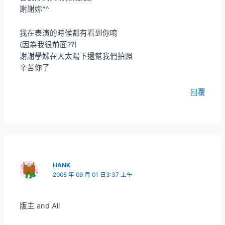
謝謝妳^^
我在表演的時候都有看到你唷
(因為我很前面??)
謝謝學姊在大太陽下還幫我們拍照
辛苦你了
回覆
HANK
2008 年 09 月 01 日3:37 上午
版主 and All