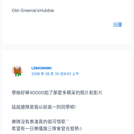
Old-Greenie'sHubbie
回覆
LEMONNINI
2008 年 08 月 30 日9:03 上午
學姊好棒XDDDD拍了那麼多精采的照片和影片
話說總隊是我以前高一的同學呢!
樂隊沒有表演真的很可惜耶ˊˋ
希望有一日樂儀旗三隊會發光發熱:)