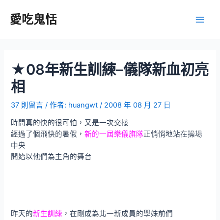
跳
至
愛吃鬼恬
Main
主
要
Men
內
容
★08年新生訓練–儀隊新血初亮
相
37 則留言
/ 作者:
huangwt
/
2008 年 08 月 27 日
時間真的快的很可怕，又是一次交接
經過了個飛快的暑假，
新的一屆樂儀旗隊
正悄悄地站在操場
中央
開始以他們為主角的舞台
昨天的
新生訓練
，在剛成為北一新成員的學妹前們