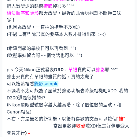
把人數變少的缺憾
掩飾
掉很多^^””
槍法順序和隊形
都大改變，最近的北儀讓觀眾不斷換口味
呢！
(也因為改變，一直拍的措手不及XD)
(不過….有些隊形真的要基本人數才排得出來 ><)
(希望開學的學校日可以再看到 ^^)
(歡迎學妹留言呀~~悄悄話也可以 ^^)
p.s 今天Nikon正式發表
D90
，
單眼
真的可以
錄影
耶 ^^””
錄出來真的有單眼的畫質的話，真的太殺了
可以按這裡看
錄影sample
不過我不太可能為了屈就於錄影功能去降級相機吧XDD 我的
D300還是很讚的:P
(Nikon單眼型號數字越大越高階，除了個位數的型號，和
Canon相反)
＊右下方是無名的新功能，以後有喜歡的文章可以按個
“推”
當然更歡迎
收藏
啦XD(但是好像要登入
會員才行
)
↓