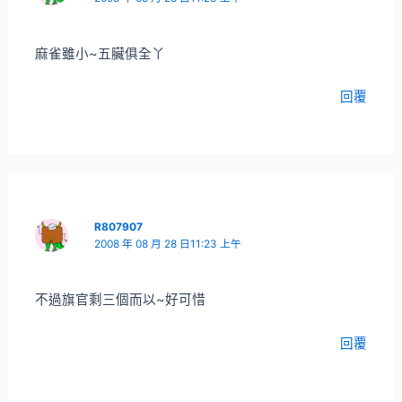
麻雀雖小~五臟俱全丫
回覆
R807907
2008 年 08 月 28 日11:23 上午
不過旗官剩三個而以~好可惜
回覆