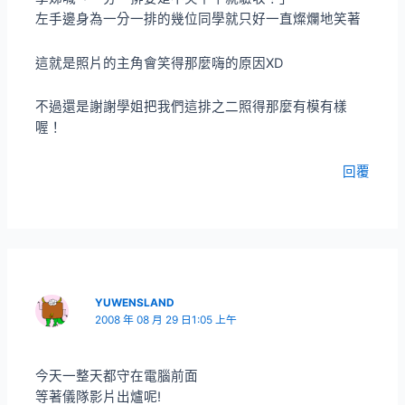
左手邊身為一分一排的幾位同學就只好一直燦爛地笑著
這就是照片的主角會笑得那麼嗨的原因XD
不過還是謝謝學姐把我們這排之二照得那麼有模有樣
喔！
回覆
YUWENSLAND
2008 年 08 月 29 日1:05 上午
今天一整天都守在電腦前面
等著儀隊影片出爐呢!