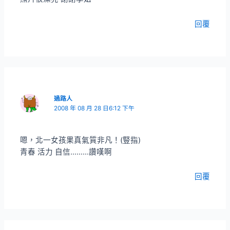
回覆
過路人
2008 年 08 月 28 日6:12 下午
嗯，北一女孩果真氣質非凡！(豎指)
青春 活力 自信………讚嘆啊
回覆