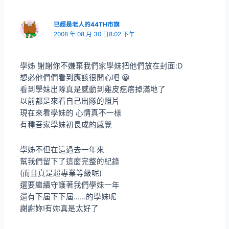
已經是老人的44TH市旗
2008 年 08 月 30 日8:02 下午
學姊 謝謝你不嫌棄我們家學妹把他們放在封面:D
想必他們們看到應該很開心吧 😀
看到學妹出隊真是感動到雞皮疙瘩掉滿地了
以前都是來看自己出隊的照片
現在來看學妹的 心情真不一樣
有種吾家學妹初長成的感覺
學姊不但在這過去一年來
幫我們留下了這麼完整的紀錄
(而且真是超專業等級呢)
還要繼續守護著我們學妹一年
還有下屆下下屆……的學妹呢
謝謝妳!有妳真是太好了