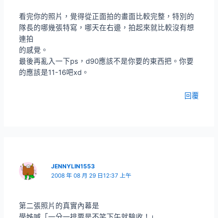
看完你的照片，覺得從正面拍的畫面比較完整，特別的
隊長的哪幾張特寫，哪天在右邊，拍起來就比較沒有想
連拍
的感覺。
最後再亂入一下ps，d90應該不是你要的東西把。你要
的應該是11-16吧xd。
回覆
JENNYLIN1553
2008 年 08 月 29 日12:37 上午
第二張照片的真實內幕是
學姊喊「一分一排要是不笑下午就驗收！」