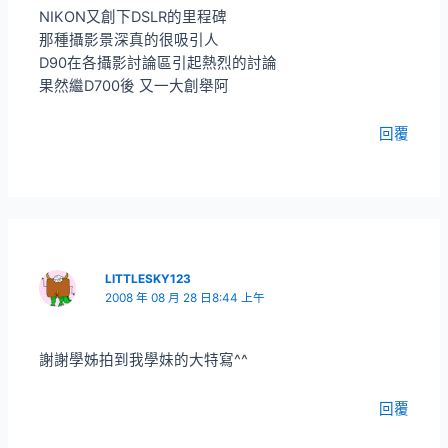
NIKON又創下DSLR的里程碑
那種攝影景深真的很吸引人
D90在各攝影討論區引起熱烈的討論
果然繼D700後 又一大創舉阿
回覆
LITTLESKY123
2008 年 08 月 28 日8:44 上午
謝謝學姊拍到我學妹的大特寫^^
回覆