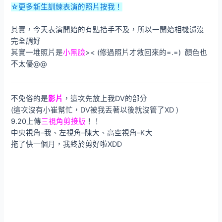
☆更多新生訓練表演的照片按我！
其實，今天表演開始的有點措手不及，所以一開始相機還沒
完全調好
其實一堆照片是
小黑臉
>< (修過照片才救回來的=.=) 顏色也
不太優@@
不免俗的是
影片
，這次先放上我DV的部分
(這次沒有小崔幫忙，DV被我丟著以後就沒管了XD )
9.20上傳
三視角剪接版
！！
中央視角–我、左視角–陳大、高空視角–K大
拖了快一個月，我終於剪好啦XDD