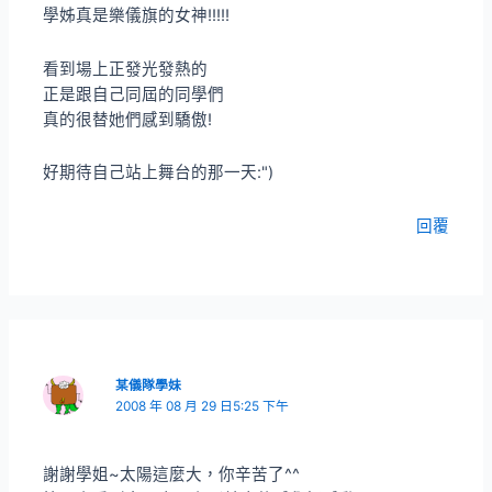
學姊真是樂儀旗的女神!!!!!
看到場上正發光發熱的
正是跟自己同屆的同學們
真的很替她們感到驕傲!
好期待自己站上舞台的那一天:")
回覆
某儀隊學妹
2008 年 08 月 29 日5:25 下午
謝謝學姐~太陽這麼大，你辛苦了^^