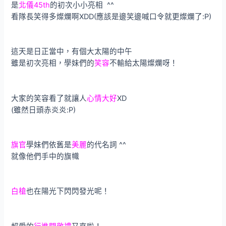
是
北儀45th
的初次小小亮相 ^^
看隊長笑得多燦爛啊XDD(應該是邊笑邊喊口令就更燦爛了:P)
這天是日正當中，有個大太陽的中午
雖是初次亮相，學妹們的
笑容
不輸給太陽燦爛呀！
大家的笑容看了就讓人
心情大好
XD
(雖然日頭赤炎炎:P)
旗官
學妹們依舊是
美麗
的代名詞 ^^
就像他們手中的旗幟
白槍
也在陽光下閃閃發光呢！