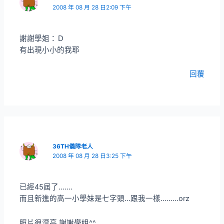
2008 年 08 月 28 日2:09 下午
謝謝學姐：Ｄ
有出現小小的我耶
回覆
36TH儀隊老人
2008 年 08 月 28 日3:25 下午
已經45屆了…….
而且新進的高一小學妹是七字頭…跟我一樣………orz
照片很漂亮 謝謝學姐^^