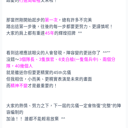
超愛的
行進間敬禮
又來啦！
那當然剛開始起步的
第一次
，總有許多不完美
踏出這第一步後，往後的每一步都要更努力、更謹慎呢！
大家的肩上都有重達
45年
的輝煌招牌 ^^
看到這裡應該眼尖的人會發現，陣容變的更迷你了 ^^””
沒錯～
3個隊長、3隻旗官、6支白槍(一隻傷兵中)、兩個分
隊，40幾個人
就是雖迷你但要更精實的45th北儀
但我相信，小而美、更精實表演是未來的畫面
而
精神不變
才是最重要的！
大家的熱情、努力之下，下一屆的北儀一定會恢復”完整”的陣
容編制的
加油！！ 誰都不能輕易放棄 ^^