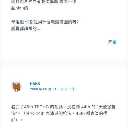
而且照片裡面有我同學耶 很大一個
超high的..
學姐壓 你都是用什麼軟體修圖的呀?
感覺都超棒的….
回覆
HANK
2008 年 08 月 31 日9:57 上午
看完了45th TFGHG 的视频，没看到 44th 的 “天使抛抢
法”。（其它 44th 表演过的枪法，45th 都表演的很
好）。