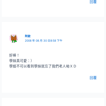
回覆
阿歆
2008 年 08 月 30 日8:58 下午
好棒！
學妹真可愛：）
學姐不可以看到學妹就忘了我們老人呦ＸＤ
回覆