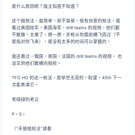
是什么原因呢？版主知道不知道？
这个抛抢法，虽简单，却不容易。很有创意的枪法。我
看过美国陆军，美国海军，drill teams 的视频，他们都
不敢做。太难了，想一想，步枪从你面前横飞而过（不
是指对你飞来），是没有太多的时间可以掌握的。
我还看过，俄国，英国，法国的 drill teams 的视频， 也
没见到他们敢横向抛抢。
TFG HG 的这一枪法，是举世无双的。盼望，45th 下一
次能表演它。
老绿绿的老公
P。S。
（“天使抛抢法”请看