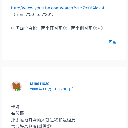
http://www.youtube.com/watch?v=Y7oY6AicvI4
（from 7‘00“ to 7‘20”）
中间四个白枪，两个面对观众，两个侧对观众。）
回覆
M19911020
2008 年 08 月 31 日7:16 下午
學姊
有我耶
那張跪地有齊的人就是我和我槍友
害我好高興唷(驕傲貌)