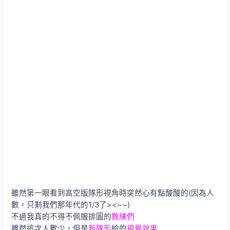
雖然第一眼看到高空版隊形視角時突然心有點酸酸的(因為人
數，只剩我們那年代的1/3了><~~)
不過我真的不得不佩服排圖的
教練們
雖然這次人數少，但是
新隊形
給的
視覺效果