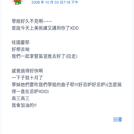
2008 年 10 月 03 日7:16 下午
學姐好久不見啊~~~
是說今天上美術課又講到你了XDD
哇國慶耶
好想去呦
我們一起拿豎笛混進去好了(拉走)
感覺過得好快啊
一下子就十月了
學妹她們要吹我們學姐的曲子耶!!(好忌妒好忌妒)(怎麼搞
得一直在忌妒XDD)
高三高三
我會加油的!!
回覆