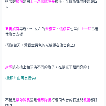
這次的
橫幅
是由
上一屆儀隊隊長
擔任，全隊衝鋒陷陣的頭四
人
五隻旗官
再現～～ 左右的
樂旗官
、
儀旗官
也是由
上一屆
已退
休旗官支援
(預演當天，黃昏金黃色的光線灑在旗官身上)
旗隊
這次換上和預演不同的旗子，在陽光下超閃亮的！
(此照片由阿良提供)
不管是
樂隊隊長
還是
儀隊隊長
行經司令台的行進間
敬禮
都好
帥呀！