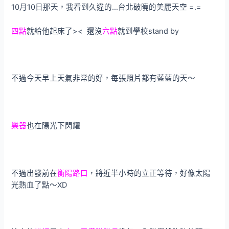
10月10日那天，我看到久違的…台北破曉的美麗天空 =.=
四點
就給他起床了>< 還沒
六點
就到學校stand by
不過今天早上天氣非常的好，每張照片都有藍藍的天～
樂器
也在陽光下閃耀
不過出發前在
衡陽路口
，將近半小時的立正等待，好像太陽
光熱血了點～XD