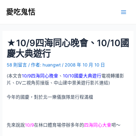
跳
至
愛吃鬼恬
Main
主
要
Men
內
容
★10/9四海同心晚會、10/10國
慶大典遊行
58 則留言
/ 作者:
huangwt
/
2008 年 10 月 10 日
(本文含
10/9四海同心晚會
、
10/10國慶大典遊行
電視轉播影
片、DV二視角剪接版、中山建中景美遊行影片連結)
今年的國慶，對於北一樂儀旗隊是行程滿檔
先來說說
10/9
在林口體育場停辦多年的
四海同心大會
吧～