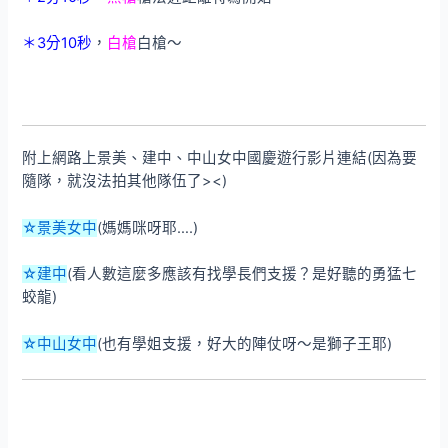
＊3分10秒
，
白槍
白槍～
附上網路上景美、建中、中山女中國慶遊行影片連結(因為要
隨隊，就沒法拍其他隊伍了><)
☆景美女中
(媽媽咪呀耶….)
☆建中
(看人數這麼多應該有找學長們支援？是好聽的勇猛七
蛟龍)
☆中山女中
(也有學姐支援，好大的陣仗呀～是獅子王耶)