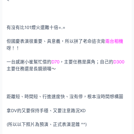
有沒有比101煙火還難十倍=.=
但國慶表演很重要、具意義，所以拼了老命這次背
兩台相機
呀！！
一台感謝小崔幫忙借的
D70
，主要任務是廣角；自己的
D300
主要任務還是長鏡頭囉～
距離短、時間短、行進速度快、沒有停，根本沒時間想構圖
拿DV的又要保持手穩、又要注意路況XD
(所以以下照片為預演、正式表演混雜 ^^)