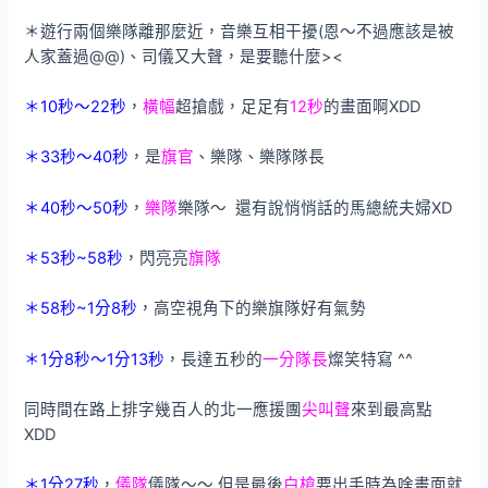
＊遊行兩個樂隊離那麼近，音樂互相干擾(恩～不過應該是被
人家蓋過@@)、司儀又大聲，是要聽什麼><
＊10秒～22秒
，
橫幅
超搶戲，足足有
12秒
的畫面啊XDD
＊33秒～40秒
，是
旗官
、樂隊、樂隊隊長
＊40秒～50秒
，
樂隊
樂隊～ 還有說悄悄話的馬總統夫婦XD
＊53秒~58秒
，閃亮亮
旗隊
＊58秒~1分8秒
，高空視角下的樂旗隊好有氣勢
＊1分8秒～1分13秒
，長達五秒的
一分隊長
燦笑特寫 ^^
同時間在路上排字幾百人的北一應援團
尖叫聲
來到最高點
XDD
＊1分27秒
，
儀隊
儀隊～～ 但是最後
白槍
要出手時為啥畫面就