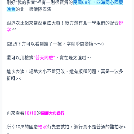
剛好”我的影音”裡有一則很寶貴的
民國68年，四海同心國慶
晚會
的北一樂儀隊表演
跟這次比起來當然更盛大囉！後方還有北一學姐們的配合
排
字
^^
(鏡頭下方可以看到旗子一揮，字就瞬間變換～～)
還可以用槍排
“普天同慶”
，實在是太強啦～
這次表演，場地大小不斷更改、還有版權問題，真是一波多
折呀><
再來看看
10/10
的
國慶大典遊行
所幸10/8的國慶
預演
有先去試拍，遊行真不是普通的難拍呀>
<