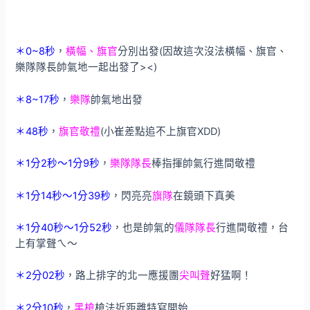
＊0~8秒
，
橫幅、旗官
分別出發(因故這次沒法橫幅、旗官、
樂隊隊長帥氣地一起出發了><)
＊8~17秒
，
樂隊
帥氣地出發
＊48秒
，
旗官敬禮
(小崔差點追不上旗官XDD)
＊1分2秒～1分9秒
，
樂隊隊長
棒指揮帥氣行進間敬禮
＊1分14秒～1分39秒
，閃亮亮
旗隊
在鏡頭下真美
＊1分40秒～1分52秒
，也是帥氣的
儀隊隊長
行進間敬禮，台
上有掌聲ㄟ～
＊2分02秒
，路上排字的北一應援團
尖叫聲
好猛啊！
＊2分10秒
，
黑槍
槍法近距離特寫開始