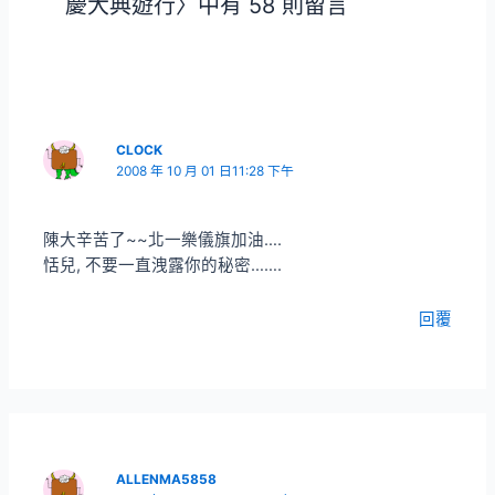
慶大典遊行〉中有 58 則留言
CLOCK
2008 年 10 月 01 日11:28 下午
陳大辛苦了~~北一樂儀旗加油….
恬兒, 不要一直洩露你的秘密…….
回覆
ALLENMA5858