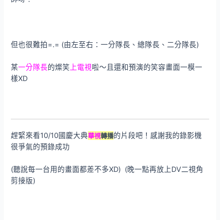
但也很難拍=.= (由左至右：一分隊長、總隊長、二分隊長)
某
一分隊長
的燦笑
上電視
啦～且還和預演的笑容畫面一模一
樣XD
趕緊來看10/10國慶大典
的片段吧！感謝我的錄影機
華視
轉播
很爭氣的預錄成功
(聽說每一台用的畫面都差不多XD) (晚一點再放上DV二視角
剪接版)