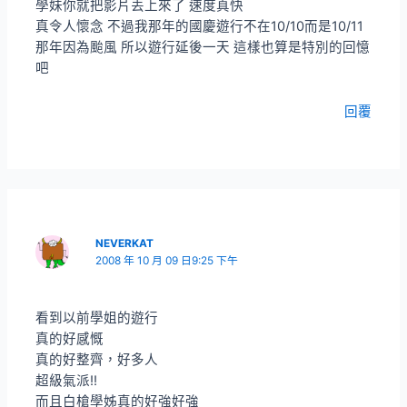
學妹你就把影片丟上來了 速度真快
真令人懷念 不過我那年的國慶遊行不在10/10而是10/11
那年因為颱風 所以遊行延後一天 這樣也算是特別的回憶
吧
回覆
NEVERKAT
2008 年 10 月 09 日9:25 下午
看到以前學姐的遊行
真的好感慨
真的好整齊，好多人
超級氣派!!
而且白槍學姊真的好強好強