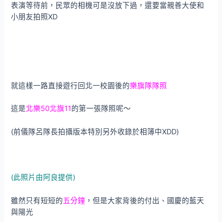
表演等待前，民眾的相機可是沒放下過，還要當親善大使和
小朋友拍照XD
就這樣一路直接遊行回北一校園後的
樂旗隊隊照
這是
北樂50北旗11
的第一張隊照呢～
(前儀隊呂隊長拍攝版本特別另外收錄於相簿中XDD)
(此照片由阿良提供)
雖然只有短短的
五分鐘
，但是大家背後的付出、國慶的藍天
與陽光