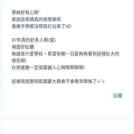
學姊好有心啊ˇ
是說這密碼真的很簡單呢
我幾乎想都沒想就打出來了XD
87年真的好多人啊(望)
場面好壯觀
無論是什麼學校，希望有朝一日能夠再看到這樣壯大的
隊伍啊!
在旁邊聽一定很震撼人心啊啊啊啊啊!
這樣我就期待起國慶大典會不會看到學姊了=ˇ=
回覆