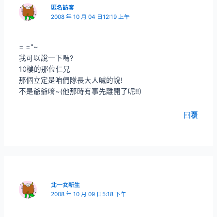
匿名訪客
2008 年 10 月 04 日12:19 上午
= ="~
我可以說一下嗎?
10樓的那位仁兄
那個立定是咱們隊長大人喊的說!
不是爺爺唷~(他那時有事先離開了呢!!)
回覆
北一女新生
2008 年 10 月 09 日5:18 下午