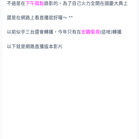
不過是在
下午兩點
錄影的，為了自己火力全開在國慶大典上
還是在網路上看直播就好囉～ ^^
以前似乎三台還會轉播，今年只有在
宏觀衛視
(這啥)轉播
以下就是網路直播版本影片