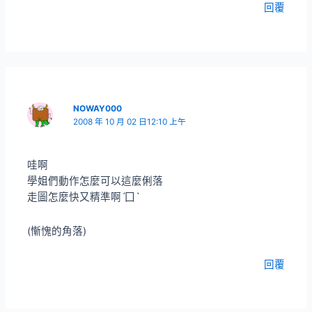
回覆
NOWAY000
2008 年 10 月 02 日12:10 上午
哇啊
學姐們動作怎麼可以這麼俐落
走圖怎麼快又精準啊ˊ囗ˋ
(慚愧的角落)
回覆