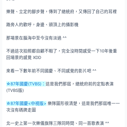
樂聲、立定的腳步聲，傳到了總統府，又傳回了自己的耳裡
路旁人的歡呼，身邊、頭頂上的攝影機
那場景在腦海中至今沒有淡過 ^^
不過這次拍照都自顧不暇了，完全沒時間感受一下10年後重
回場景的感覺 XDD
來看一下數年前不同國慶、不同感覺的影片吧 ^^
☆87年國慶(TVBS)：
這是我們那屆，總統府前的定點表演
(TVBS版)
☆87年國慶<中視版>
樂隊圖形很清楚，這是我們那屆唯一一
次沒有碼牌走圖
北一史上第一次樂儀旗隊三隊同時間、同一首歌表演 ^^