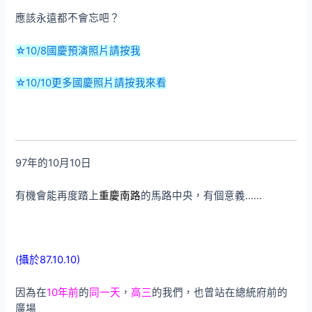
應該永遠都不會忘吧？
☆10/8國慶預演照片請按我
☆10/10更多國慶照片請按我來看
97年的10月10日
有機會能再度踏上
重慶南路
的馬路中央，有個意義……
(攝於87.10.10)
因為在
10年前
的
同一天
，
高三
的我們，也曾站在總統府前的
廣場