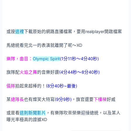
或按
這裡
下載原始的網路直播檔案，要用realplayer開啟檔案
馬總統看完北一的表演就離開了呢～XD
樂隊，曲目：
Olympic Spirit
(1分11秒～4分40秒)
旗隊配
火焰之舞
的音樂好讚
(4分44秒～8分40秒)
儀隊
拍起來超棒的！
(8分40秒~最後)
某
總隊長
也有燦笑大特寫
(9分9秒)
，旗官還要
下樓梯
好威
或是看
這則新聞影片
，有樂隊吹崇榮樂迎接總統，以及某人
曝光率極高的證據XD