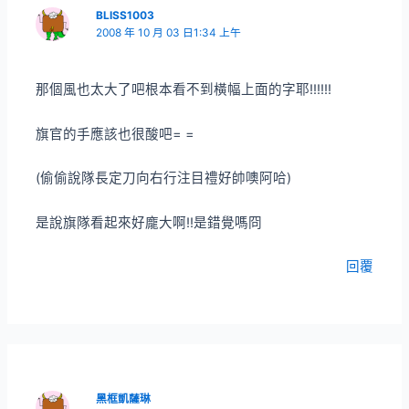
BLISS1003
2008 年 10 月 03 日1:34 上午
那個風也太大了吧根本看不到橫幅上面的字耶!!!!!!
旗官的手應該也很酸吧= =
(偷偷說隊長定刀向右行注目禮好帥噢阿哈)
是說旗隊看起來好龐大啊!!是錯覺嗎冏
回覆
黑框凱薩琳