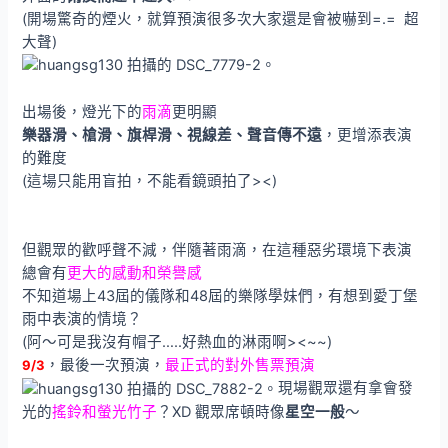
(開場驚奇的煙火，就算預演很多次大家還是會被嚇到=.= 超
大聲)
出場後，燈光下的
雨滴
更明顯
樂器滑、槍滑、旗桿滑、視線差、聲音傳不遠
，更增添表演
的難度
(這場只能用盲拍，不能看鏡頭拍了><)
但觀眾的歡呼聲不減，伴隨著雨滴，在這種惡劣環境下表演
總會有
更大的感動和榮譽感
不知道場上43屆的儀隊和48屆的樂隊學妹們，有想到愛丁堡
雨中表演的情境？
(阿～可是我沒有帽子…..好熱血的淋雨啊><~~)
，最後一次預演，
最正式的對外售票預演
9/3
現場觀眾還有拿會發
光的
搖鈴和螢光竹子
？XD 觀眾席頓時像
星空一般
～