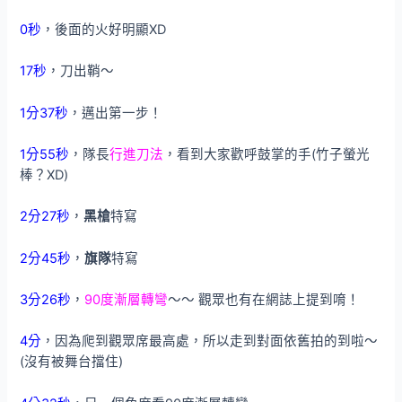
0秒
，後面的火好明顯XD
17秒
，刀出鞘～
1分37秒
，邁出第一步！
1分55秒
，隊長
行進刀法
，看到大家歡呼鼓掌的手(竹子螢光
棒？XD)
2分27秒
，
黑槍
特寫
2分45秒
，
旗隊
特寫
3分26秒
，
90度漸層轉彎
～～ 觀眾也有在網誌上提到唷！
4分
，因為爬到觀眾席最高處，所以走到對面依舊拍的到啦～
(沒有被舞台擋住)