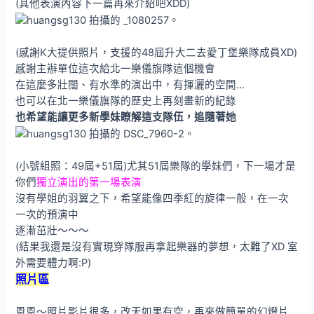
(其他表演內容下一篇再來介紹吧XDD)
(感謝K大提供照片，支援的48屆升大二去愛丁堡樂隊成員XD)
感謝主辦單位這次給北一樂儀旗隊這個機會
在這麼多壯闊、有水準的演出中，有揮灑的空間…
也可以在北一樂儀旗隊的歷史上再刻畫新的紀錄
也希望能讓更多新學妹瞭解這支隊伍，追隨著她
(小號組照：49屆+51屆)尤其51屆樂隊的學妹們，下一場才是
你們
獨立演出的第一場表演
沒有學姐的羽翼之下，希望能像四季紅的旋律一般，在一次
一次的預演中
逐漸茁壯～～～
(結果我還是沒有實現穿隊服再拿起樂器的夢想，太難了XD 室
外需要體力啊:P)
照片區
恩恩～照片影片很多，改天如果有空，再來做簡單的幻燈片