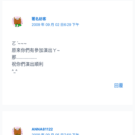
匿名訪客
2009 年 09 月 02 日6:29 下午
ㄛˊ~~~
原來你們有參加演出ㄚ~
那……………..
祝你們演出順利
^_^
回覆
ANNA81122