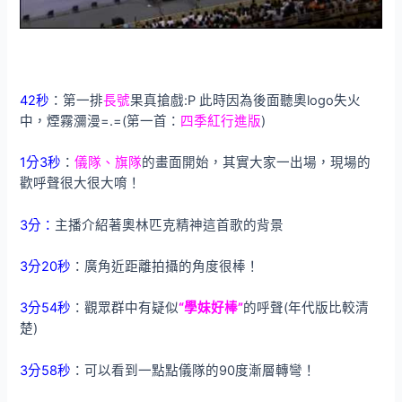
42秒
：第一排
長號
果真搶戲:P 此時因為後面聽奧logo失火
中，煙霧瀰漫=.=(第一首：
四季紅行進版
)
1分3秒
：
儀隊、旗隊
的畫面開始，其實大家一出場，現場的
歡呼聲很大很大唷！
3分：
主播介紹著奧林匹克精神這首歌的背景
3分20秒
：廣角近距離拍攝的角度很棒！
3分54秒
：觀眾群中有疑似
“學妹好棒”
的呼聲(年代版比較清
楚)
3分58秒
：可以看到一點點儀隊的90度漸層轉彎！