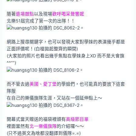
隨著
退場鼓點
以及現場
歡呼喝采聲響起
北樂51屆完成了第一次的出隊！！
網路上搜尋關鍵字，也可以發現大家對學妹的表演幾乎都是
正面評價呢！(白槍拋起整齊的瞬間)
(大家拍的照片也看出幾乎焦點在學妹身上XD 而不是大會旗
^^””)
而不管去過
美國、愛丁堡
的學姐們，也可能真的要放下這套
隊服
在自己的樂儀旗隊生涯，又站在一個延伸點上～
開幕式當天贈送的福袋裡頭有
高級節目單
裡面當然有
北一樂儀旗隊
的介紹囉～～
(只不過英文為啥都沒翻譯到儀隊=.=)