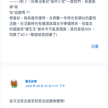
~~~~)對了，好像沒看見"風中少女"—旗官們，是要避
掉"政
怡"話題嗎 ??
想當初，辦高雄世運時，在倒數一年時也有類似的慶祝
活動，在活動時也有邀請高雄女中樂儀隊來，但雄女
的國旗官"硬生生"被命令不能拿國旗，真的是很XXX ，
冏斃了XD (一整個就是悶爆了)
回覆
匿名訪客
2009 年 08 月 30 日11:47 下午
這次沒有出旗官和政治話題無關唷!