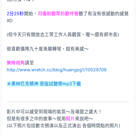
2分25秒
開始，
司儀和觀眾的歡呼聲
聽了有沒有很感動的感覺
XD
(但今天只有開放志工等工作人員觀賞，喔～還有郝市長)
很喜歡儀隊九十度漸層轉彎，超有美感～
樂隊視角
請至
http://www.wretch.cc/blog/huangsg1/10029709
☆奧林匹克精神 原版試聽帶mp3下載
影片中可以感受到現場的氣氛～及場面之盛大！
但是有很多之中的故事～就用
照片
來說吧～
(以下照片包括數次預演以及正式演出 各個時間點的照片)