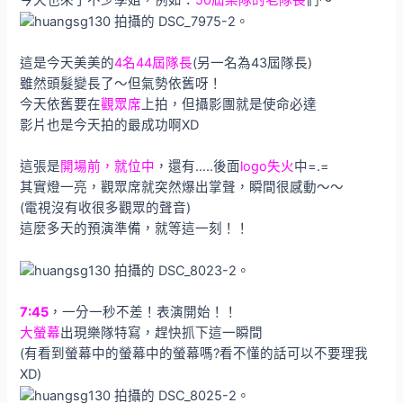
這是今天美美的
4名44屆隊長
(另一名為43屆隊長)
雖然頭髮變長了～但氣勢依舊呀！
今天依舊要在
觀眾席
上拍，但攝影團就是使命必達
影片也是今天拍的最成功啊XD
這張是
開場前，就位中
，還有…..後面
logo失火
中=.=
其實燈一亮，觀眾席就突然爆出掌聲，瞬間很感動～～
(電視沒有收很多觀眾的聲音)
這麼多天的預演準備，就等這一刻！！
7:45
，一分一秒不差！表演開始！！
大螢幕
出現樂隊特寫，趕快抓下這一瞬間
(有看到螢幕中的螢幕中的螢幕嗎?看不懂的話可以不要理我
XD)