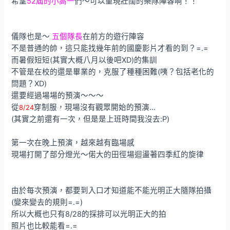
希望
52屆的小高一
們～可以重現壯闊的樂隊陣容啊！！
儀隊也是～
五個隊長
在前方的遊行陣容
不是普通的帥，這只能找幾年前的國慶影片才看的到？=.=
而暑假短短(其實大概八月以後吧XD)的集訓
不管是在校的還是畢業的，克服了種種困難(咦？包括老化的
問題？XD)
還要經過場場的預演～～～
從
穿制服，現場沒有觀眾開始的預演…
8/24
(其實之前還有一次，但是是上班時間我沒去:P)
第一次在晚上預演，越來越有臨場感
現場打開了部分燈光～偌大的田徑場迴盪著四季紅的旋律
由於每次預演，都要到入口才知道能不能光明正大隨隊拍攝
(變來變去的規則=.=)
所以大概也只有8/28的採排可以光明正大的拍
照片也比較能看=.=