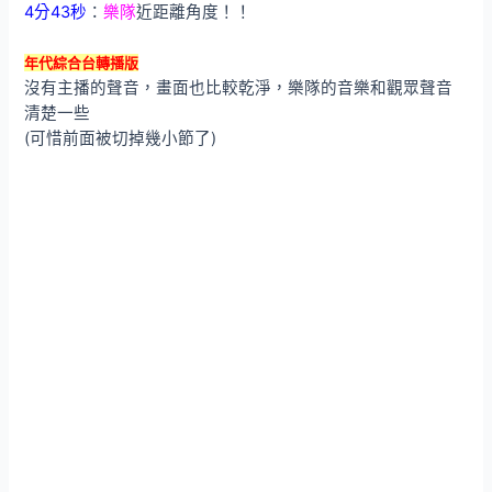
4分43秒
：
樂隊
近距離角度！！
年代綜合台轉播版
沒有主播的聲音，畫面也比較乾淨，樂隊的音樂和觀眾聲音
清楚一些
(可惜前面被切掉幾小節了)