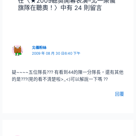
在〈★2009聽奧開幕表演–北一樂儀
旗隊在聽奧！〉中有 24 則留言
北儀粉絲
2009 年 08 月 30 日6:40 下午
疑~~~~五位隊長??? 有看到44的陳一分隊長，還有其他
的是???(晃的看不清楚啦>_<)可以解說一下嗎 ??
回覆