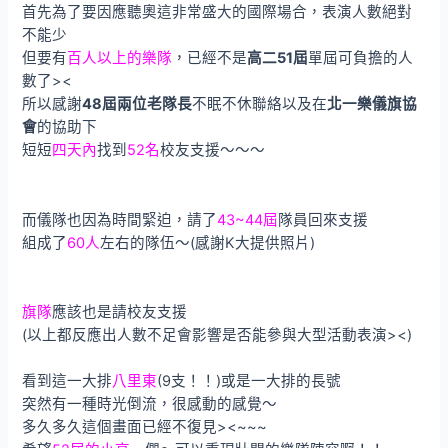
首先為了要因應聽奧這非常盛大的國際場合，表演人數絕對
不能少
但要有
百人以上的樂隊
，已經不是
高二51屆
單屆可負擔的人
數了><
所以感謝
48屆兩位老隊長
不眠不休聯絡以及在
北一樂儀旗協
會
的協助下
短短
四天內
找到
52名
校友支援～～～
而儀隊也因為時間緊迫，請了
43~44屆
隊員回來支援
組成了
60人
左右的隊伍～(感謝K大提供照片)
旗隊
應該也是請校友支援
(以上都反應出人數不足會影響是否能參與大型活動表演><)
看到這一大排
八里東
(9支！！)或是一大排的長號
突然有一種時光倒流，很感動的感覺～
多久多久這個畫面已經不復見><~~~