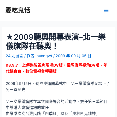
跳
至
愛吃鬼恬
Main
主
要
Men
內
容
★2009聽奧開幕表演–北一樂
儀旗隊在聽奧！
24 則留言
/ 作者:
huangwt
/
2009 年 09 月 05 日
98.9.7：上傳樂隊視角現場DV版、儀隊旗隊視角DV版、年
代綜合台、數位電視台轉播版
2009年9月5日，聽障奧運開幕式中，北一樂儀旗隊又寫下了
另一頁歷史
北一女樂儀旗隊在本次國際場合的活動中，擔任第三幕節目
中護送大會旗進場的重任
由樂隊吹奏台灣民謠「四季紅」以及「奧林匹克精神」