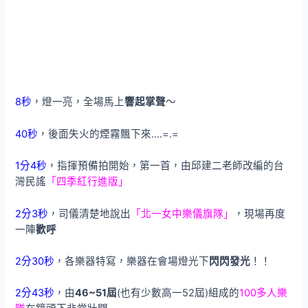
8秒
，燈一亮，全場馬上
響起掌聲
～
40秒
，後面失火的煙霧飄下來….=.=
1分4秒
，指揮預備拍開始，第一首，由邱建二老師改編的台
灣民謠
「四季紅行進版」
2分3秒
，司儀清楚地說出
「北一女中樂儀旗隊」
，現場再度
一陣
歡呼
2分30秒
，各樂器特寫，樂器在會場燈光下
閃閃發光
！！
2分43秒
，由
46~51屆
(也有少數高一52屆)組成的
100多人樂