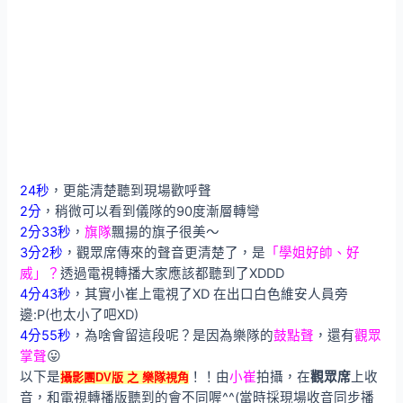
24秒
，更能清楚聽到現場歡呼聲
2分
，稍微可以看到儀隊的90度漸層轉彎
2分33秒
，
旗隊
飄揚的旗子很美～
3分2秒
，觀眾席傳來的聲音更清楚了，是
「學姐好帥、好
威」？
透過電視轉播大家應該都聽到了XDDD
4分43秒
，其實小崔上電視了XD 在出口白色維安人員旁
邊:P(也太小了吧XD)
4分55秒
，為啥會留這段呢？是因為樂隊的
鼓點聲
，還有
觀眾
掌聲
😛
由
小崔
拍攝，在
觀眾席
上收
以下是
！！
攝影團DV版 之 樂隊視角
音，和電視轉播版聽到的會不同喔^^(當時採現場收音同步播