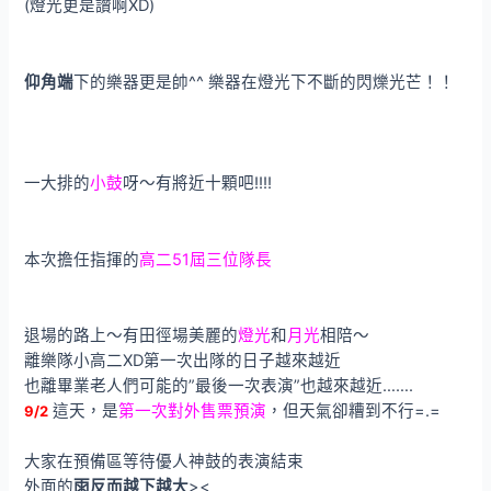
(燈光更是讚啊XD)
仰角端
下的樂器更是帥^^ 樂器在燈光下不斷的閃爍光芒！！
一大排的
小鼓
呀～有將近十顆吧!!!!
本次擔任指揮的
高二51屆三位隊長
退場的路上～有田徑場美麗的
燈光
和
月光
相陪～
離樂隊小高二XD第一次出隊的日子越來越近
也離畢業老人們可能的”最後一次表演”也越來越近…….
這天，是
第一次對外售票預演
，但天氣卻糟到不行=.=
9/2
大家在預備區等待優人神鼓的表演結束
外面的
雨反而越下越大
><