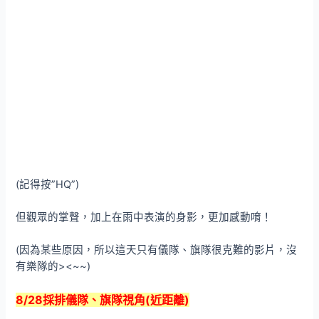
(記得按”HQ”)
但觀眾的掌聲，加上在雨中表演的身影，更加感動唷！
(因為某些原因，所以這天只有儀隊、旗隊很克難的影片，沒
有樂隊的><~~)
8/28採排儀隊、旗隊視角(近距離)