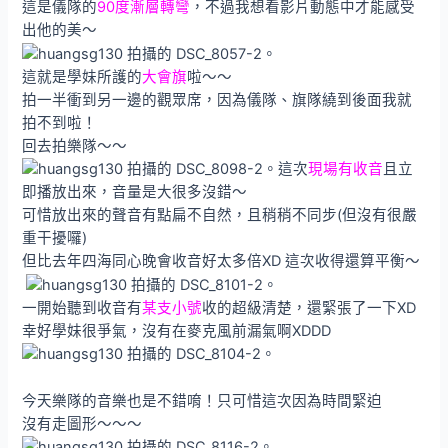
這是儀隊的
90度漸層轉彎
，不過我想看影片動態中才能感受
出他的美～
這就是學妹所護的
大會旗
啦～～
拍一半衝到另一邊的觀眾席，因為儀隊、旗隊繞到後面我就
拍不到啦！
回去拍樂隊～～
這次
現場有收音
且立
即播放出來，音量是大很多沒錯～
可惜放出來的聲音有點扁不自然，且稍稍不同步(但沒有很嚴
重干擾囉)
但比去年四海同心晚會收音好太多倍XD 這次收得還算平衡～
一開始聽到收音有
某支小號
收的超級清楚，還緊張了一下XD
幸好學妹很爭氣，沒有在麥克風前漏氣啊XDDD
今天樂隊的音樂也是不錯唷！只可惜這次因為時間緊迫
沒有走圖形～～～