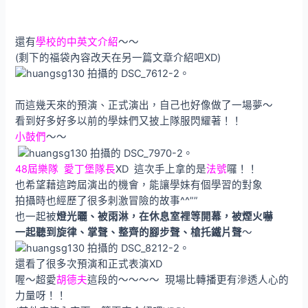
還有
學校的中英文介紹
～～
(剩下的福袋內容改天在另一篇文章介紹吧XD)
而這幾天來的預演、正式演出，自己也好像做了一場夢～
看到好多好多以前的學妹們又披上隊服閃耀著！！
小鼓們
～～
48屆樂隊 愛丁堡隊長
XD 這次手上拿的是
法號
囉！！
也希望藉這跨屆演出的機會，能讓學妹有個學習的對象
拍攝時也經歷了很多刺激冒險的故事^^””
也一起被
燈光曬、被雨淋，在休息室裡等開幕，被煙火嚇
一起聽到旋律、掌聲、整齊的腳步聲、槍托鐵片聲
～
還看了很多次預演和正式表演XD
喔～超愛
胡德夫
這段的～～～～ 現場比轉播更有滲透人心的
力量呀！！