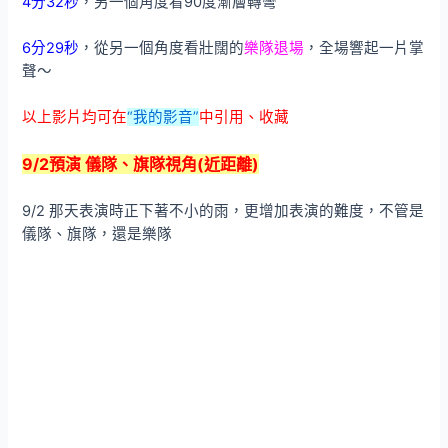
4分32秒
，另一個角度看90度漸層轉彎
6分29秒
，從另一個角度看壯闊的
樂隊退場
，全場響起一片掌
聲～
以上影片均可在
“我的影音”
中引用、收藏
9/2預演 儀隊、旗隊視角(近距離)
9/2 那天表演時正下著不小的雨，更增加表演的難度，不管是
儀隊、旗隊，還是樂隊