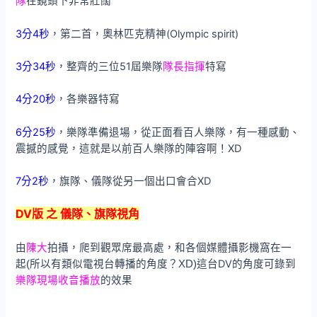
隊
在鏡頭下非常壯闊
3分4秒
，第二首，奧林匹克精神(Olympic spirit)
3分34秒
，整齊的三位51屆樂隊
隊長指揮
特寫
4分20秒
，各樂器特寫
6分25秒
，樂隊準備退場，從正面看百人樂隊，有一種感動、
震撼的感覺，這就是以前百人樂隊的陣容啊！XD
7分2秒
，旗隊、儀隊從另一個出口會合XD
DV版 之 儀隊、旗隊視角
由
陳大
拍攝，爬到觀眾席最高處，和各個媒體攝影機窩在一
這台DV的角度可錄到
起(所以有類似電視台轉播的角度？XD)
樂隊現場收音播放
的效果