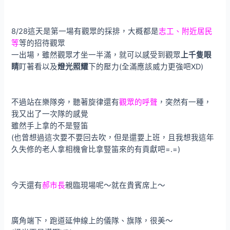
8/28這天是第一場有觀眾的採排，大概都是
志工、附近居民
等
等的招待觀眾
一出場，雖然觀眾才坐一半滿，就可以感受到觀眾
上千隻眼
睛
盯著看以及
燈光照耀
下的壓力(全滿應該威力更強吧XD)
不過站在樂隊旁，聽著旋律還有
觀眾的呼聲
，突然有一種，
我又出了一次隊的感覺
雖然手上拿的不是豎笛
(也曾想過這次要不要回去吹，但是還要上班，且我想我這年
久失修的老人拿相機會比拿豎笛來的有貢獻吧=.=)
今天還有
郝市長
親臨現場呢～就在貴賓席上～
廣角端下，跑道延伸線上的儀隊、旗隊，很美～