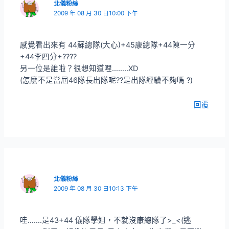
北儀粉絲
2009 年 08 月 30 日10:00 下午
感覺看出來有 44蘇總隊(大心)+45康總隊+44陳一分
+44李四分+????
另一位是誰啦？很想知道哩……..XD
(怎麼不是當屆46隊長出隊呢??是出隊經驗不夠嗎 ?)
回覆
北儀粉絲
2009 年 08 月 30 日10:13 下午
哇…….是43+44 儀隊學姐，不就沒康總隊了>_<(逃