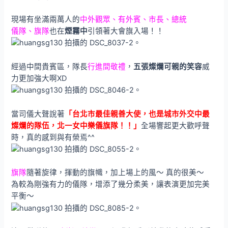
現場有坐滿兩萬人的
中外觀眾、有外賓、市長、總統
儀隊、旗隊
也在
煙霧中
引領著大會旗入場！！
經過中間貴賓區，隊長
行進間敬禮
，
五張燦爛可親的笑容
威
力更加強大啊XD
當司儀大聲說著
「台北市最佳親善大使，也是城市外交中最
燦爛的隊伍，北一女中樂儀旗隊！！」
全場響起更大歡呼聲
時，真的感到與有榮焉^^
旗隊
隨著旋律，揮動的旗幟，加上場上的風～ 真的很美～
為較為剛強有力的儀隊，增添了幾分柔美，讓表演更加完美
平衡～