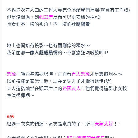
不過這次守入口的工作人員完全不給我們進場(就算有工作證)
但是沒關係，到
觀眾席
反而可以更安穩的拍XD
也看到不一樣的視角！不一樣的
壯闊場景
地上也開始有投影～也有雨剛停的積水～
我前面那
一家人超級熱情
的～不斷瘋狂吶喊歡呼:P
樂隊
一轉向準備退場時，正面看
百人樂隊
才是震撼啊～～
以前這樣是家常便飯，現在是失去了才懂得珍惜(啥)
某人還搭訕坐在觀眾席上的
外國友人
，他們覺得這群小女孩
表演很棒呢～
9/5
經過一次次的預演，這次是來真的了！所幸
天氣大好
！！
今天也來了不少學姐，例如：
50屆樂隊的老隊長
們～