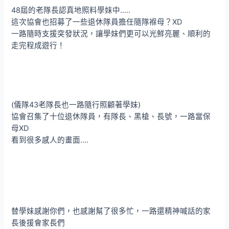
48屆的老隊長認真地照料學妹中…..
這次協會也招募了一些退休隊員擔任隨隊褓母？XD
一路隨時支援突發狀況，讓學妹們更可以光鮮亮麗、順利的
走完程成遊行！
(儀隊43老隊長也一路隨行照顧著學妹)
協會召集了十位退休隊員，有隊長、黑槍、長號，一路當保
母XD
看到很多感人的畫面….
替學妹感謝你們，也感謝幫了很多忙，一路還精神喊話的家
長後援會家長們