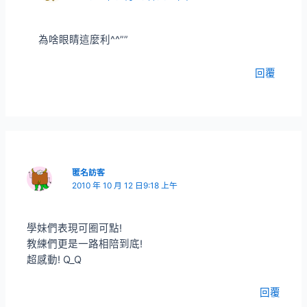
為啥眼睛這麼利^^””
回覆
匿名訪客
2010 年 10 月 12 日9:18 上午
學妹們表現可圈可點!
教練們更是一路相陪到底!
超感動! Q_Q
回覆