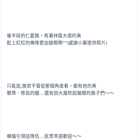
後半段的仁愛路，有著林蔭大道的美
配上紅紅的樂隊更加搶眼啊^^(感謝小董提供照片)
只能說,旗官不管從那個角度看，都有他的美
整齊、修長的腿….還有因大風吹起展開的旗子們～～
橫幅引領這隊伍….民眾夾道歡迎～～