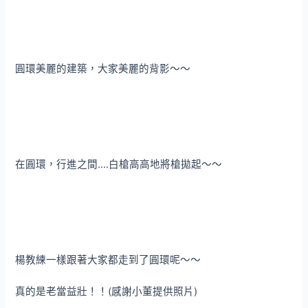
圓環美麗的建築，大家美麗的背影～～
在圓環，行進之間….白槍高高地將槍拋起～～
楊教練一樣跟著大家都走到了圓環呢～～
真的是老當益壯！！(感謝小董提供照片)