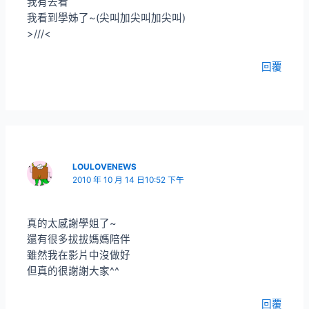
我有去看
我看到學姊了~(尖叫加尖叫加尖叫)
>///<
回覆
LOULOVENEWS
2010 年 10 月 14 日10:52 下午
真的太感謝學姐了~
還有很多拔拔媽媽陪伴
雖然我在影片中沒做好
但真的很謝謝大家^^
回覆