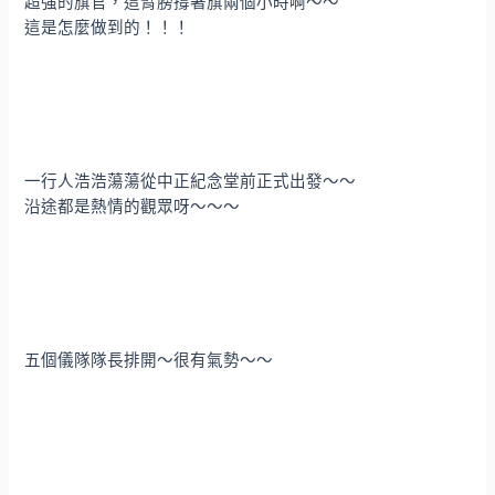
超強的旗官，這臂膀撐著旗兩個小時啊～～
這是怎麼做到的！！！
一行人浩浩蕩蕩從中正紀念堂前正式出發～～
沿途都是熱情的觀眾呀～～～
五個儀隊隊長排開～很有氣勢～～