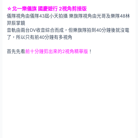
☆北一樂儀旗 國慶遊行 2視角剪接版
儀隊視角由儀隊43屆小天拍攝 樂旗隊視角由光哥及樂隊48林
羿辰掌鏡
音軌由兩台DV收音綜合而成，但樂旗隊拍到40分鐘後就沒電
了，所以只有前40分鐘有多視角
首先先看
前十分鐘剪出來的2視角精華版
！