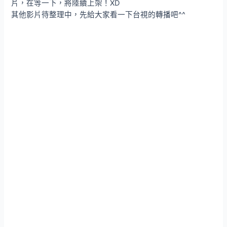
片，在等一下，將陸續上架！XD
其他影片待整理中，先給大家看一下台視的轉播吧^^