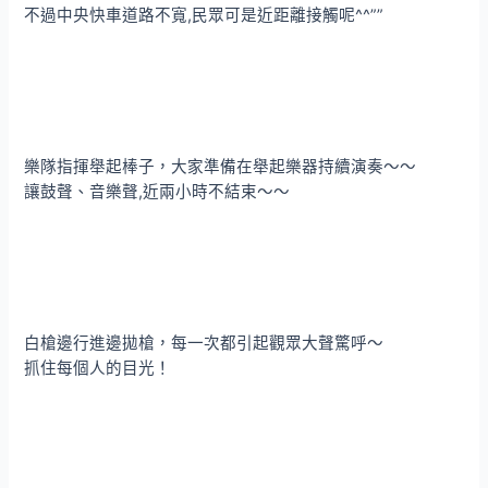
不過中央快車道路不寬,民眾可是近距離接觸呢^^””
樂隊指揮舉起棒子，大家準備在舉起樂器持續演奏～～
讓鼓聲、音樂聲,近兩小時不結束～～
白槍邊行進邊拋槍，每一次都引起觀眾大聲驚呼～
抓住每個人的目光！