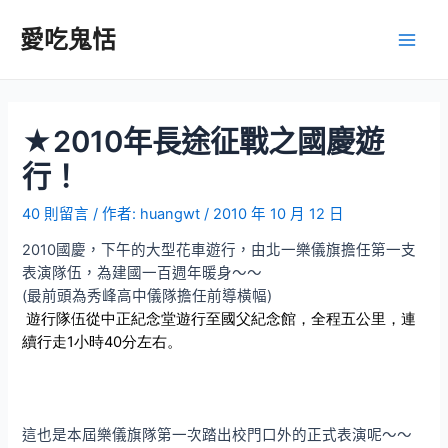
跳
至
愛吃鬼恬
Main
主
要
Men
內
容
★2010年長途征戰之國慶遊
行！
40 則留言
/ 作者:
huangwt
/
2010 年 10 月 12 日
2010國慶，下午的大型花車遊行，由北一樂儀旗擔任第一支
表演隊伍，為建國一百週年暖身～～
(最前頭為秀峰高中儀隊擔任前導橫幅)
遊行隊伍從中正紀念堂遊行至國父紀念館，全程五公里，連
續行走1小時40分左右。
這也是本屆樂儀旗隊第一次踏出校門口外的正式表演呢～～