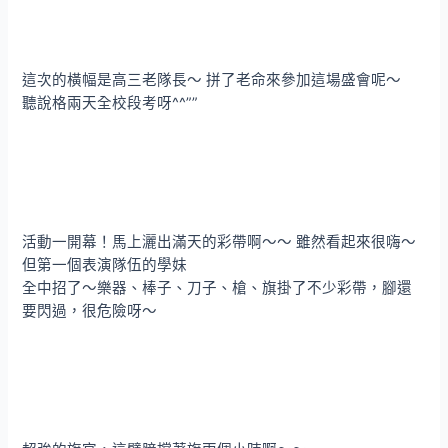
這次的橫幅是高三老隊長～ 拼了老命來參加這場盛會呢～
聽說格兩天全校段考呀^^””
活動一開幕！馬上灑出滿天的彩帶啊～～ 雖然看起來很嗨～
但第一個表演隊伍的學妹
全中招了～樂器、棒子、刀子、槍、旗掛了不少彩帶，腳還
要閃過，很危險呀～