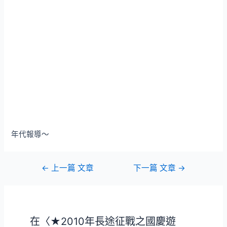
年代報導～
文
←
上一篇 文章
下一篇 文章
→
章
導
覽
在〈★2010年長途征戰之國慶遊