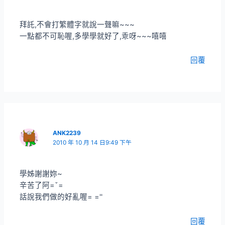
拜託,不會打繁體字就說一聲嘛~~~
一點都不可恥喔,多學學就好了,乖呀~~~嘻嘻
回覆
ANK2239
2010 年 10 月 14 日9:49 下午
學姊謝謝妳~
辛苦了阿=ˇ=
話說我們做的好亂喔= =''
回覆