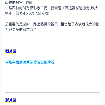
學校的教官…教練
一路跟拍的所有攝影志工們，我知道扛著這器材這樣走(包括
橫走、倒著走XDD)也超累XD
最重要的是感謝一路上熱情的觀眾…相信給了表演者很大的動
力與更多的意志力^^
照片區
☆所有表演照片請按我至相簿看
影片區