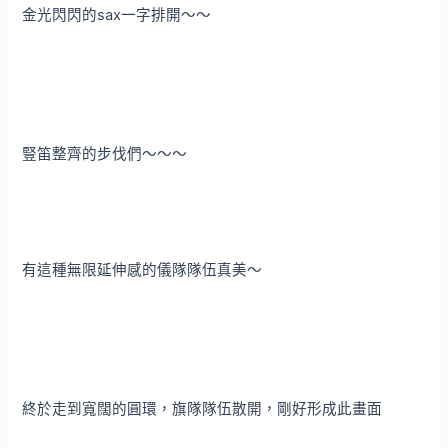
金光閃閃的sax一字排開～～
豎笛整齊的步伐們～～～
有這種無限延伸感的儀隊隊伍真美～
終於走到寬闊的圓環，旗隊隊伍散開，剛好形成此畫面