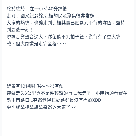
終於終於….在一小時40分鐘後
走到了國父紀念館,這裡的民眾聚集得非常多….
大家的熱情，也讓走到這裡其實已經累到不行的隊伍，堅持
到最後一刻！
現場音響聲音過大，隊伍聽不到拍子聲，遊行有了更大挑
戰，但大家還是走完全程～～
背景有101襯托呢～～很有fu
連續走5.6公里真不是件輕鬆的事….我走了一小時抬頭看實在
新生南路口…突然覺得仁愛路好長沒有盡頭XDD
更別說拿槍拿旗拿樂器的大家了><