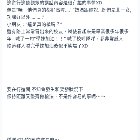
邊遊行邊聽觀眾的講話內容是很有趣的事情XD
像是”哇！他們真的都好高喔….” “媽媽跟你說…她們是北一女,
功課好以外……….”
小朋友：”這是真的槍嗎？”
還有路上常常冒出來的校友，縱使看起來是畢業很多年很多
年…喊了一句”學妹加油！！” 喊了校呼隊呼，都非常感人
瞧這群人喊完學妹加油後似乎笑場了XD
要在行進間,不知會發生和突發狀況下
保持距離又整齊做槍法，不是件容易的事呢～～