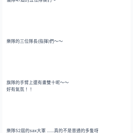
儀隊47屆的五位隊長們～
樂隊的三位隊長(指揮)們～～
旗隊的手臂上還有畫雙十呢～～
好有氣氛！！
樂隊52屆的sax大軍 ……真的不是普通的多隻呀