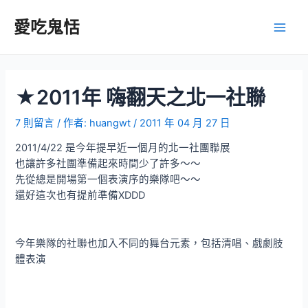
跳
至
愛吃鬼恬
Main
主
要
Men
內
容
★2011年 嗨翻天之北一社聯
7 則留言
/ 作者:
huangwt
/
2011 年 04 月 27 日
2011/4/22 是今年提早近一個月的北一社團聯展
也讓許多社團準備起來時間少了許多～～
先從總是開場第一個表演序的樂隊吧～～
還好這次也有提前準備XDDD
今年樂隊的社聯也加入不同的舞台元素，包括清唱、戲劇肢
體表演