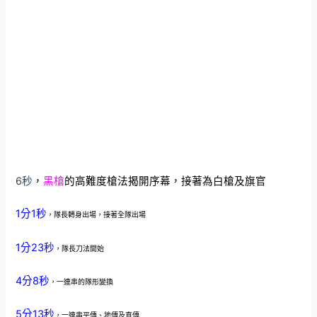
6秒
，
黑槍
的高難度槍法
揭開序幕，接著為白槍及旗官
1分1秒
，隊長轉身出場，接著全隊出場
1分23秒
，隊長刀法開始
4分8秒
，一連串的隊形變換
5分13秒
，一連串平傳、地傳及直傳