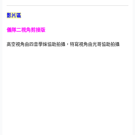
影片區
儀隊二視角剪接版
高空視角由四音學妹協助拍攝，特寫視角由光哥協助拍攝