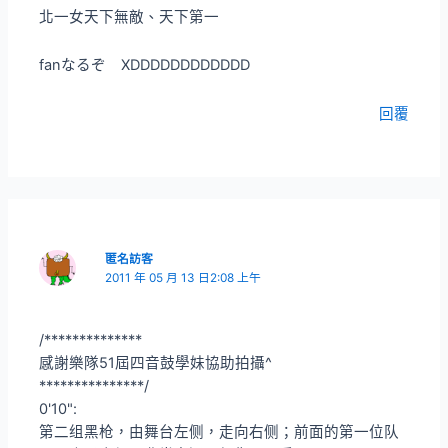
北一女天下無敵、天下第一
fanなるぞ XDDDDDDDDDDDD
回覆
匿名訪客
2011 年 05 月 13 日2:08 上午
/**************
感謝樂隊51屆四音鼓學妹協助拍攝^
***************/
0'10":
第二组黑枪，由舞台左侧，走向右侧；前面的第一位队