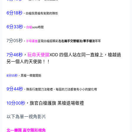
6分18秒
，白槍與黑槍有氣勢的隊形
6分33秒
，
白槍
solo時間
7分05秒
，
子母畫面
呈現白槍超精彩
左右兩手交替槍法/單手槍法
等等
7分46秒
，
玩命天使拋
XDD 四個人站在同一直線上，槍越過
另一個人的天使拋！！
8分55秒
，黑槍一條龍開始
9分44秒
，隊長行進間刀法敬禮，每屆的刀法都會有小小的變化唷
10分00秒
，旗官白槍護旗 黑槍退場敬禮
以下為單一視角影片
北一樂隊 高空隊形視角