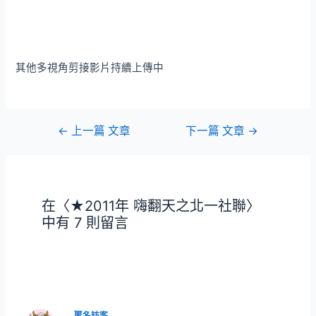
其他多視角剪接影片持續上傳中
文
←
上一篇 文章
下一篇 文章
→
章
導
覽
在〈★2011年 嗨翻天之北一社聯〉
中有 7 則留言
匿名訪客