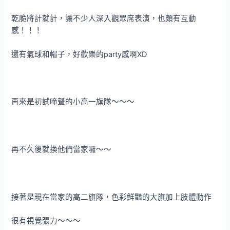
乾脆將計就計，讓不少人深入觀眾席表演，也頗有互動
感！！！
還有氣球和帽子，好歡樂的party感啊XD
再來是初試啼聲的小高一旗隊～～～
再不久後就換他們當家囉～～
接著是現在當家的高二旗隊，色彩鮮豔的大旗加上肢體動作
很有視覺張力～～～