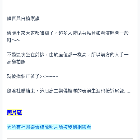
旗官與白槍護旗
儀隊出來大家都嗨翻了，超多人緊貼著舞台如看演唱會一般
呀～～
不過這次坐在前排，由於座位都一樣高，所以前方的人手一
高舉拍照
就被擋個正著了><~~~~
隨著社聯結束，這屆高二樂儀旗隊的表演生涯也接近尾聲……
照片區
☆所有社聯樂儀旗隊照片請按我到相簿看