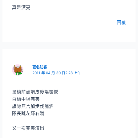
真是漂亮
回覆
匿名訪客
2011 年 04 月 30 日2:28 上午
黑槍前頭調皮後場镇憾
白槍中場完美
旗隊無言加步伐嘯洒
隊長跳左輝右灑
又一次完美演出