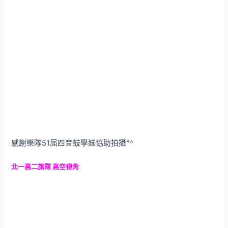
感謝樂隊51屆四音鼓學妹協助拍攝^^
北一高二旗隊 高空視角