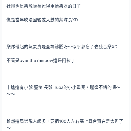
社聯也是樂隊隊長難得重拾樂器的日子
像是當年吹法國號或大鼓的某隊長XD
樂隊帶起的氣氛真是全場沸騰呀～似乎都忘了去聽音樂XD
不管是over the rainbow還是阿拉丁
中途還有小號 豎笛 長號 Tuba的小小重奏，還蠻不錯的呢～
～～
雖然這屆樂隊人超多，要把100人左右塞上舞台實在是太難了
～