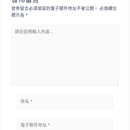
發佈留言必須填寫的電子郵件地址不會公開。
必填欄位
標示為
*
請
在
這
裡
輸
入
內
容...
姓
名
*
電
子