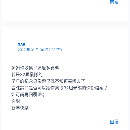
回覆
GAR
2012 年 01 月 30 日2:08 下午
謝謝你收集了這麼多資料
我是32屆儀隊的
早年的紀念錄影帶早就不知道丟哪去了
冒昧請問是否可以跟你索取32屆光碟的備份檔案？
如可請再回覆吧:)
謝謝
新年快樂
回覆