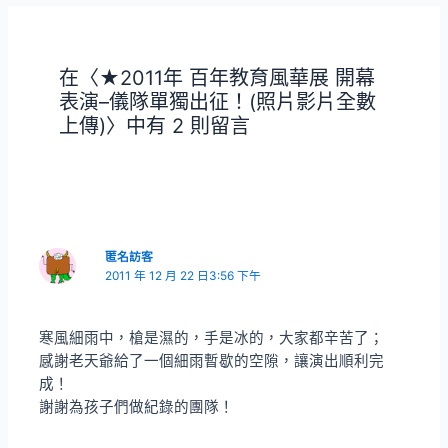
導
覽
在〈★2011年 百年教育風華展 開幕
表演–儀隊單獨出征！(照片影片全數
上傳)〉中有 2 則留言
匿名訪客
2011 年 12 月 22 日3:56 下午
寒風細雨中，槍是濕的，手是冰的，大家都辛苦了；
感謝老天爺給了一個細雨暫歇的空隙，讓演出順利完
成！
謝謝為孩子們做紀錄的團隊！