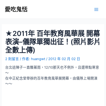
跳
至
愛吃鬼恬
Main
主
要
Men
內
容
★2011年 百年教育風華展 開幕
表演–儀隊單獨出征！(照片影片
全數上傳)
2 則留言
/ 作者:
huangwt
/
2012 年 02 月 02 日
台北這陣子一直飄著雨，12/10那天也不例外，且還帶點寒意
～
在中正紀念堂舉辦的百年教育風華展開幕，由儀隊上場開演
～～