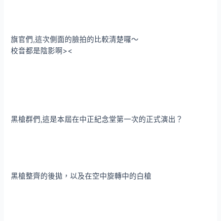
旗官們,這次側面的臉拍的比較清楚囉～
校音都是陰影啊><
黑槍群們,這是本屆在中正紀念堂第一次的正式演出？
黑槍整齊的後拋，以及在空中旋轉中的白槍