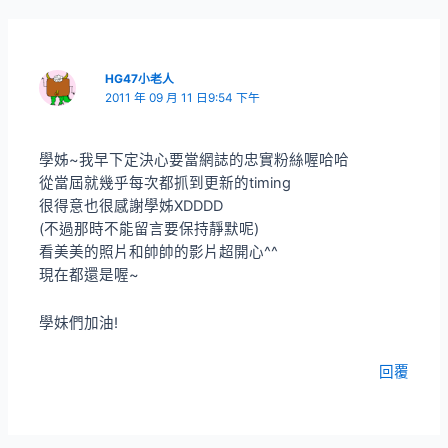
HG47小老人
2011 年 09 月 11 日9:54 下午
學姊~我早下定決心要當網誌的忠實粉絲喔哈哈
從當屆就幾乎每次都抓到更新的timing
很得意也很感謝學姊XDDDD
(不過那時不能留言要保持靜默呢)
看美美的照片和帥帥的影片超開心^^
現在都還是喔~
學妹們加油!
回覆