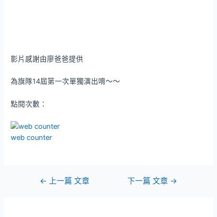
影片感謝由廖爸爸提供
為旗隊14屆第一次單獨演出唷～～
點閱次數：
web counter
文
←
上一篇 文章
下一篇 文章
→
章
導
覽