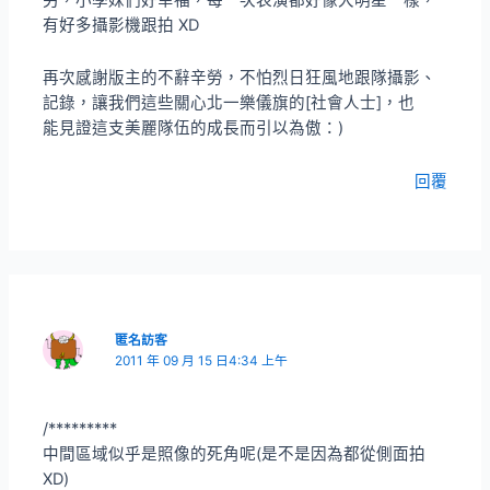
有好多攝影機跟拍 XD
再次感謝版主的不辭辛勞，不怕烈日狂風地跟隊攝影、
記錄，讓我們這些關心北一樂儀旗的[社會人士]，也
能見證這支美麗隊伍的成長而引以為傲：)
回覆
匿名訪客
2011 年 09 月 15 日4:34 上午
/*********
中間區域似乎是照像的死角呢(是不是因為都從側面拍
XD)