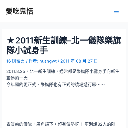
跳
至
愛吃鬼恬
Main
主
要
Men
內
容
★2011新生訓練–北一儀隊樂旗
隊小試身手
16 則留言
/ 作者:
huangwt
/
2011 年 08 月 27 日
2011.8.25，北一新生訓練，通常都是樂旗隊小露身手向新生
宣傳的一天
今年顯的更正式，樂旗隊也有正式的繞場遊行囉～～
表演前的儀隊，廣角端下，超有氣勢呀！ 更別說82人的陣