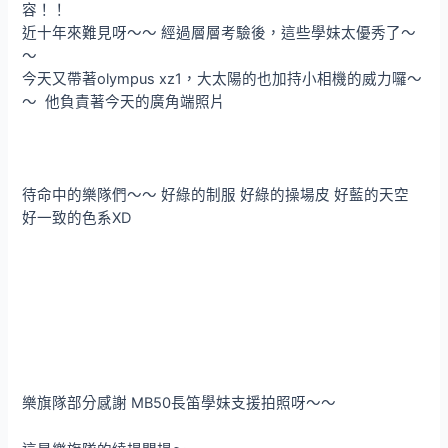
容！！
近十年來難見呀～～ 經過層層考驗後，這些學妹太優秀了～
～
今天又帶著olympus xz1，大太陽的也加持小相機的威力囉～
～ 他負責著今天的廣角端照片
待命中的樂隊們～～ 好綠的制服 好綠的操場皮 好藍的天空
好一致的色系XD
樂旗隊部分感謝 MB50長笛學妹支援拍照呀～～