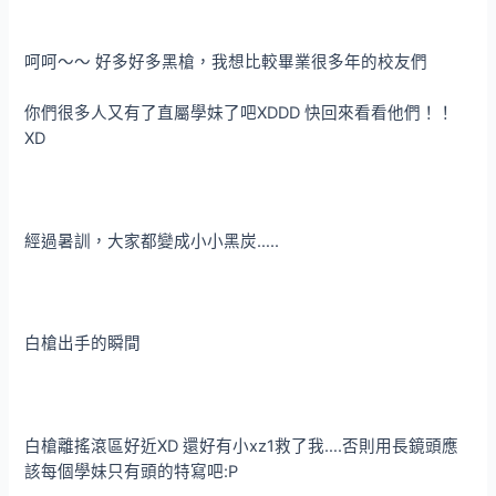
呵呵～～ 好多好多黑槍，我想比較畢業很多年的校友們
你們很多人又有了直屬學妹了吧XDDD 快回來看看他們！！
XD
經過暑訓，大家都變成小小黑炭…..
白槍出手的瞬間
白槍離搖滾區好近XD 還好有小xz1救了我….否則用長鏡頭應
該每個學妹只有頭的特寫吧:P