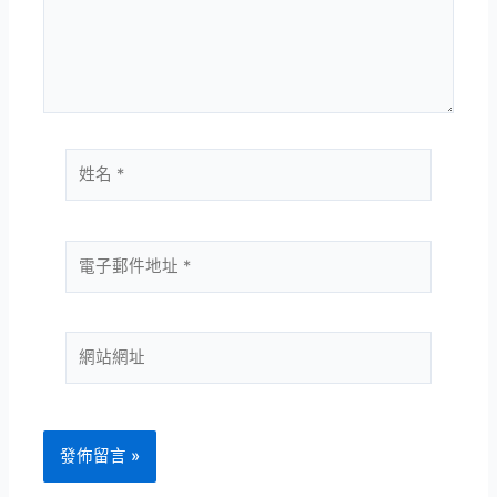
入
內
容...
姓
名
*
電
子
郵
件
網
地
站
址
網
*
址