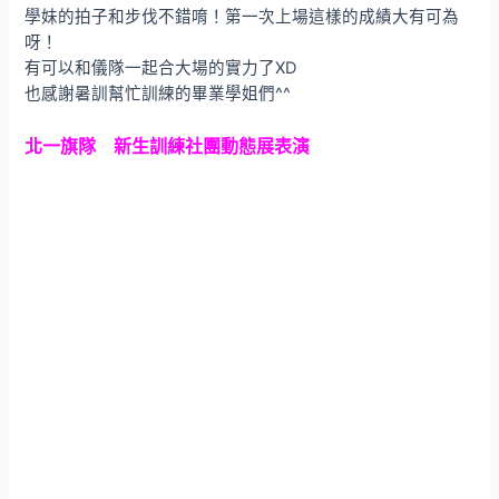
學妹的拍子和步伐不錯唷！第一次上場這樣的成績大有可為
呀！
有可以和儀隊一起合大場的實力了XD
也感謝暑訓幫忙訓練的畢業學姐們^^
北一旗隊 新生訓練社團動態展表演