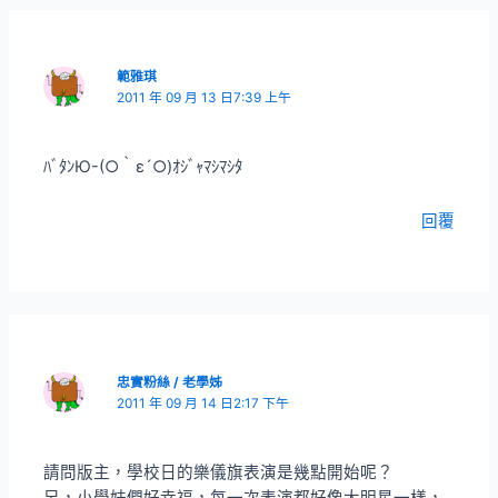
範雅琪
2011 年 09 月 13 日7:39 上午
ﾊﾞﾀﾝЮ-(○｀ε´○)ｵｼﾞｬﾏｼﾏｼﾀ
回覆
忠實粉絲 / 老學姊
2011 年 09 月 14 日2:17 下午
請問版主，學校日的樂儀旗表演是幾點開始呢？
另，小學妹們好幸福，每一次表演都好像大明星一樣，