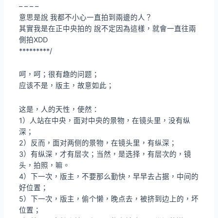
– – – –
意思是說 我都不小心一直拍到兩邊的人？
其實我是在正中央拍的 說不定因為這樣，就會一直往兩
側拍XDD
*********/
呵，呵；很有趣的问题；
应该不是，版主，故意如此；
这是，人的天性，使然：
1）人站在中央，面对中央的景物，在镜头里，没有纵
深；
2）反而，面对两侧的景物，在镜头里，有纵深；
3）有纵深，才有层次；当然，是选择，有层次的，镜
头，拍照，嘛。
4）下一次，版主，不要那么勤快，早早去占据，中间的
好位置；
5）下一次，版主，偷个懒，晚点去，被挤到边上的，坏
位置；