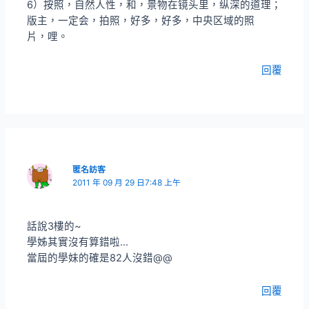
6）按照，自然人性，和，景物在镜头里，纵深的道理；
版主，一定会，拍照，好多，好多，中央区域的照
片，哩。
回覆
匿名訪客
2011 年 09 月 29 日7:48 上午
話說3樓的~
學姊其實沒有算錯啦…
當屆的學妹的確是82人沒錯@@
回覆