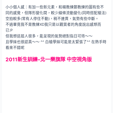
小小個人感：有加一些新元素，和楊教練鄭教練的圖有些不
同的感覺，但隊形變化間，較少線條流動變化(同時搭配槍法)
空拍較多(常有人停住不動)，稍不連貫，氣勢有些中斷。
不過畢竟我不是教練XD我只是以觀賞者的角度說出感想而
已:P
但我想這屆人很多，能呈現的氣勢絕對指日可待～～
且學妹也很認真～～ ^^ 白槍學妹可能是太緊張了^^ 在熱手時
看來不錯呢
2011新生訓練–北一樂旗隊 中空視角版