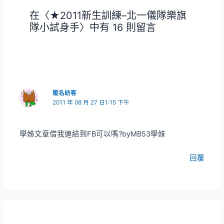
在〈★2011新生訓練–北一儀隊樂旗
隊小試身手〉中有 16 則留言
匿名訪客
2011 年 08 月 27 日1:15 下午
學姊文章借我連結到FB可以嗎?byMB53學妹
回覆