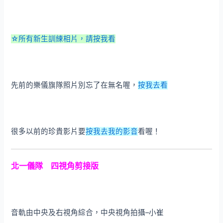
☆所有新生訓練相片，請按我看
先前的樂儀旗隊照片別忘了在無名喔，
按我去看
很多以前的珍貴影片要
按我去我的影音
看喔！
北一儀隊 四視角剪接版
音軌由中央及右視角綜合，中央視角拍攝–小崔