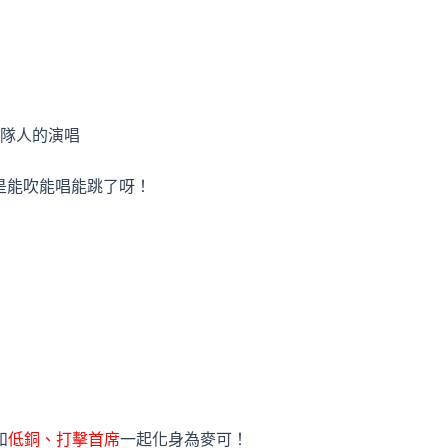
搭配樂隊人的演唱
是能吹能唱能跳了呀！
和
低銅、打擊首席
一起化身為麥可！