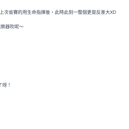
上次省賽的用生命指揮後，此時此刻一整個更是反差大XD
起樂器吹呢～
了呀！