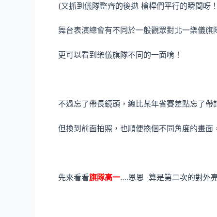
(又抓到儀隊整齊的後拋 槍桿們平行的瞬間呀！
舞台表演總會有不同於一般觀眾對北一樂儀旗
更可以看到樂儀旗隊不同的一面唷！
不過忘了帶長鏡頭，總比某年省賽差點忘了帶記
但換到前面拍照，也順便換個不同角度的畫面
先來看看
旗隊高一
….恩恩 算是第二次的對外