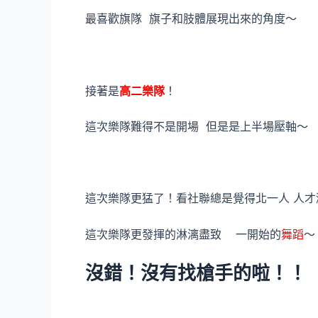
最喜歡旗隊 旗子和肢體展現出來的角度～
接著是
高二樂隊
！
這次樂隊難得不是開場 但是是上半場壓軸～ 
這次樂隊更猛了！看社聯總是覺得北一人 人才
這次樂隊更發揮的淋漓盡致 一開始的
舞蹈
～
沒錯！沒有找槍手的啦！！