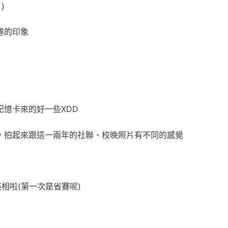
)
隊的印象
憶卡來的好一些XDD
，拍起來跟這一兩年的社聯、校晚照片有不同的感覺
亮相啦(第一次是省賽呢)