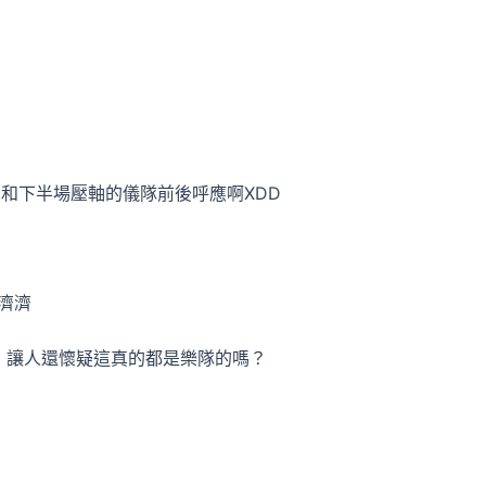
和下半場壓軸的儀隊前後呼應啊XDD
濟濟
 讓人還懷疑這真的都是樂隊的嗎？