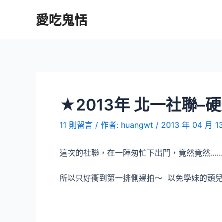
跳
愛吃鬼恬
至
主
要
內
容
★2013年 北一社聯–
11 則留言
/ 作者:
huangwt
/
2013 年 04 月 1
這次的社聯，在一陣匆忙下出門，竟然竟然…
所以只好衝到第一排側邊拍～ 以免學妹的頭兒