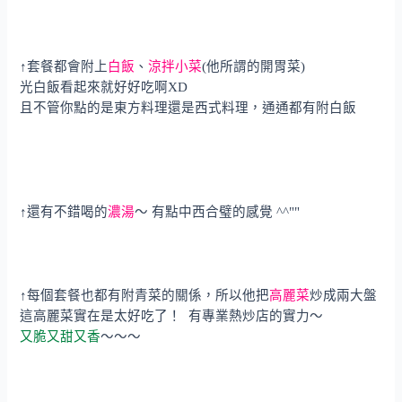
↑套餐都會附上
白飯
、
涼拌小菜
(他所謂的開胃菜)
光白飯看起來就好好吃啊XD
且不管你點的是東方料理還是西式料理，通通都有附白飯
↑還有不錯喝的
濃湯
～ 有點中西合璧的感覺 ^^""
↑每個套餐也都有附青菜的關係，所以他把
高麗菜
炒成兩大盤
這高麗菜實在是太好吃了！ 有專業熱炒店的實力～
又脆又甜又香
～～～