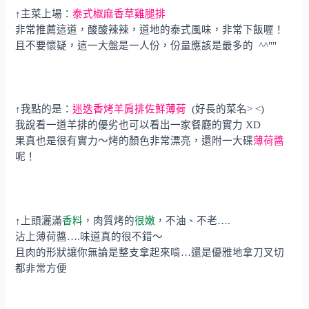
↑主菜上場：
泰式椒麻香草雞腿排
非常推薦這道，酸酸辣辣，道地的泰式風味，非常下飯喔！
且不要懷疑，這一大盤是一人份，份量應該是最多的 ^^""
↑我點的是：
迷迭香烤羊肩排佐鮮薄荷
(好長的菜名> <)
我說看一道羊排的優劣也可以看出一家餐廳的實力 XD
果真也是很有實力～烤的顏色非常漂亮，還附一大碟
薄荷醬
呢！
↑上頭灑滿
香料
，肉質烤的
很嫩
，不油、不老….
沾上薄荷醬….味道真的很不錯～
且肉的形狀讓你無論是整支拿起來啃…還是優雅地拿刀叉切
都非常方便