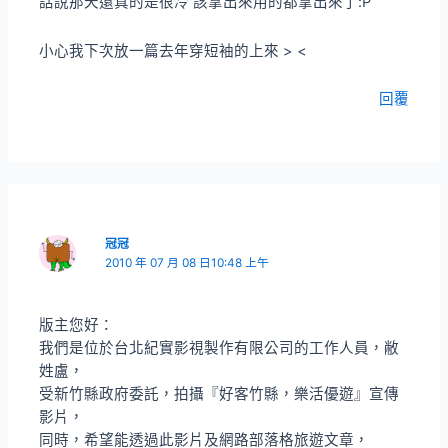
話說那天還真的是很冷 該拿出來用的都拿出來了:P
小心我下次放一篇去年穿短袖的上來 > <
回覆
冠冠
2010 年 07 月 08 日10:48 上午
版主您好：
我們是位於台北紀實影視製作有限公司的工作人員，敝
姓盧，
受新竹縣政府委託，拍攝『好客竹縣，樂活優遊』宣傳
影片，
同時，希望能透過此影片及網路部落格旅遊文章，