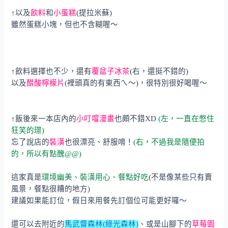
↑以及
飲料
和
小蛋糕
(提拉米蘇)
雖然蛋糕小塊，但也不含糊喔～
↑飲料選擇也不少，還有
覆盆子冰茶
(右，還挺不錯的)
以及
醋酸檸檬片
(裡頭真的有東西ㄟ～)，很特別很好喝喔～
↑飯後來一本店內的
小叮噹漫畫
也頗不錯XD
(左，一直在憋住
狂笑的璟)
忘了說店的
裝潢
也很漂亮、舒服唷！
(右，不過我是隨便拍
的，所以有點醜@@)
這家真是
環境幽美、裝潢用心、餐點好吃
(不是像某些只有賣
風景，餐點很糟的地方)
建議如果能訂位，假日來用餐先訂個位可能更好囉～
還可以去附近的
馬武督森林(綠光森林)
、或是山腳下的
草莓園