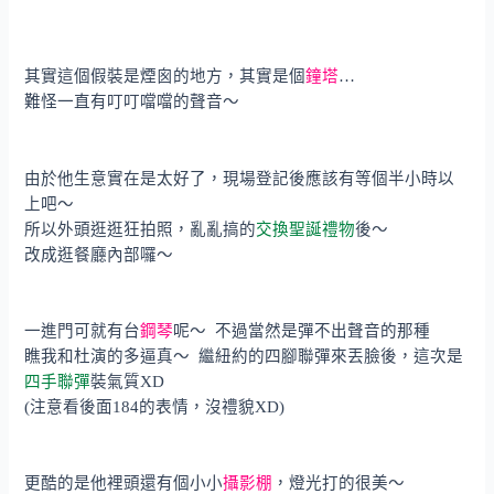
其實這個假裝是煙囪的地方，其實是個
鐘塔
…
難怪一直有叮叮噹噹的聲音～
由於他生意實在是太好了，現場登記後應該有等個半小時以
上吧～
所以外頭逛逛狂拍照，亂亂搞的
交換聖誕禮物
後～
改成逛餐廳內部囉～
一進門可就有台
鋼琴
呢～ 不過當然是彈不出聲音的那種
瞧我和杜演的多逼真～ 繼紐約的四腳聯彈來丟臉後，這次是
四手聯彈
裝氣質XD
(注意看後面184的表情，沒禮貌XD)
更酷的是他裡頭還有個小小
攝影棚
，燈光打的很美～