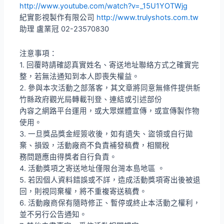
http://www.youtube.com/watch?v=_15U1YOTWjg
紀實影視製作有限公司
http://www.trulyshots.com.tw
助理 盧業冠 02-23570830
注意事項：
1. 回覆時請確認真實姓名、寄送地址聯絡方式之確實完
整，若無法通知到本人即喪失權益。
2. 參與本次活動之部落客，其文章將同意無條件提供新
竹縣政府觀光局轉載刊登、連結或引述部份
內容之網路平台運用，或大眾媒體宣傳，或宣傳製作物
使用。
3. 一旦獎品獎金經簽收後，如有遺失、盜領或自行拋
棄、損毀，活動廠商不負責補發稿費，相關稅
務問題應由得獎者自行負責。
4. 活動獎項之寄送地址僅限台灣本島地區 。
5. 若因個人資料錯誤或不詳，造成活動獎項寄出後被退
回，則視同棄權，將不重複寄送稿費。
6. 活動廠商保有隨時修正、暫停或終止本活動之權利，
並不另行公告通知。