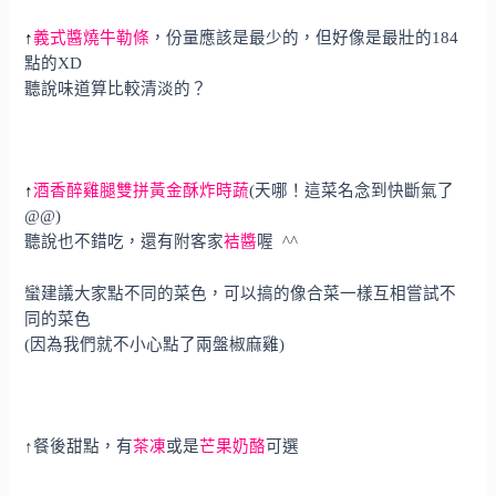
↑
義式醬燒牛勒條
，份量應該是最少的，但好像是最壯的184
點的XD
聽說味道算比較清淡的？
↑
酒香醉雞腿雙拼黃金酥炸時蔬
(天哪！這菜名念到快斷氣了
@@)
聽說也不錯吃，還有附客家
袺醬
喔 ^^
蠻建議大家點不同的菜色，可以搞的像合菜一樣互相嘗試不
同的菜色
(因為我們就不小心點了兩盤椒麻雞)
↑餐後甜點，有
茶凍
或是
芒果奶酪
可選