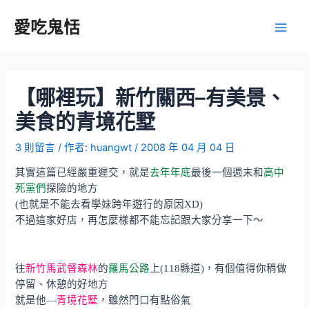
跳
至
愛吃鬼恬
Main
主
要
Men
內
容
【哪裡玩】新竹關西–有美景、
美食的青境花墅
3 則留言
/ 作者:
huangwt
/
2008 年 04 月 04 日
其實這篇已經嚴重遲交，就是
去年年底
最後一個週末和
高中
死黨們
探險的地方
(也就是不能去看學妹跨年遊行的原因XD)
不過這家好店，再怎麼樣都不能忘記跟大家分享一下～
往
新竹馬武督森林
的
羅馬公路
上(118縣道)，有個值得你稍做
停留、休憩的好地方
就是他—
青境花墅
，雖然門口有點俗氣