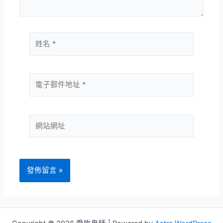
姓
名
*
電
子
郵
件
網
地
站
址
網
*
址