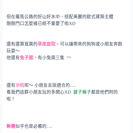
但在羅馬公路的好山好水中，搭配美麗的歐式建築主體
剛剛門口怎麼樣已經不重要了啦XD
還有還算寬廣的
草皮庭院
，可以讓帶來的狗狗或小朋友奔跑
玩耍～
他還有
兔子園
，有小兔兩三隻 ^^
還有
沙坑
呢～ 小朋友去挺適合的….
看我們這群小朋友玩的多開心XD
鏟子桶子
都是他們附的
啦！
鞦韆
似乎也是必備的….