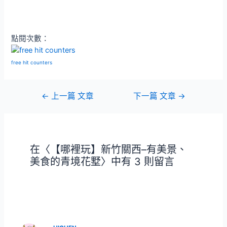
點閱次數：
free hit counters
文
←
上一篇 文章
下一篇 文章
→
章
導
覽
在〈【哪裡玩】新竹關西–有美景、
美食的青境花墅〉中有 3 則留言