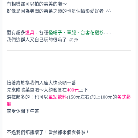
有相機都可以拍的美美的啦～
好像是因為老闆的弟弟之類的也是個攝影愛好者 ^^
還有超多
道具
，各種
怪帽子、軍服、台客花襯衫
…..
我們這群人又自己玩的很嗨了 @@
接著終於換我們入座大快朵頤一番
先來瞧瞧菜單吧～大約套餐在
400元
上下
選擇頗多的！也可以
單點飲料
(150元左右)加上100元的
各式鬆
餅
享受休閒下午茶
不過我們都餓壞了！當然都來個套餐啦！