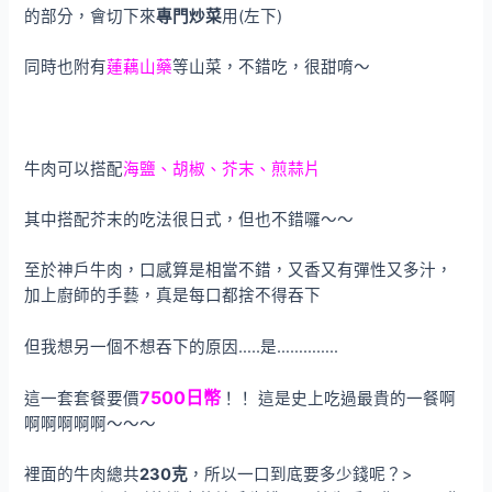
的部分，會切下來
專門炒菜
用(左下)
同時也附有
蓮藕山藥
等山菜，不錯吃，很甜唷～
牛肉可以搭配
海鹽、胡椒、芥末、煎蒜片
其中搭配芥末的吃法很日式，但也不錯囉～～
至於神戶牛肉，口感算是相當不錯，又香又有彈性又多汁，
加上廚師的手藝，真是每口都捨不得吞下
但我想另一個不想吞下的原因…..是…………..
7500日幣
這一套套餐要價
！！ 這是史上吃過最貴的一餐啊
啊啊啊啊啊～～～
裡面的牛肉總共
230克
，所以一口到底要多少錢呢？>