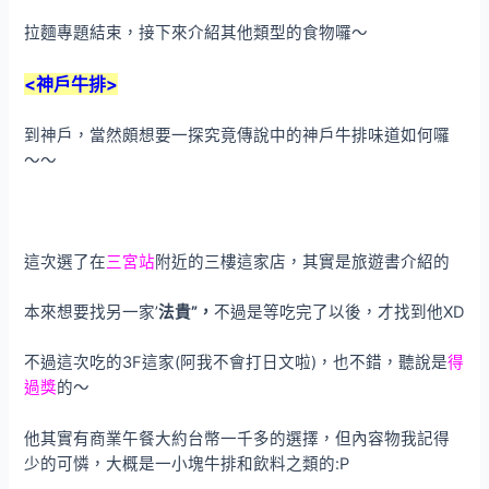
拉麵專題結束，接下來介紹其他類型的食物囉～
<神戶牛排>
到神戶，當然頗想要一探究竟傳說中的神戶牛排味道如何囉
～～
這次選了在
三宮站
附近的三樓這家店，其實是旅遊書介紹的
本來想要找另一家’
法貴”，
不過是等吃完了以後，才找到他XD
不過這次吃的3F這家(阿我不會打日文啦)，也不錯，聽說是
得
過獎
的～
他其實有商業午餐大約台幣一千多的選擇，但內容物我記得
少的可憐，大概是一小塊牛排和飲料之類的:P