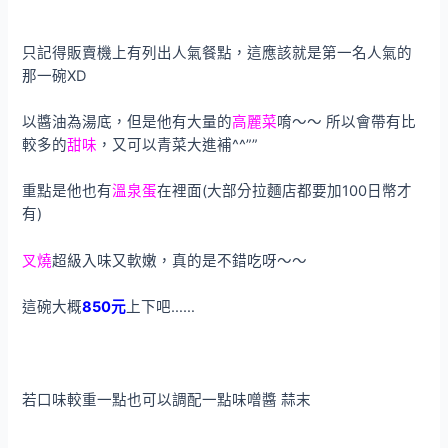
只記得販賣機上有列出人氣餐點，這應該就是第一名人氣的
那一碗XD
以醬油為湯底，但是他有大量的
高麗菜
唷～～ 所以會帶有比
較多的
甜味
，又可以青菜大進補^^””
重點是他也有
溫泉蛋
在裡面(大部分拉麵店都要加100日幣才
有)
叉燒
超級入味又軟嫩，真的是不錯吃呀～～
這碗大概
850元
上下吧……
若口味較重一點也可以調配一點味噌醬 蒜末