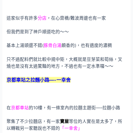
這家似乎有許多
分店
，在心齋橋/難波周邊也有一家
但我們是到了神戶順道吃的～～
基本上湯頭還不錯(
豚骨白湯
頗香的)，也有適度的濃稠
只不過配料們就比較中規中矩，大概就是豆芽菜和筍絲，叉
燒也是沒有太過驚豔的地方，不過也有一定水準囉～～
京都車站之拉麵小路—-一幸舍
在
京都車站
的10樓，有一條室內的拉麵主題街—–拉麵小路
聚集了不少拉麵店，有一家
寶屋
等位的人實在是太多了，所
以轉戰另一家聽說也不錯的
「一幸舍」