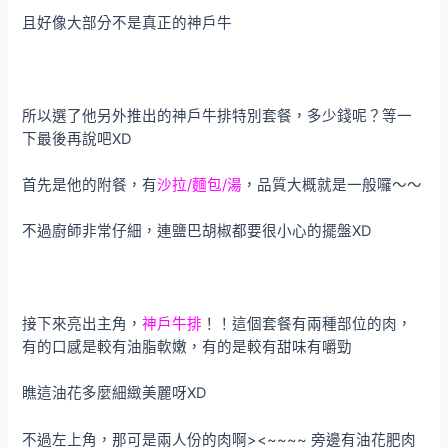
且好像大部分不是真正的神戶牛
所以選了他另外推出的神戶牛排特別套餐，多少錢呢？等一
下最後再說吧XD
首先是他的附餐，有
沙拉/麵包/湯
，品質大概就是一般囉～～
不過廚師非常仔細，連鹽巴胡椒都要很小心的擺盤XD
接下來亮出主角，
神戶牛排
！！這個套餐有兩種部位的肉，
有的口感是較有油脂軟嫩，有的是較有甜味有嚼勁
瞧這油花多麼細緻美麗呀XD
不過左上角，那可是兩人份的肉啊><~~~~ 旁邊有油花肥肉