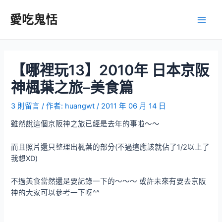
跳
至
愛吃鬼恬
Main
主
要
Men
內
容
【哪裡玩13】2010年 日本京阪
神楓葉之旅–美食篇
3 則留言
/ 作者:
huangwt
/
2011 年 06 月 14 日
雖然說這個京阪神之旅已經是去年的事啦～～
而且照片還只整理出楓葉的部分(不過這應該就佔了1/2以上了
我想XD)
不過美食當然還是要記錄一下的～～～ 或許未來有要去京阪
神的大家可以參考一下呀^^