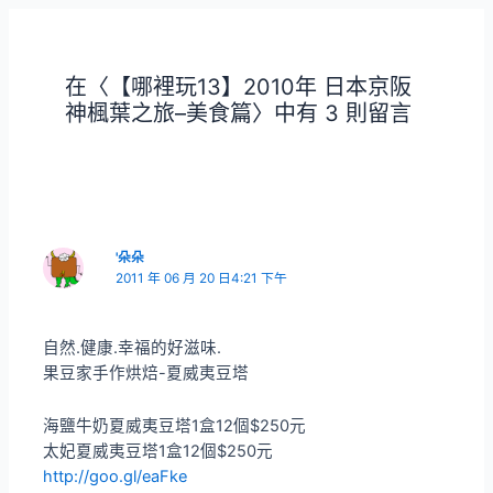
導
覽
在〈【哪裡玩13】2010年 日本京阪
神楓葉之旅–美食篇〉中有 3 則留言
'朵朵
2011 年 06 月 20 日4:21 下午
自然.健康.幸福的好滋味.
果豆家手作烘焙-夏威夷豆塔
海鹽牛奶夏威夷豆塔1盒12個$250元
太妃夏威夷豆塔1盒12個$250元
http://goo.gl/eaFke