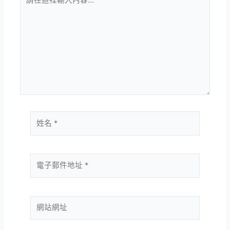
在
這
裡
輸
入
內
容...
姓
名
*
電
子
郵
件
網
地
站
址
網
*