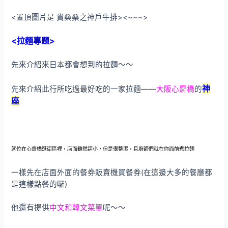
<置頂圖片是 貴桑桑之神戶牛排><~~~>
<拉麵專題>
先來介紹來日本都會想到的拉麵～～
神
先來介紹此行所吃過最好吃的一家拉麵——
大阪
心齋橋
的
座
就位在心齋橋逛街區裡，店面雖然超小，但是很整潔，且廚師們就在你面前煮拉麵
一樣先在店面外面的餐券販賣機買餐券(在這邊大多的餐廳都
是這樣點餐的囉)
他還有提供
中文和韓文菜單
呢～～