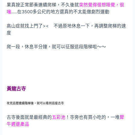
果真按正常節奏連續爬梯，不久後就
突然覺得很想睡覺，很
喘
…..在3500多公尺的地方還真的不太能做劇烈運動
高山症就找上門了>< 不過原地休息一下，再調整爬梯的速
度
爬一段，休息半分鐘，就可以征服這段階梯啦～～
黃龍古寺
攻克這層連續階梯後，就可以看到這座古寺
古寺後面就是最經典的
五彩池
！寺旁也有買小吃的，一堆
犛
牛週邊產品