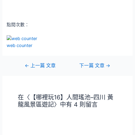
點閱次數：
web counter
文
←
上一篇 文章
下一篇 文章
→
章
導
覽
在〈【哪裡玩16】人間瑤池–四川 黃
龍風景區遊記〉中有 4 則留言