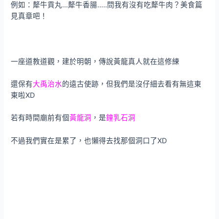
例如：犛牛貢丸…犛牛香腸…..問我有沒有吃犛牛肉？美食篇
見真章吧！
一座道教道觀，建於明朝，傳說黃龍真人就在這修練
還保有
大禹治水
的遠古使跡，但我們是沒仔細去看有無這東
東啦XD
若有時間廟前有個
黃龍洞
，是
鐘乳石洞
不過我們實在是累了，也懶得去找那個洞口了XD