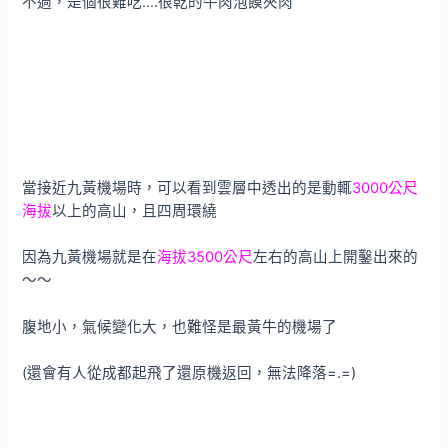
不過，是個很難吃….很乾的牛肉泡饃夾肉
當接近九黃機場時，可以看到雲層中透出的是動輒
3000公尺
海拔
以上的高山，且四周環繞
因為九黃機場就是在
海拔3500公尺
左右的高山上開鑿出來的
～～
腹地小，氣候變化大，也難怪是最黃牛的機場了
(還會有人從成都起飛了還原機返回，無法降落=.=)