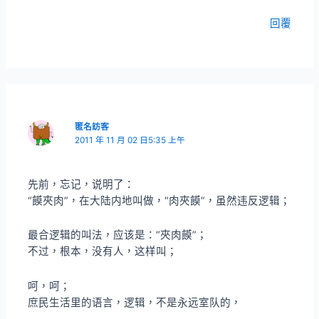
回覆
匿名訪客
2011 年 11 月 02 日5:35 上午
先前，忘记，说明了：
“饃夾肉”，在大陆内地叫做，“肉夾饃”，虽然违反逻辑；
最合逻辑的叫法，应该是：“夾肉饃”；
不过，根本，没有人，这样叫；
呵，呵；
庶民生活里的语言，逻辑，不是永远室队的，