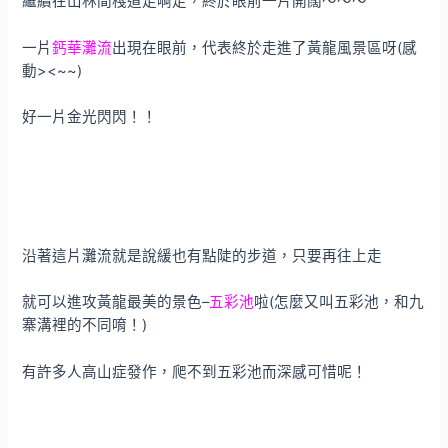
繼續在山林間棧道走啊走，終於眼前一片開闊～～～
一片
鈣華灘流
出現在眼前，代表終於走進了黃龍風景區呀(感
動><~~)
好一片金光閃閃！！
沿著這片灘流就是說緩也有點陡的步道，只要再往上走
就可以進攻黃龍最美的景色–
五彩池
啦(怎麼又叫五彩池，和九
寨溝裡的不同唷！)
有許多人高山症發作，爬不到五彩池而深感可惜呢！