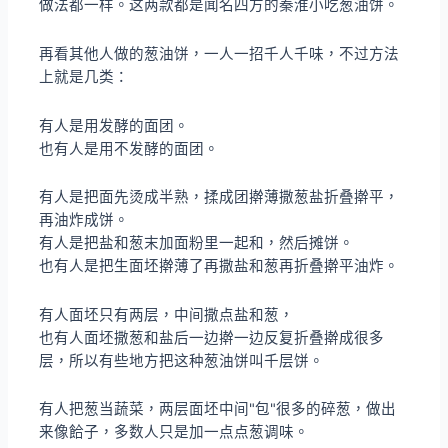
做法都一样。这两款都是闻名四方的秦淮小吃葱油饼。
再看其他人做的葱油饼，一人一招千人千味，不过方法
上就是几类：
有人是用发酵的面团。
也有人是用不发酵的面团。
有人是把面先烫成半熟，揉成团擀薄撒葱盐折叠擀平，
再油炸成饼。
有人是把盐和葱末加面粉里一起和，然后摊饼。
也有人是把生面坯擀薄了再撒盐和葱再折叠擀平油炸。
有人面坯只有两层，中间撒点盐和葱，
也有人面坯撒葱和盐后一边擀一边反复折叠擀成很多
层，所以有些地方把这种葱油饼叫千层饼。
有人把葱当蔬菜，两层面坯中间"包"很多的碎葱，做出
来像餄子，多数人只是加一点点葱调味。