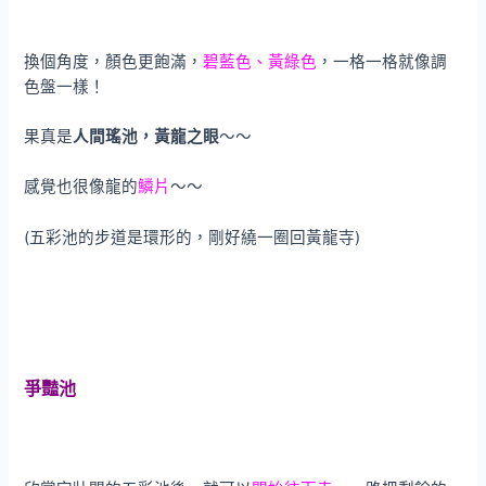
換個角度，顏色更飽滿，
碧藍色、黃綠色
，一格一格就像調
色盤一樣！
果真是
人間瑤池，黃龍之眼
～～
感覺也很像龍的
鱗片
～～
(五彩池的步道是環形的，剛好繞一圈回黃龍寺)
爭豔池