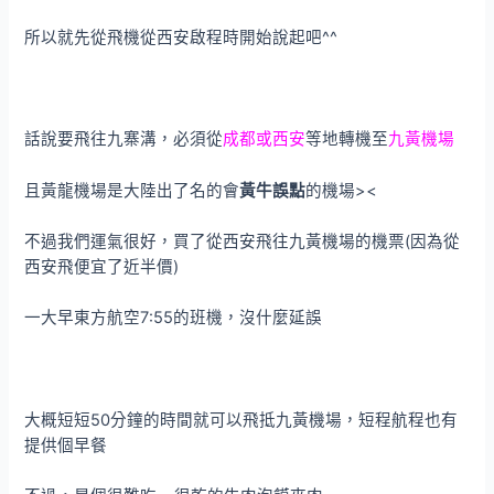
所以就先從飛機從西安啟程時開始說起吧^^
話說要飛往九寨溝，必須從
成都或西安
等地轉機至
九黃機場
且黃龍機場是大陸出了名的會
黃牛誤點
的機場><
不過我們運氣很好，買了從西安飛往九黃機場的機票(因為從
西安飛便宜了近半價)
一大早東方航空7:55的班機，沒什麼延誤
大概短短50分鐘的時間就可以飛抵九黃機場，短程航程也有
提供個早餐