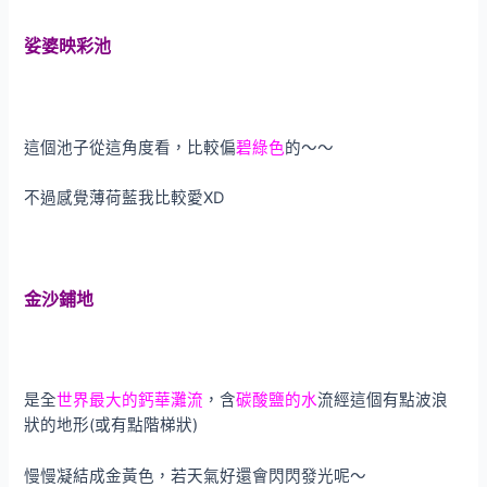
娑婆映彩池
這個池子從這角度看，比較偏
碧綠色
的～～
不過感覺薄荷藍我比較愛XD
金沙鋪地
是全
世界最大的鈣華灘流
，含
碳酸鹽的水
流經這個有點波浪
狀的地形(或有點階梯狀)
慢慢凝結成金黃色，若天氣好還會閃閃發光呢～