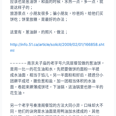
应该也是葱油饼，和面的时候，水热一点，多一点，就
是这样子的；
旅游景点，小朋友很多；骗小朋友，吵爸妈，给他们买
饼吃；饼里放糖，是最好的办法；
这里有，蔥油餅，的照片，做法；
http://info.51.ca/article/solicit/2009/02/01/166858.sht
ml
– – – – – – 南京夫子庙的老字号六凤居餐馆做的葱油饼，
是用一比一的花生油和水，先把要做饼的面粉一半揉
成水油面，相当于馅儿。另一半面粉和好后，揉透分小
团擀平成坯，撒些葱和盐，加一团相当体积的水油
面，卷起来擀薄成饼坯，下油锅，这油锅里也掺一半的
花生油。
另一个老字号秦淮阁餐馆的方法大同小异，口味却大不
同，他们的诀窍是水油面是用鸭油加水揉成的，其他