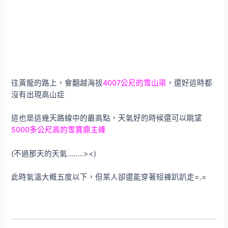
往黃龍的路上，會翻越海拔
4007公尺的雪山梁
，還好這時都
沒有出現高山症
這也是這幾天路線中的最高點，天氣好的時候還可以眺望
5000多公尺高的雪寶鼎主峰
(不過那天的天氣……..><)
此時氣溫大概五度以下，但某人卻還能穿著短褲趴趴走=.=