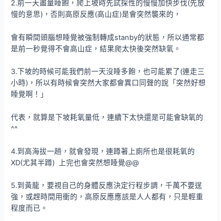
2.前一天盡量睡飽，爬上坡時先試探性的慢慢加快步伐(先放
慢的意思)，否則高原反應(高山症)是會突然襲來的，
會有瞬間頭腦想睡覺被強制轉成stanby的狀態，所以通常都
是前一秒覺得不會高山症，結果爬太快後突然缺氧。
3.下坡的時候可能我們前一天沒睡多飽，也可能累了(連走三
小時)，所以有時候會突然大家都會異口同聲的說「突然好想
睡覺啊！」
代表，就算是下坡耗氧量低，連續下太快還是可能會缺氧的
^^
4.到高海拔一趟，就會發現，連蹲著上廁所也是很耗氧的
XD(尤其半蹲) 上完也會突然想睡覺@@
5.到黃龍，要視自己的身體反應決定行程步調，千萬不要逞
強，或趕時間用衝的，高原反應應該是人人都有，只是輕重
程度而已。