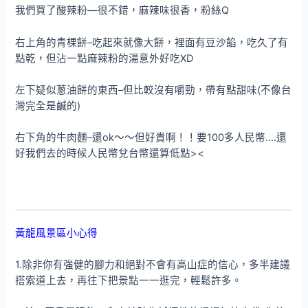
我們買了酸辣粉—很不錯，麻辣味很香，粉絲Q
右上角的青棵餅–吃起來就像大餅，裡面有豆沙餡，吃久了有
點乾，但沾一點麻辣粉的湯意外好吃XD
左下疑似蔥油餅的東西–但比較沒有嚼勁，帶有點甜味(不像台
灣完全是鹹的)
右下角的牛肉麵–還ok～～但好貴啊！！要100多人民幣….還
好我們去的時候人民幣兌台幣還算低點><
黃龍風景區小心得
1.除非你有強健的腳力和絕對不會有高山症的信心，多半建議
搭索道上去，再往下把景點一一逛完，輕鬆許多。