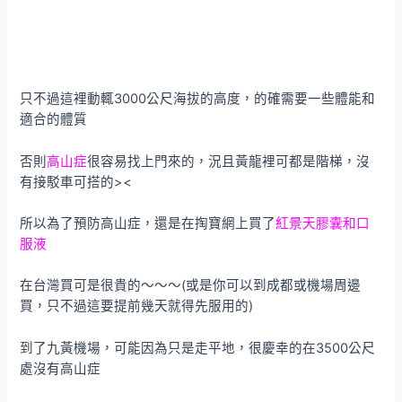
只不過這裡動輒3000公尺海拔的高度，的確需要一些體能和
適合的體質
否則
高山症
很容易找上門來的，況且黃龍裡可都是階梯，沒
有接駁車可搭的><
所以為了預防高山症，還是在掏寶網上買了
紅景天膠囊和口
服液
在台灣買可是很貴的～～～(或是你可以到成都或機場周邊
買，只不過這要提前幾天就得先服用的)
到了九黃機場，可能因為只是走平地，很慶幸的在3500公尺
處沒有高山症