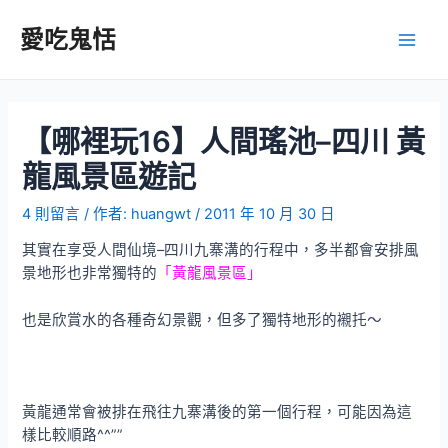
跳
至
愛吃鬼恬
Main
主
要
Men
內
容
【哪裡玩16】人間瑤池–四川 黃
龍風景區遊記
4 則留言
/ 作者:
huangwt
/
2011 年 10 月 30 日
其實在享受人間仙境–四川九寨溝的行程中，多半都會安排風
景地形也非常獨特的
「黃龍風景區」
也是欣賞水的各種奇幻景觀，但多了獨特地形的襯托～
黃龍通常會被排在飛往九寨溝後的第一個行程，可能因為這
樣比較順路^^””