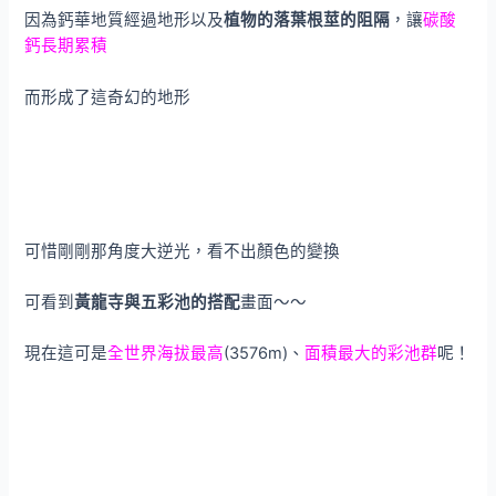
因為鈣華地質經過地形以及
植物的落葉根莖的阻隔
，讓
碳酸
鈣長期累積
而形成了這奇幻的地形
可惜剛剛那角度大逆光，看不出顏色的變換
可看到
黃龍寺與五彩池的搭配
畫面～～
現在這可是
全世界海拔最高
(3576m)、
面積最大的彩池群
呢！