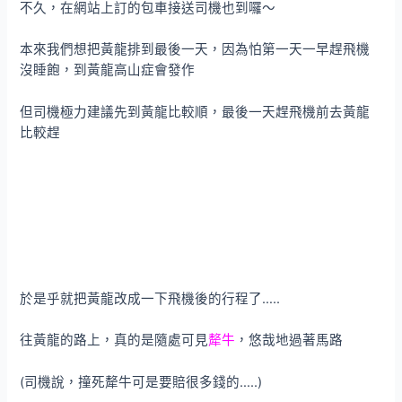
不久，在網站上訂的包車接送司機也到囉～
本來我們想把黃龍排到最後一天，因為怕第一天一早趕飛機
沒睡飽，到黃龍高山症會發作
但司機極力建議先到黃龍比較順，最後一天趕飛機前去黃龍
比較趕
於是乎就把黃龍改成一下飛機後的行程了…..
往黃龍的路上，真的是隨處可見
犛牛
，悠哉地過著馬路
(司機說，撞死犛牛可是要賠很多錢的…..)