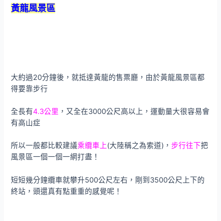
黃龍風景區
大約過20分鐘後，就抵達黃龍的售票廳，由於黃龍風景區都
得要靠步行
全長有
4.3公里
，又全在3000公尺高以上，運動量大很容易會
有高山症
所以一般都比較建議
乘纜車上
(大陸稱之為索道)，
步行往下
把
風景區一個一個一網打盡！
短短幾分鐘纜車就攀升500公尺左右，剛到3500公尺上下的
終站，頭還真有點重重的感覺呢！