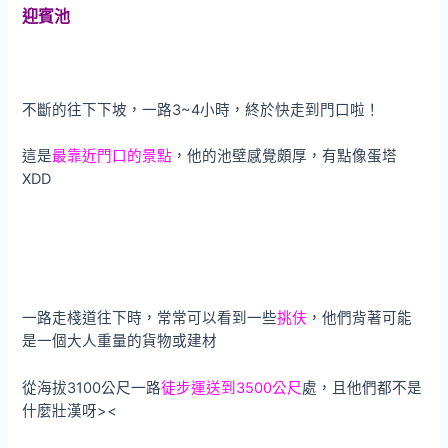
迎賓池
不斷的往下下坡，一路3~4小時，終於快走到門口啦！
這是
最靠近門口的景點
，他的池壁感覺頗厚，有點像蛋塔
XDD
一路走棧道往下時，常常可以看到一些
挑伕
，他們背著可能
是一個大人重量的貨物或建材
從海拔3100公尺一路
徒步運送到3500公尺
處，且他們都不是
什麼壯漢呀><