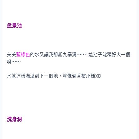
盆景池
美美
藍綠色
的水又讓我想起九寨溝～～ 這池子沈積好大一個
呀～～
水就這樣滿溢到下一個池，就像倒香檳那樣XD
洗身洞