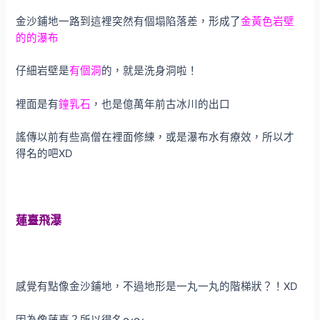
金沙鋪地一路到這裡突然有個塌陷落差，形成了
金黃色岩壁
的的瀑布
仔細岩壁是
有個洞
的，就是洗身洞啦！
裡面是有
鐘乳石
，也是億萬年前古冰川的出口
謠傳以前有些高僧在裡面修練，或是瀑布水有療效，所以才
得名的吧XD
蓮臺飛瀑
感覺有點像金沙鋪地，不過地形是一丸一丸的階梯狀？！XD
因為像蓮臺？所以得名～～