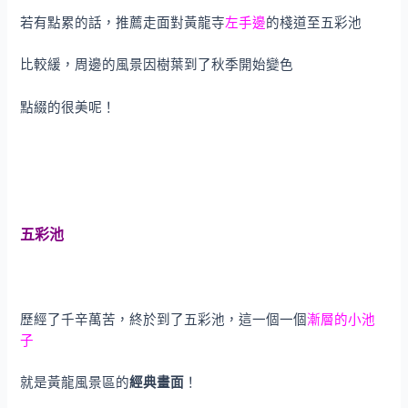
若有點累的話，推薦走面對黃龍寺
左手邊
的棧道至五彩池
比較緩，周邊的風景因樹葉到了秋季開始變色
點綴的很美呢！
五彩池
歷經了千辛萬苦，終於到了五彩池，這一個一個
漸層的小池
子
就是黃龍風景區的
經典畫面
！