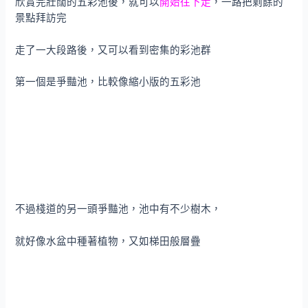
欣賞完壯闊的五彩池後，就可以
開始往下走
，一路把剩餘的
景點拜訪完
走了一大段路後，又可以看到密集的彩池群
第一個是爭豔池，比較像縮小版的五彩池
不過棧道的另一頭爭豔池，池中有不少樹木，
就好像水盆中種著植物，又如梯田般層疊