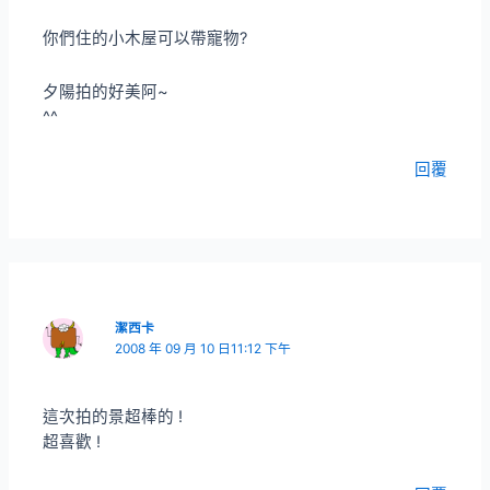
你們住的小木屋可以帶寵物?
夕陽拍的好美阿~
^^
回覆
潔西卡
2008 年 09 月 10 日11:12 下午
這次拍的景超棒的 !
超喜歡 !