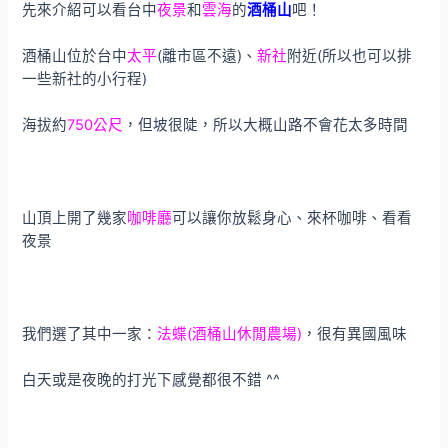
先來介紹可以看台中
夜景
和
雲海
的
酒桶山
吧！
酒桶山位於台中
太平
(離市區不遠)、
新社
附近(所以也可以排
一些新社的小行程)
海拔約
750公尺
，但坡很陡，所以大概山路不會花太多時間
山頂上開了幾家
咖啡廳
可以讓你放鬆身心、來杯咖啡、看看
夜景
我們選了其中一家：
法蝶(酒桶山休閒農場)
，很有異國風味
白天或是夜晚的打光下感覺都很不錯 ^^