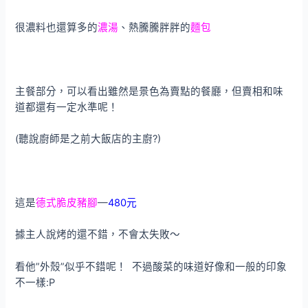
很濃料也還算多的
濃湯
、熱騰騰胖胖的
麵包
主餐部分，可以看出雖然是景色為賣點的餐廳，但賣相和味
道都還有一定水準呢！
(聽說廚師是之前大飯店的主廚?)
這是
德式脆皮豬腳
—
480元
據主人說烤的還不錯，不會太失敗～
看他”外殼”似乎不錯呢！ 不過酸菜的味道好像和一般的印象
不一樣:P