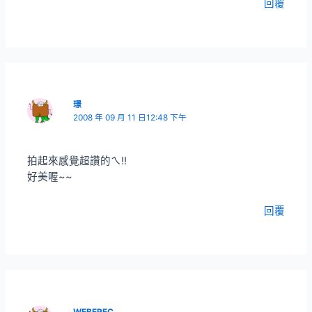
回覆
璟
2008 年 09 月 11 日12:48 下午
拍起來感覺超讚的ㄟ!!
好美喔~~
回覆
WEBEREC