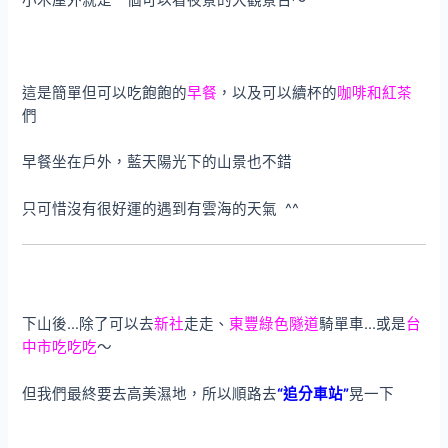
小木屋外就是一個可以看夜景的大觀景台～
這是簡單但可以吃飽飽的
早餐
，以及可以續杯的
咖啡和紅茶
們
早餐坐在戶外，藍天陽光下的山景也不錯
只可惜沒有很好運的遇到有雲海的天氣 ^^
下山後…除了可以去
新社
走走、
東豐綠色隧道
騎單車…或是
台
中市吃吃吃
～
但我們最終要去高美濕地，所以順路去
“追分車站”
晃一下