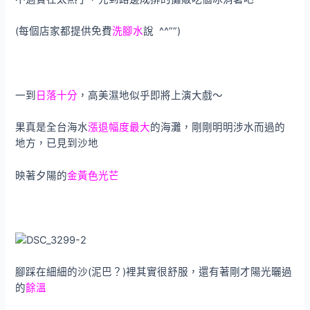
(每個店家都提供免費
洗腳水
說 ^^””)
一到
日落十分
，高美濕地似乎即將上演大戲～
果真是全台海水
漲退幅度最大
的海灘，剛剛明明涉水而過的
地方，已見到沙地
映著夕陽的
金黃色光芒
腳踩在細細的沙(泥巴？)裡其實很舒服，還有著剛才陽光曬過
的
餘溫