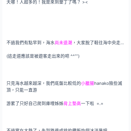
天哪！人超多的！我是來到墾丁了嗎？ ><
不過我們有點早到，海水
尚未退潮
，大家脫了鞋往海中央走…
(這走道應該是被遊客走出來的吧 ^^””)
只見海水越來越深，我們底盤比較低的
小臘腸
hanako險些滅
頂，只能一直游
游累了只好自己爬到庫哩姊姊
背上墊高
一下啦 =.=
不過實在太熱了，先到路邊成排的攤販吃個冰消暑吧