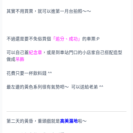
其實不用買票，就可以進第一月台拍照～～
不過還是要不免俗買個
「追分、成功」
的車票:P
可以自己蓋
紀念章
，或是到車站門口的小店家自己搭配造型
做成
吊飾
花費只要一杯飲料錢 ^^
最左邊的黃色系列很有氣勢吧～ 可以送給老弟 ^^
第二天的黃昏，重頭戲就是
高美濕地
啦～