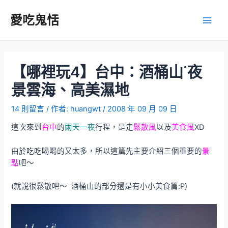
跳
至
愛吃鬼恬
Main
主
要
Men
內
容
【哪裡玩4】台中：酒桶山˙夜
景雲海、高美濕地
14 則留言
/ 作者:
huangwt
/
2008 年 09 月 09 日
這次來到
台中
的
兩天一夜
行程，是走
鬆散風
以及
美食風
XD
由於吃吃喝喝的又太多，所以這篇先主要介紹三個重要的
景
點
吧～
(就說很鬆散吧～ 酒桶山的部分還是有小小美食篇:P)