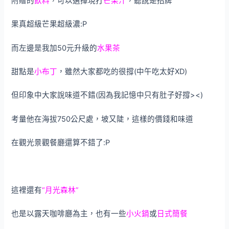
附贈的
飲料
，可以選擇現打
芒果汁
，聽說是招牌
果真超級芒果超級濃:P
而左邊是我加50元升級的
水果茶
甜點是
小布丁
，雖然大家都吃的很撐(中午吃太好XD)
但印象中大家說味道不錯(因為我記憶中只有肚子好撐><)
考量他在海拔750公尺處，坡又陡，這樣的價錢和味道
在觀光景觀餐廳還算不錯了:P
這裡還有
“月光森林”
也是以露天咖啡廳為主，也有一些
小火鍋
或
日式簡餐