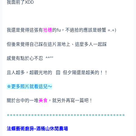
我面前了XDD
我還是覺得這張有
拾穗
的fu，不過拾的應該是螃蟹 =.=)
但後來覺得自己踩在這片濕地上、這麼多人一起踩
感覺有點於心不忍 ^^””
且人超多，超觀光地的 囧 但夕陽還是超美的！！
☆更多照片就看這兒～
關於台中的一堆
美食
，就另外再寫一篇吧！
=======================================
法蝶藝術廚房–酒桶山休閒農場