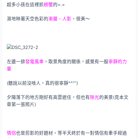
超多小孩在這裡抓
螃蟹
的=.=
濕地映著天空色彩的
漸層、人影
，很美～
左邊一排
發電風車
，取景角度的關係，感覺有一股
寧靜的力
量
(聽說以前沒啥人，真的很寧靜^^””)
夕陽落下的地方剛好有高雲遮住，但也有
隙光
的美景(見本文
章第一張照片)
情侶
也是剪影的好題材，等半天終於有一對情侶有牽手經過