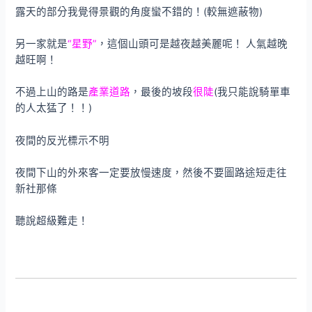
露天的部分我覺得景觀的角度蠻不錯的！(較無遮蔽物)
另一家就是
“星野”
，這個山頭可是越夜越美麗呢！ 人氣越晚
越旺啊！
不過上山的路是
產業道路
，最後的坡段
很陡
(我只能說騎單車
的人太猛了！！)
夜間的反光標示不明
夜間下山的外來客一定要放慢速度，然後不要圖路途短走往
新社那條
聽說超級難走！