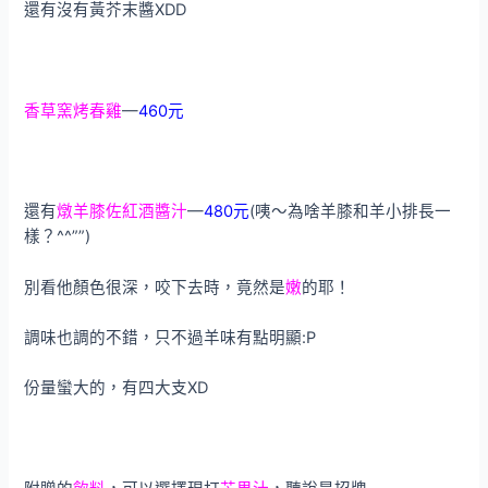
還有沒有黃芥末醬XDD
香草窯烤春雞
—
460元
還有
燉羊膝佐紅酒醬汁
—
480元
(咦～為啥羊膝和羊小排長一
樣？^^””)
別看他顏色很深，咬下去時，竟然是
嫩
的耶！
調味也調的不錯，只不過羊味有點明顯:P
份量蠻大的，有四大支XD