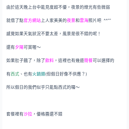
由於這天晚上台中能見度超不優，夜景的燈光有些微弱
就借了點
官方網站
上人家美美的
夜景
和
雲海
照片吧 ^^””
感覺如果天氣狀況不要太差，風景是很不錯的呢！
還有
夕陽
可賞喔～
如果肚子餓了，除了
飲料
，這裡也有幾道
簡餐
可以選擇的
有
西式
、也有
火鍋類
(但假日好像不供應？)
所以假日的我們似乎只能點西式的囉～
套餐裡有
沙拉
，優格醬還不錯