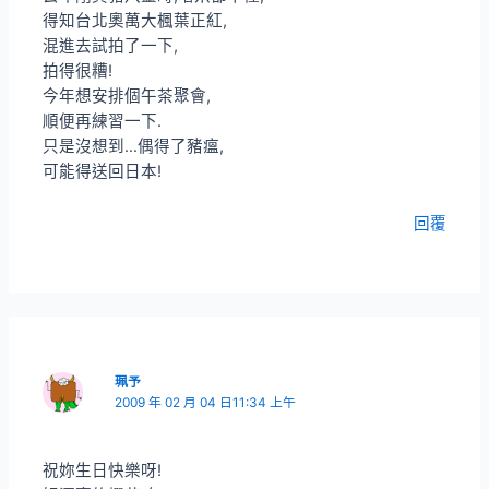
得知台北奧萬大楓葉正紅,
混進去試拍了一下,
拍得很糟!
今年想安排個午茶聚會,
順便再練習一下.
只是沒想到…偶得了豬瘟,
可能得送回日本!
回覆
珮予
2009 年 02 月 04 日11:34 上午
祝妳生日快樂呀!