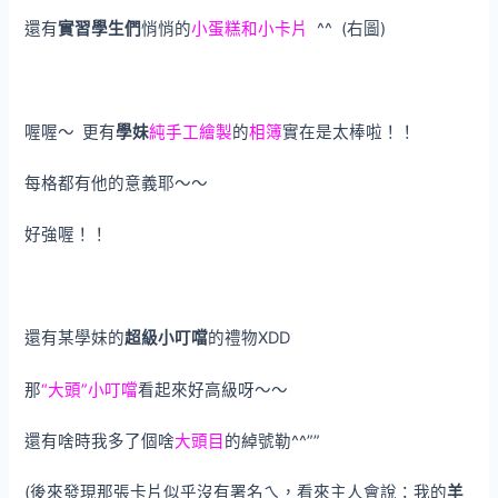
還有
實習學生們
悄悄的
小蛋糕和小卡片
^^ (右圖)
喔喔～
更有
學妹
純手工繪製
的
相簿
實在是太棒啦！！
每格都有他的意義耶～～
好強喔！！
還有某學妹的
超級小叮噹
的禮物XDD
那
“大頭”小叮噹
看起來好高級呀～～
還有啥時我多了個啥
大頭目
的綽號勒^^””
(後來發現那張卡片似乎沒有署名ㄟ，看來主人會說：我的
羊