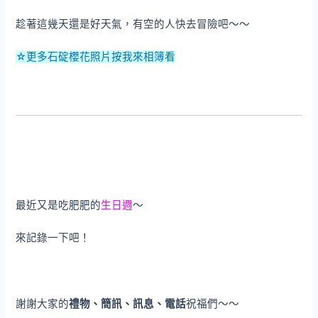
趁著這幾天還是好天氣，有空的人快去冒險吧～～
☆更多石碇櫻花照片按我來相簿看
最近又是吃肥肥的
生日週
～
來記錄一下吧！
謝謝大家的
禮物、簡訊、訊息、電話
祝福們～～