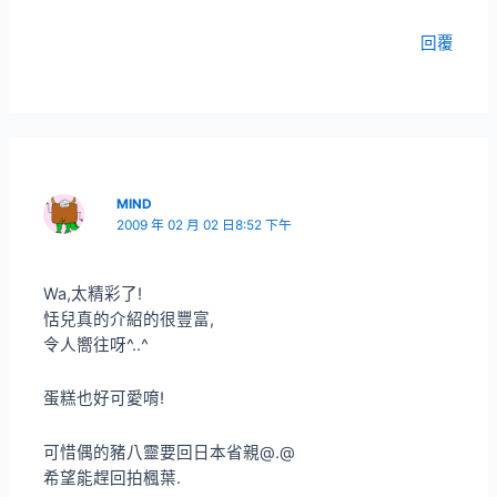
回覆
MIND
2009 年 02 月 02 日8:52 下午
Wa,太精彩了!
恬兒真的介紹的很豐富,
令人嚮往呀^..^
蛋糕也好可愛唷!
可惜偶的豬八靈要回日本省親@.@
希望能趕回拍楓葉.