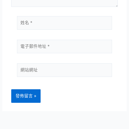
姓
名
*
電
子
郵
件
網
地
站
址
網
*
址