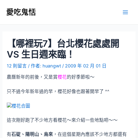
跳
至
愛吃鬼恬
Main
主
要
Men
內
容
【哪裡玩7】台北櫻花處處開
VS 生日週來臨！
12 則留言
/ 作者:
huangwt
/
2009 年 02 月 01 日
農曆新年的前後，又是賞
櫻花
的好季節啦～
只不過今年新年過的早，櫻花好像也跟著開早了 ^^
這次剛好跑了不少地方看櫻花～來介紹一些地點吧～～
有
石碇、陽明山、烏來
，在這個星期內應該不少地方都還有