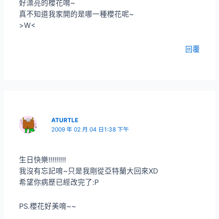
好漂亮的櫻花唷~
真不知道我家開的是哪一種櫻花呢~
>W<
回覆
ATURTLE
2009 年 02 月 04 日1:38 下午
生日快樂!!!!!!!!!
我沒有忘記唷~只是我剛從亞特蘭大回來XD
希望你病歷已經改完了:P
PS.櫻花好美唷~~