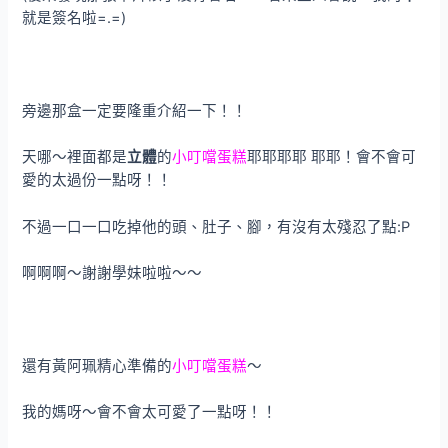
就是簽名啦=.=)
旁邊那盒一定要隆重介紹一下！！
天哪～裡面都是
立體
的
小叮噹蛋糕
耶耶耶耶 耶耶！會不會可
愛的太過份一點呀！！
不過一口一口吃掉他的頭、肚子、腳，有沒有太殘忍了點:P
啊啊啊～謝謝學妹啦啦～～
還有黃阿珮精心準備的
小叮噹蛋糕
～
我的媽呀～會不會太可愛了一點呀！！