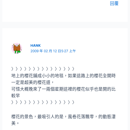
回覆
HANK
2009 年 02 月 12 日5:27 上午
〉〉〉〉〉〉〉〉〉〉〉〉〉〉〉
地上的櫻花鋪成小小的地毯，如果這路上的櫻花全開時
一定是超美的櫻花道，
可惜大概晚來了一兩個星期這裡的櫻花似乎也是開的比
較早
〉〉〉〉〉〉〉〉〉〉〉〉〉〉〉
櫻花的景色，最吸引人的是，風卷花落飄零，的動態淒
美。