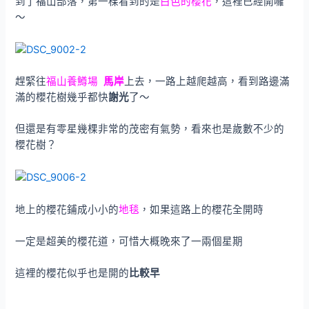
到了福山部落，第一棵看到的是
白色的櫻花
，這裡已經開囉
～
趕緊往
福山養鱒場
馬岸
上去，一路上越爬越高，看到路邊滿
滿的櫻花樹幾乎都快
謝光
了～
但還是有零星幾棵非常的茂密有氣勢，看來也是歲數不少的
櫻花樹？
地上的櫻花鋪成小小的
地毯
，如果這路上的櫻花全開時
一定是超美的櫻花道，可惜大概晚來了一兩個星期
這裡的櫻花似乎也是開的
比較早