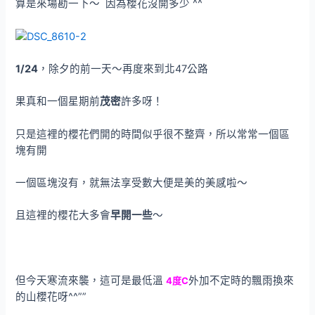
算是來場勘一下～ 因為櫻花沒開多少 ^^
1/24
，除夕的前一天～再度來到北47公路
果真和一個星期前
茂密
許多呀！
只是這裡的櫻花們開的時間似乎很不整齊，所以常常一個區
塊有開
一個區塊沒有，就無法享受數大便是美的美感啦～
且這裡的櫻花大多會
早開一些
～
但今天寒流來襲，這可是最低溫
外加不定時的飄雨換來
4度C
的山櫻花呀^^””