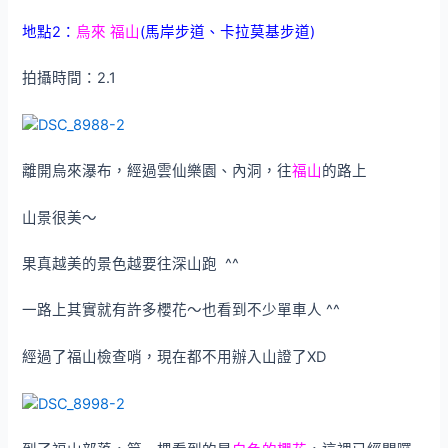
地點2：
烏來 福山
(馬岸步道、卡拉莫基步道)
拍攝時間：2.1
離開烏來瀑布，經過雲仙樂園、內洞，往
福山
的路上
山景很美～
果真越美的景色越要往深山跑 ^^
一路上其實就有許多櫻花～也看到不少單車人 ^^
經過了福山檢查哨，現在都不用辦入山證了XD