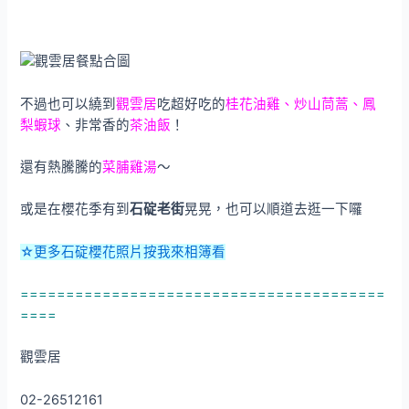
不過也可以繞到
觀雲居
吃超好吃的
桂花油雞、炒山茼蒿、鳳
梨蝦球
、非常香的
茶油飯
！
還有熱騰騰的
菜脯雞湯
～
或是在櫻花季有到
石碇老街
晃晃，也可以順道去逛一下囉
☆更多石碇櫻花照片按我來相簿看
========================================
====
觀雲居
02-26512161