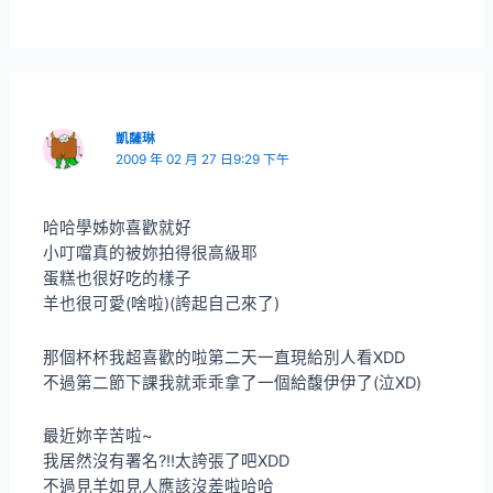
凱薩琳
2009 年 02 月 27 日9:29 下午
哈哈學姊妳喜歡就好
小叮噹真的被妳拍得很高級耶
蛋糕也很好吃的樣子
羊也很可愛(啥啦)(誇起自己來了)
那個杯杯我超喜歡的啦第二天一直現給別人看XDD
不過第二節下課我就乖乖拿了一個給馥伊伊了(泣XD)
最近妳辛苦啦~
我居然沒有署名?!!太誇張了吧XDD
不過見羊如見人應該沒差啦哈哈