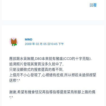
回覆
MIND
2009 年 02 月 05 日10:45 下午
應該跟水貨無關,D80本來就有豬瘟(CCD的十字亮點).
追溯照片發現其實買沒多久就中了,
只是沒顯微式的搜索還真的看不到,
上個月不小心發現了,心裡總有疙瘩,所以想趁未過保趕緊
送修^.^
謝謝,希望有機會恬兒再指導指導還是菜鳥新腳上路的偶
^.^