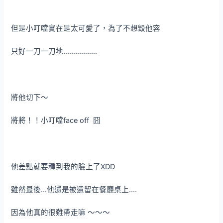
但是小叮噹實在是太可愛了，為了不想毀他容
只好一刀一刀地……………..
將他切下～
將將！！小叮噹face off 囧
他差點就要種到我的臉上了XDD
雖然最後…他還是被遺留在餐廳桌上….
因為他真的很難帶走嘛 ～～～