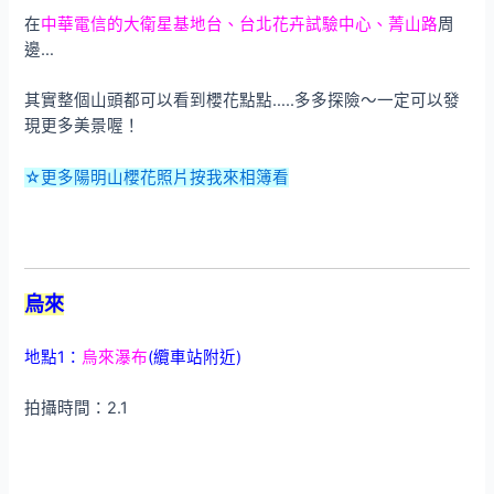
在
中華電信的大衛星基地台、台北花卉試驗中心、菁山路
周
邊…
其實整個山頭都可以看到櫻花點點…..多多探險～一定可以發
現更多美景喔！
☆更多陽明山櫻花照片按我來相簿看
烏來
地點1：
烏來瀑布
(纜車站附近)
拍攝時間：2.1