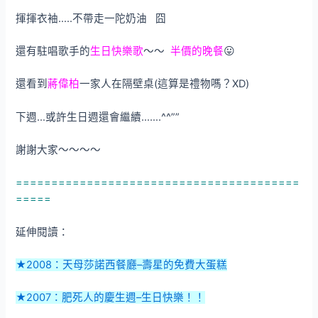
揮揮衣袖…..不帶走一陀奶油 囧
還有駐唱歌手的
生日快樂歌
～～
半價的晚餐
😛
還看到
蔣偉柏
一家人在隔壁桌(這算是禮物嗎？XD)
下週…或許生日週還會繼續…….^^””
謝謝大家～～～～
========================================
=====
延伸閱讀：
★2008：天母莎諾西餐廳–壽星的免費大蛋糕
★2007：肥死人的慶生週–生日快樂！！