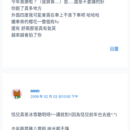
今年貴庚啦？（我算算….）恩…..還是不要講的好
你跑了真多地方
外面四度我可能會窩在車上不肯下車吧 哈哈哈
纜車旁的櫻花一整個有fu
還有 舒珮那張真有氣質
越來越會拍了你
回覆
MIND
2009 年 02 月 03 日10:00 下午
恬兒真是冰雪聰明呀!一講就對!(因為恬兒前年也去過^.^)
去年剛買豬八靈時,啥米都不懂,