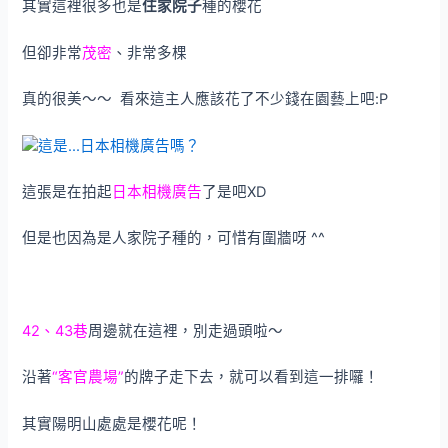
其實這裡很多也是
住家院子
種的櫻花
但卻非常
茂密
、非常多棵
真的很美～～ 看來這主人應該花了不少錢在園藝上吧:P
這張是在拍起
日本相機廣告
了是吧XD
但是也因為是人家院子種的，可惜有圍牆呀 ^^
42、43巷
周邊就在這裡，別走過頭啦～
沿著
“客官農場”
的牌子走下去，就可以看到這一排囉！
其實陽明山處處是櫻花呢！