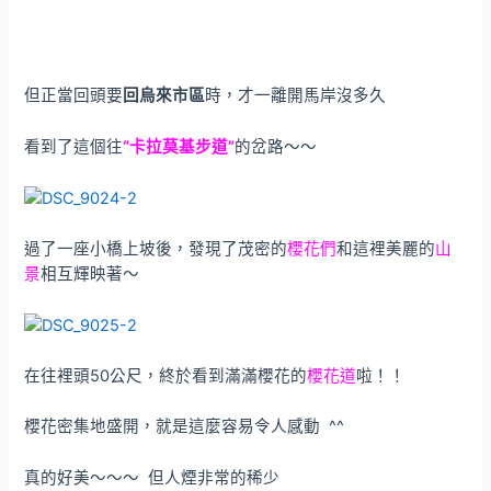
但正當回頭要
回烏來市區
時，才一離開馬岸沒多久
看到了這個往
“卡拉莫基步道”
的岔路～～
過了一座小橋上坡後，發現了茂密的
櫻花們
和這裡美麗的
山
景
相互輝映著～
在往裡頭50公尺，終於看到滿滿櫻花的
櫻花道
啦！！
櫻花密集地盛開，就是這麼容易令人感動 ^^
真的好美～～～ 但人煙非常的稀少