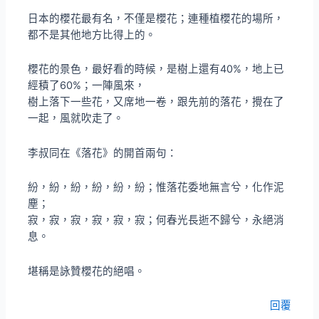
日本的櫻花最有名，不僅是櫻花；連種植櫻花的場所，
都不是其他地方比得上的。
櫻花的景色，最好看的時候，是樹上還有40%，地上已
經積了60%；一陣風來，
樹上落下一些花，又席地一卷，跟先前的落花，攪在了
一起，風就吹走了。
李叔同在《落花》的開首兩句：
紛，紛，紛，紛，紛，紛；惟落花委地無言兮，化作泥
塵；
寂，寂，寂，寂，寂，寂；何春光長逝不歸兮，永絕消
息。
堪稱是詠贊櫻花的絕唱。
回覆