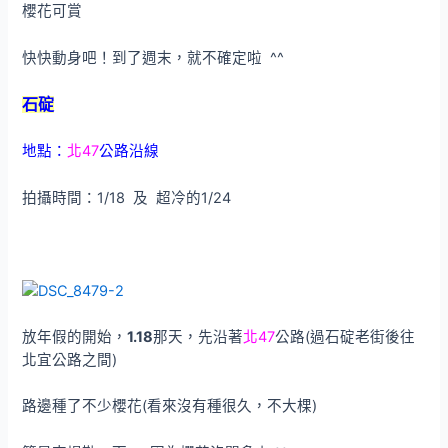
櫻花可賞
快快動身吧！到了週末，就不確定啦 ^^
石碇
地點：
北47
公路沿線
拍攝時間：1/18 及 超冷的1/24
放年假的開始，
1.18
那天，先沿著
北47
公路(過石碇老街後往
北宜公路之間)
路邊種了不少櫻花(看來沒有種很久，不大棵)