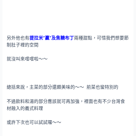
另外他也有
提拉米”贏”及焦糖布丁
兩種甜點，可惜我們想要節
制肚子裡的空間
就沒叫來嚐嚐啦～～
總括來說，主菜的部分還頗美味的～～ 前菜也蠻特別的
不過飲料和湯的部分應該就可再加強，裡面也有不少台灣食
材融入的義式料理
或許下次也可以試試囉～～