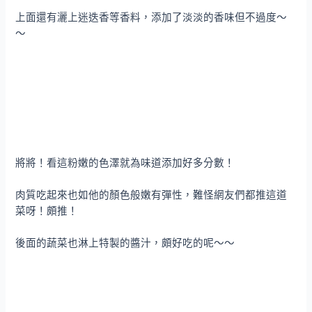
上面還有灑上迷迭香等香料，添加了淡淡的香味但不過度～
～
將將！看這粉嫩的色澤就為味道添加好多分數！
肉質吃起來也如他的顏色般嫩有彈性，難怪網友們都推這道
菜呀！頗推！
後面的蔬菜也淋上特製的醬汁，頗好吃的呢～～