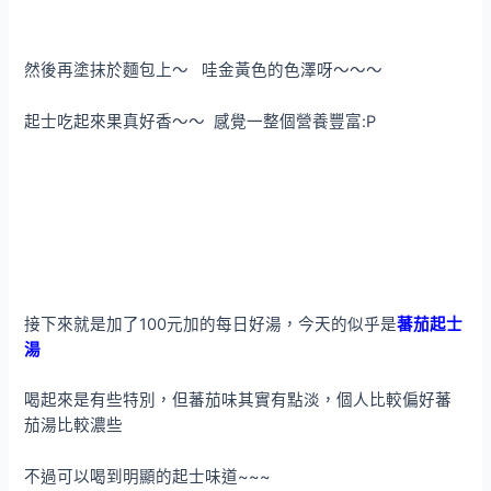
然後再塗抹於麵包上～ 哇金黃色的色澤呀～～～
起士吃起來果真好香～～ 感覺一整個營養豐富:P
接下來就是加了100元加的每日好湯，今天的似乎是
蕃茄起士
湯
喝起來是有些特別，但蕃茄味其實有點淡，個人比較偏好蕃
茄湯比較濃些
不過可以喝到明顯的起士味道~~~