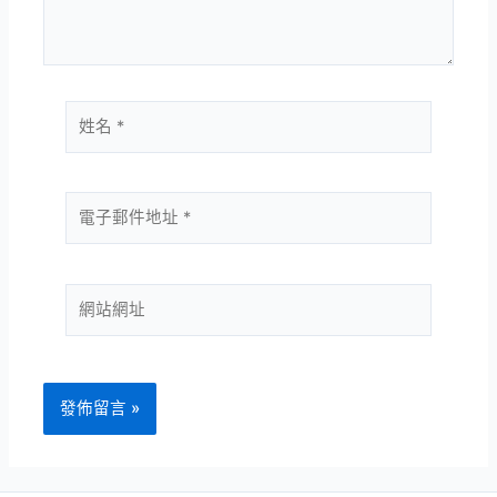
容...
姓
名
*
電
子
郵
件
網
地
站
址
網
*
址