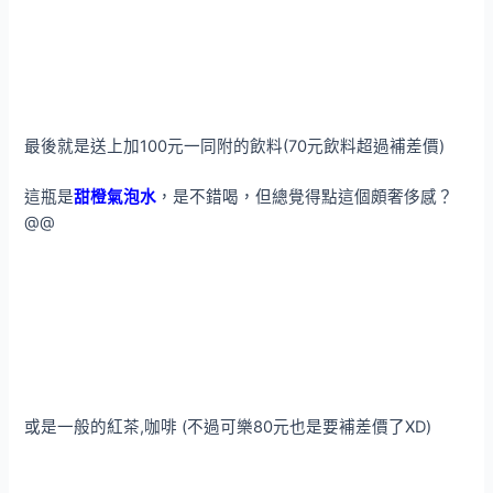
最後就是送上加100元一同附的飲料(70元飲料超過補差價)
這瓶是
甜橙氣泡水
，是不錯喝，但總覺得點這個頗奢侈感？
@@
或是一般的紅茶,咖啡 (不過可樂80元也是要補差價了XD)