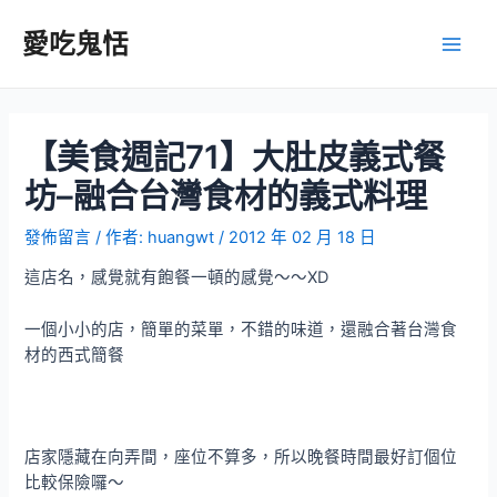
跳
至
愛吃鬼恬
Main
主
要
Men
內
容
【美食週記71】大肚皮義式餐
坊–融合台灣食材的義式料理
發佈留言
/ 作者:
huangwt
/
2012 年 02 月 18 日
這店名，感覺就有飽餐一頓的感覺～～XD
一個小小的店，簡單的菜單，不錯的味道，還融合著台灣食
材的西式簡餐
店家隱藏在向弄間，座位不算多，所以晚餐時間最好訂個位
比較保險囉～