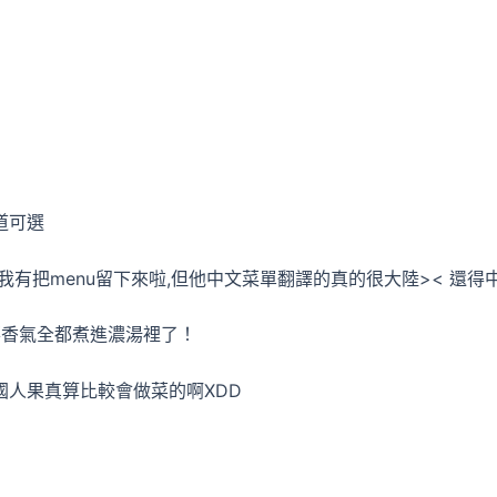
道可選
我有把menu留下來啦,但他中文菜單翻譯的真的很大陸>< 還得
香氣全都煮進濃湯裡了！
國人果真算比較會做菜的啊XDD