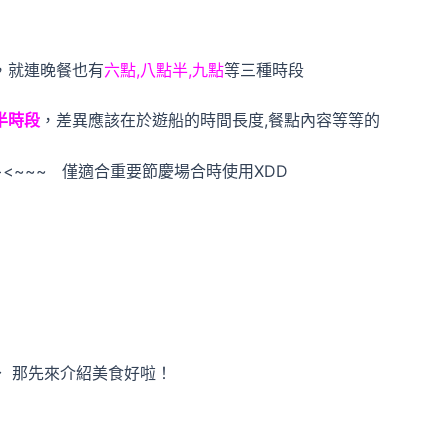
，就連晚餐也有
六點,八點半,九點
等三種時段
半時段
，差異應該在於遊船的時間長度,餐點內容等等的
<~~~ 僅適合重要節慶場合時使用XDD
～ 那先來介紹美食好啦！