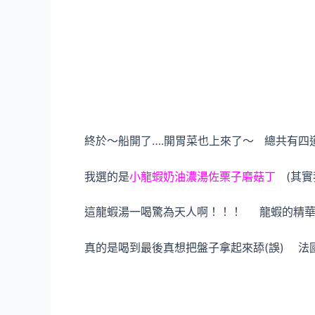
終於～船開了….開胃菜也上來了～ 總共有四
我選的是
小龍蝦奶油濃湯佐栗子磨菇丁
(其實
這龍蝦湯一喝驚為天人啊！！！ 龍蝦的精華
真的是喝到最後真想把盤子拿起來舔(誤) 法