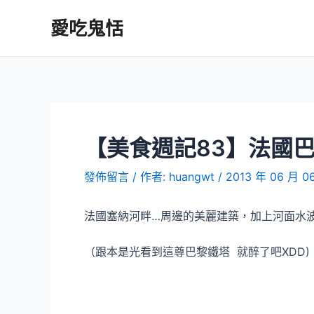
跳
愛吃鬼恬
至
主
要
內
容
【美食週記83】法國巴
發佈留言
/ 作者:
huangwt
/
2013 年 06 月 0
法國塞納河畔…周邊的美麗建築，加上河面水
（跟本是光看到這尊巴黎鐵塔 就醉了吧XDD)