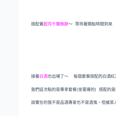
搭配著
起司千層酥餅
～ 等待著開船時間到來
接著
白酒
也出場了～ 每個套餐搭配的白酒紅酒
我們這次點的是專享套餐(坐窗邊的) 搭配的是
說實在的我不是品酒專家也不是酒鬼，但據某