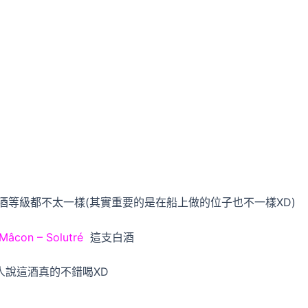
等級都不太一樣(其實重要的是在船上做的位子也不一樣XD)
Mâcon – Solutré
這支白酒
人說這酒真的不錯喝XD