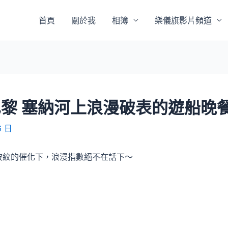
首頁
關於我
相簿
樂儀旗影片頻道
黎 塞納河上浪漫破表的遊船晚餐
6 日
波紋的催化下，浪漫指數絕不在話下～