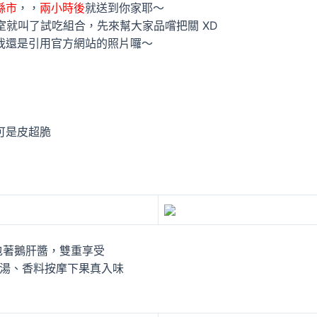
縣市
，，
兩小時後
就送到你家耶～
公室就叫了試吃組合，先來幫大家品嚐把關 XD
我還是引用官方網站的照片囉～
可是皮超脆
包著鵝肝醬，雙重享受
、高湯、香料按摩下果真入味