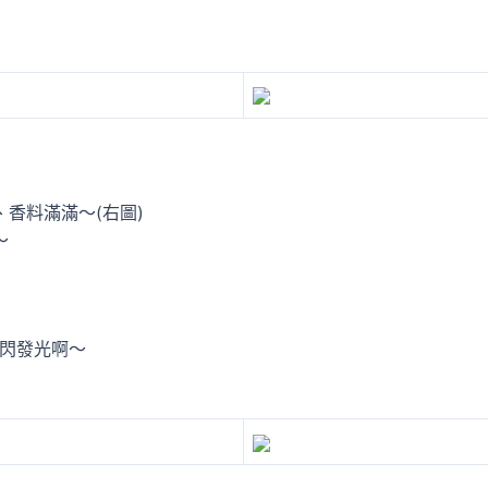
香料滿滿～(右圖)
～
閃閃發光啊～