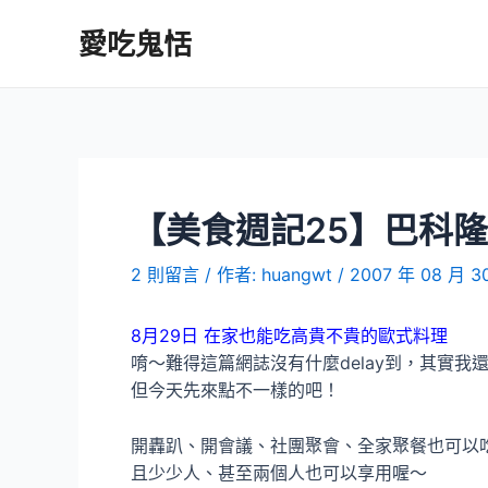
跳
愛吃鬼恬
至
主
要
內
容
【美食週記25】巴科
2 則留言
/ 作者:
huangwt
/
2007 年 08 月 3
8月29日 在家也能吃高貴不貴的歐式料理
唷～難得這篇網誌沒有什麼delay到，其實我
但今天先來點不一樣的吧！
開轟趴、開會議、社團聚會、全家聚餐也可以
且少少人、甚至兩個人也可以享用喔～