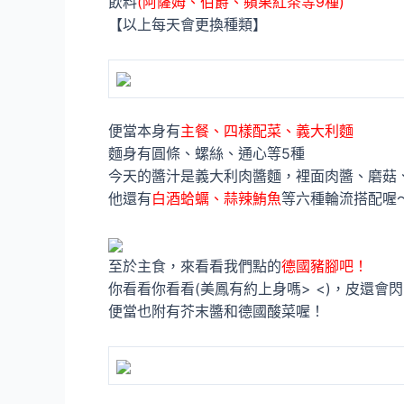
飲料
(阿薩姆、伯爵、蘋果紅茶等9種)
【以上每天會更換種類】
便當本身有
主餐、四樣配菜、義大利麵
麵身有圓條、螺絲、通心等5種
今天的醬汁是義大利肉醬麵，裡面肉醬、磨菇、
他還有
白酒蛤蠣、蒜辣鮪魚
等六種輪流搭配喔
至於主食，來看看我們點的
德國豬腳吧！
你看看你看看(美鳳有約上身嗎> <)，皮還會
便當也附有芥末醬和德國酸菜喔！