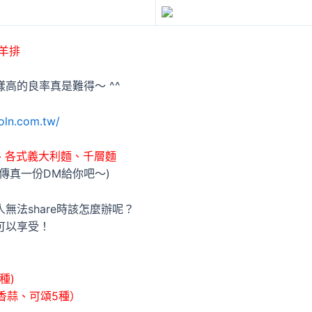
羊排
高的良率真是難得～ ^^
oln.com.tw/
、各式義大利麵、千層麵
傳真一份DM給你吧～)
法share時該怎麼辦呢？
可以享受！
種)
香蒜、可頌5種）