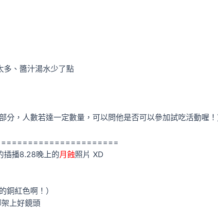
太多、醬汁湯水少了點
部分，人數若達一定數量，可以問他是否可以參加試吃活動喔！
=======================
插播8.28晚上的
月蝕
照片 XD
異的銅紅色啊！）
腳架上好鏡頭