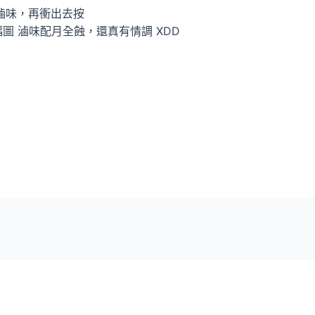
滷味，再衝出去按
幅圖 滷味配月全蝕，還真有情調 XDD