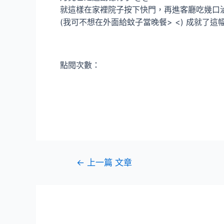
就這樣在家裡院子按下快門，再進客廳吃幾口
(我可不想在外面給蚊子當晚餐> <) 成就了這
點閱次數：
文
←
上一篇 文章
章
導
覽