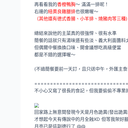
再看看我的
香橙鴨胸
～ 滿滿一排呢！
右邊的
紐奧良雞腿排
也很嫩喔～
（其他還有德式香腸、小羊排、燒豬肉等三種)
總結來說他的主菜真的很強悍、很有水準
簡餐的話就只有湯味道有些淡、義大利面醬料
但偶爾中餐換換口味、開會議想吃高級便當
都是不錯的選擇喔～
(不過簡餐要前一天訂，且只送中午，外匯主食
=============================
不小心又寫了很長的食記，但我要偷偷不專業的
回家路上無意間發現今天是月色詭異(發出詭
才想起今天有傳說中的月全蝕XD 但等我架好
月亮已是這副德行了 @@