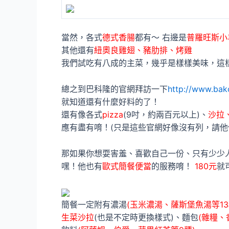
當然，各式
德式香腸
都有～ 右邊是
普羅旺斯小
其他還有
紐奧良雞翅、豬肋排、烤雞
我們試吃有八成的主菜，幾乎是樣樣美味，這樣
總之到巴科隆的官網拜訪一下
http://www.bak
就知道還有什麼好料的了！
還有像各式
pizza
(9吋，約兩百元以上)、
沙拉
應有盡有唷！(只是這些官網好像沒有列，請他
那如果你想耍害羞、喜歡自己一份、只有少少人無
嘿！他也有
歐式簡餐便當
的服務唷！
180元
就
簡餐一定附有濃湯
(玉米濃湯、薩斯堡魚湯等13
生菜沙拉
(也是不定時更換樣式)、麵包
(雜糧、