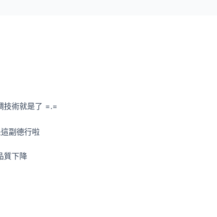
術就是了 =.=
是這副德行啦
品質下降