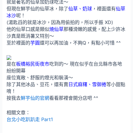
就是著名的仙草加奶球吃法～
但現在鮮芋仙的仙草冰，除了
仙草、奶球
，裡面還有
仙草
冰沙
呢！
(湯匙舀的就是冰沙，因為用偷拍的，所以手振 XD)
他的仙草口感是類似
燒仙草
那種滑嫩的感覺，配上少許冰
沙真是既消暑又特別～
至於裡面的
芋圓
還可以再加油，不夠Q，有點小可惜 ^^
是在
板橋裕民街夜市
吃到的～ 現在似乎在台北縣市各地
紛紛開幕
座位寬敞、舒服的燈光和裝潢～
除了其他冰品、豆花，還有賣
日式麻糬、雪御捲
等小甜點
唷！
按我去
鮮芋仙的官網
看看那裡會開分店吧 ^^
相關文章：
台北小吃趴趴走 Part1