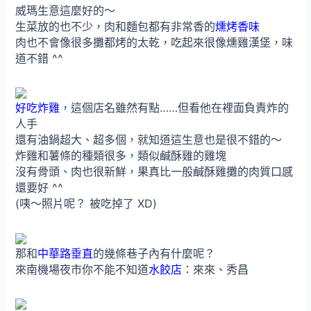
威瑪生意這麼好的～
生菜放的也不少，肉和麵包都有非常香的
燻烤香味
肉也不會像很多攤都烤的太乾，吃起來很像燻雞漢堡，味
道不錯 ^^
好吃炸雞
，這個店名雖然有點……但看他在裡面負責炸的
人手
還有油鍋超大、超多個，就知道這生意也是很不錯的～
炸雞和薯條的種類很多，類似鹹酥雞的雞塊
沒有骨頭、肉也很新鮮，果真比一般鹹酥雞攤的肉質口感
還要好 ^^
(咦～照片呢？ 被吃掉了 XD)
那和
中華路垂直
的幾條巷子內有什麼呢？
來南機場夜市你不能不知道
水餃店
：來來、秀昌