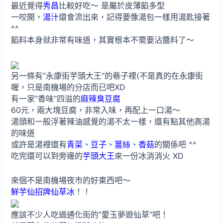
最近覺得
秀昌
比較好吃～ 是屬於皮薄餡多型
一咬開，
湯汁
還會流出來，記得要像湯包一樣用湯匙接著
^^
餡料本身就非常有味道，其實根本不需要沾醬料了～
另一條有”永康街芋頭大王”的巷子裡(不是真的在永康街
喔，只是南機場的分店而已吧XD
有一家”香味”四溢的
麻辣臭豆腐
60元，兩大塊豆腐，非常入味，再配上一口湯～
湯頭和一般浮著辣油感覺的湯不太一樣，還有點其他高湯
的味道
或許是湯裡還有
青菜、豆子、薑絲、香菇
的關係吧 ^^
吃完還可以到旁邊的
芋頭大王
來一份冰消消火 XD
來個不是南機場夜市的好東西吧～
鮮芋仙招牌仙草冰
！！
應該不少人吃過通化街的”愛玉夢遊仙草”吧！