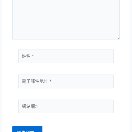
裡
輸
入
內
容...
姓
名
*
電
子
郵
件
網
地
站
址
網
*
址