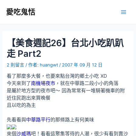
跳
至
愛吃鬼恬
Main
主
要
Men
內
容
【美食週記26】台北小吃趴趴
走 Part2
2 則留言
/ 作者:
huangwt
/
2007 年 09 月 12 日
看了那麼多大餐，也要來點台灣的鄉土小吃 XD
今天來到了
南機場夜市
，就在中華路二段小小的角落
是屬於地方型的夜市吧～ 因為常常有一堆騎著機車的附
近住民跑出來買晚餐
且以吃的為主
先看看與
中華路平行
的那條路上有何美味
來個
沙威瑪
吧！看看這聚集等待的人潮，很少有看到賣沙