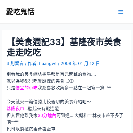
跳
至
愛吃鬼恬
Main
主
要
Men
內
容
【美食週記33】基隆夜市美食
走走吃吃
3 則留言
/ 作者:
huangwt
/
2008 年 01 月 12 日
別看我的美食網誌幾乎都是百元起跳的食物….
就以為我都只吃餐廳裡的美食…XD
只是
便宜的小吃
我總喜歡收集多一點在一起寫一篇 ^^
今天就來一篇價錢比較親切的美食介紹吧～
基隆夜市
…聽起來有點遙遠
但其實他離我家
30分鐘內
可到達….大概和士林夜市差不多了
吧^^""
也可以選擇搭乘台鐵電車