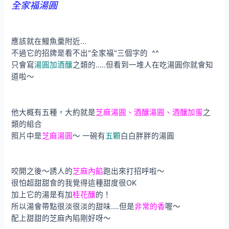
全家福湯圓
應該就在鰻魚羹附近…
不過它的招牌是看不出"全家福"三個字的 ^^
只會寫
湯圓加酒釀
之類的…..但看到一堆人在吃湯圓你就會知
道啦～
他大概有五種，大約就是
芝麻湯圓、酒釀湯圓、酒釀加蛋
之
類的組合
照片中是
芝麻湯圓
～ 一碗有
五顆
白白胖胖的湯圓
咬開之後～誘人的
芝麻內餡
跑出來打招呼啦～
很怕超甜甜食的我覺得這種甜度很OK
加上它的湯是有加
桂花釀
的！
所以湯會帶點很淡很淡的甜味….但是
非常的香
喔～
配上甜甜的芝麻內陷剛好呀～