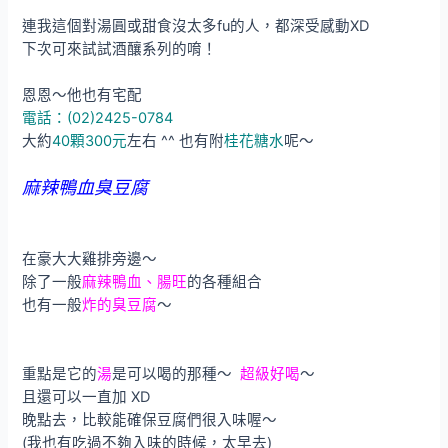
連我這個對湯圓或甜食沒太多fu的人，都深受感動XD
下次可來試試酒釀系列的唷！
恩恩～他也有宅配
電話：(02)2425-0784
大約
40顆300元
左右 ^^ 也有附
桂花糖水
呢～
麻辣鴨血臭豆腐
在豪大大雞排旁邊～
除了一般
麻辣鴨血、腸旺
的各種組合
也有一般
炸的臭豆腐
～
重點是它的
湯
是可以喝的那種～
超級好喝
～
且還可以一直加 XD
晚點去，比較能確保豆腐們很入味喔～
(我也有吃過不夠入味的時候，太早去)