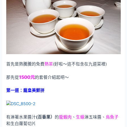
首先是熱騰騰的免費
熱茶
(好啦～這不包含在九道菜裡)
1500元
那先從
的套餐介紹起吧～
第一道：龍皇美鮮拼
有淋著水果醬汁
(百香果）
的
龍蝦肉
、
生蠔
淋五味醬、
烏魚子
和生白蘿蔔切片