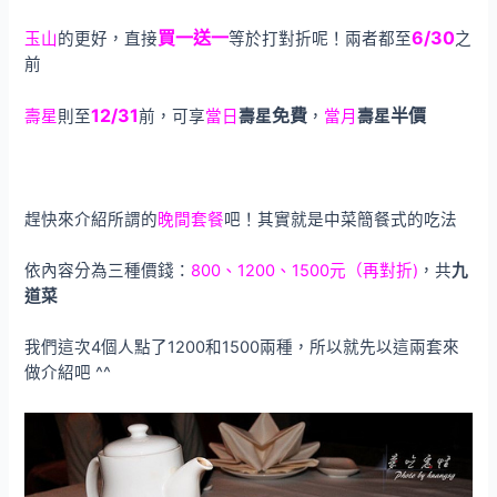
買一送一
6/30
玉山
的更好，直接
等於打對折呢！兩者都至
之
前
12/31
免費
半價
壽星
則至
前，可享
當日
壽星
，
當月
壽星
趕快來介紹所謂的
晚間套餐
吧！其實就是中菜簡餐式的吃法
依內容分為三種價錢：
800、1200、1500元（再對折)
，共
九
道菜
我們這次4個人點了1200和1500兩種，所以就先以這兩套來
做介紹吧 ^^