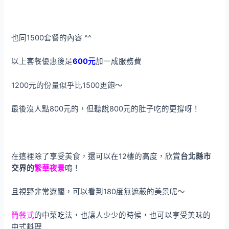
也同1500套餐的內容 ^^
以上套餐優惠後是
600元
加一成服務費
1200元的份量似乎比1500更飽～
最後沒人點800元的，但聽說800元的肚子吃的更撐呀！
在這裡除了享受美食，還可以在12樓的高度，欣賞
台北縣市
交界的
繁華夜景
唷！
且視野非常遼闊，可以看到180度無遮蔽的美景呢～
簡餐式
的中菜吃法，也讓人少少的時候，也可以享受美味的
中式料理