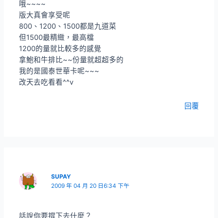
哦~~~~
版大真會享受呢
800、1200、1500都是九道菜
但1500最精緻，最高檔
1200的量就比較多的感覺
拿鮑和牛排比~~份量就超超多的
我的是國泰世華卡呢~~~
改天去吃看看^^v
回覆
SUPAY
2009 年 04 月 20 日6:34 下午
話說你要撐下去什麼？