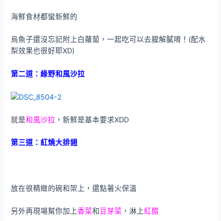
海鮮食材都蠻新鮮的
烏魚子還沒忘記附上白蘿蔔，一起吃可以去腥解膩唷！(配水
梨效果也很好耶XD)
第二道：綠野和風沙拉
就是
和風沙拉
，新鮮是基本要求XDD
第三道：紅燒大排翅
放在很精緻的碗和架上，還點著火保溫
另外再現場幫你加上
香菜
和
豆芽菜
，淋上
紅醋