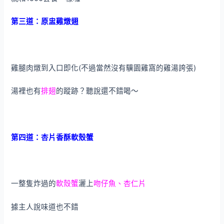
第三道：原盅雞燉翅
雞腿肉燉到入口即化(不過當然沒有驥園雞窩的雞湯誇張)
湯裡也有
排翅
的蹤跡？聽說還不錯喝～
第四道：杏片香酥軟殼蟹
一整隻炸過的
軟殼蟹
灑上
吻仔魚、杏仁片
據主人說味道也不錯