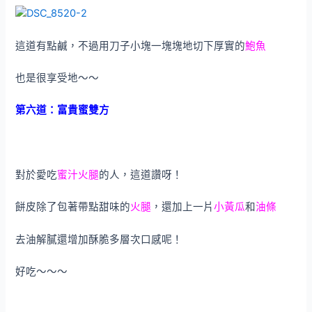
這道有點鹹，不過用刀子小塊一塊塊地切下厚實的
鮑魚
也是很享受地～～
第六道：富貴蜜雙方
對於愛吃
蜜汁火腿
的人，這道讚呀！
餅皮除了包著帶點甜味的
火腿
，還加上一片
小黃瓜
和
油條
去油解膩還增加酥脆多層次口感呢！
好吃～～～