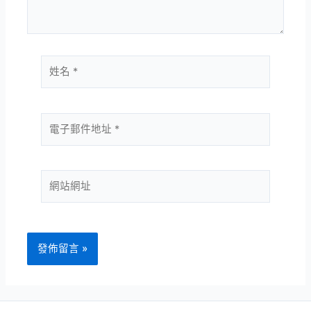
容...
姓
名
*
電
子
郵
件
網
地
站
址
網
*
址