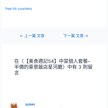
free hit counters
文
←
上一篇 文章
下一篇 文章
→
章
導
覽
在〈【美食週記54】中菜個人套餐–
半價的豪景飯店星河廳〉中有 3 則留
言
SUPAY