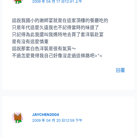
2009 年 04 月 17 日12:41 上午
話說我國小的謝師宴就是在這家頂樓的餐廳吃的
只是年代這麼久遠我也不記得當時的味道了
只記得為此我還叫我媽特地去買了套洋裝赴宴
是有沒有這麼慎重
話說那套白色洋裝是很有氣質～
不過怎麼覺得我自己好像沒走過這條路吧>"<
回覆
JAYCHEN2004
2009 年 04 月 20 日12:59 下午