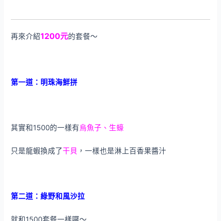
1200元
再來介紹
的套餐～
第一道：明珠海鮮拼
其實和1500的一樣有
烏魚子、生蠔
只是龍蝦換成了
干貝
，一樣也是淋上百香果醬汁
第二道：綠野和風沙拉
就和1500套餐一樣囉～