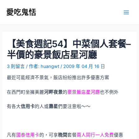
跳
至
愛吃鬼恬
Main
主
要
Men
內
容
【美食週記54】中菜個人套餐–
半價的豪景飯店星河廳
3 則留言
/ 作者:
huangwt
/
2009 年 04 月 16 日
最近可能經濟不景氣，飯店紛紛推出許多優惠方案
在西門町坐擁美麗
河畔夜景
的
豪景飯店星河廳
也不例外
有各大
信用卡
的人或
壽星
們要注意啦～～
凡有
國泰信用卡
的，可享
晚間
套餐
兩人同行一人免費
優惠