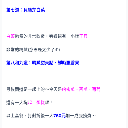
第七道：貝絲芽白菜
白菜
燉煮的非常軟嫩，旁邊還有一小塊
干貝
非常的精緻(意思是太少了:P)
第八和九道：精緻甜美點、鮮時飄香果
最後兩道是一起上的～今天是
哈密瓜、西瓜、葡萄
還有一大塊
起士蛋糕
呢！
以上套餐，打對折後一人
750元
加一成服務費～