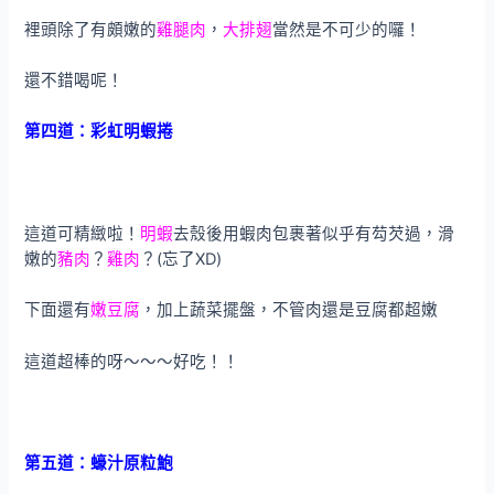
裡頭除了有頗嫩的
雞腿肉
，
大排翅
當然是不可少的囉！
還不錯喝呢！
第四道：彩虹明蝦捲
這道可精緻啦！
明蝦
去殼後用蝦肉包裹著似乎有芶芡過，滑
嫩的
豬肉
？
雞肉
？(忘了XD)
下面還有
嫩豆腐
，加上蔬菜擺盤，不管肉還是豆腐都超嫩
這道超棒的呀～～～好吃！！
第五道：蠔汁原粒鮑