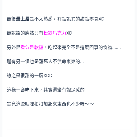
最後
最上層
是不太熟悉，有點詭異的甜點零食XD
最認識的應該只有
松露巧克力
XD
另外是
看似是軟糖
，吃起來完全不是這麼回事的食物…….
還有另一個也是甜死人不償命東東的…
總之是很甜的一層XDD
這樣一套吃下來，其實還蠻有飽足感的
畢竟這些哩哩扣扣加起來東西也不少呀～～