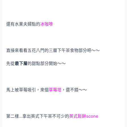
還有水果夫婦點的
冰咖啡
直接來看看五花八門的三層下午茶食物部分吧～～
先從
最下層
的甜點部分開始～～
馬上被草莓吸引，來個
草莓塔
，還不錯～～
第二樣…拿出英式下午茶不可少的
英式鬆餅scone