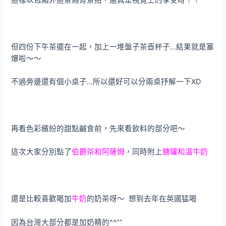
這樣以包廂外造景為背景拍，還真是視覺上的享受呀！！
但四份下午茶擺在一起，加上一堆盤子茶壺杯子…結果就是塞
爆啦～～
不過旁邊還有個小桌子…所以還好可以分兩桌抒解一下XD
再看色彩繽紛的甜點鹹食前，先來看飲料的部分吧～
這次大家分別點了
伯爵茶和阿薩姆
，同時附上
糖罐和溫牛奶
還是比較喜歡喝加
牛奶
的奶茶呀～ 想到去年在英國猛喝
因為台灣大部分都是加奶精的^^””