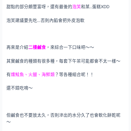
甜點的部分頗豐富呀，還有最後的
泡芙
和某..蛋糕XDD
泡芙建議要先吃…否則內餡會把外皮泡軟
再來是介紹
二樓鹹食
，來綜合一下口味吧～～
其實鹹食的種類有很多種，每套下午茶可能都會不太一樣～
有
燻鮭魚、火腿、海鮮類
？等各種組合呢！！
還不錯吃唷～
但鹹食也不要放太久，否則滲出的水分久了也會軟化餅乾呢
～