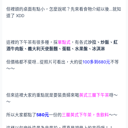
但裡頭的桌面有點小，怎麼說呢？先來看食物介紹以後…就知
道了 XDD
這裡的下午茶有很多種，採
單點式
，有各式
沙拉、炒飯、紅
酒牛肉飯、義大利天使髮麵、蛋糕、水果盤、冰淇淋
但價格都不斐呀…從照片可看出，大約從
100多到680元
不等
～～
但來這裡大家的重點就是要裝貴婦來喝
英式三層下午茶
呀～
～
所以大家都點了
580元
一份的
三層英式下午茶，含飲料
～～