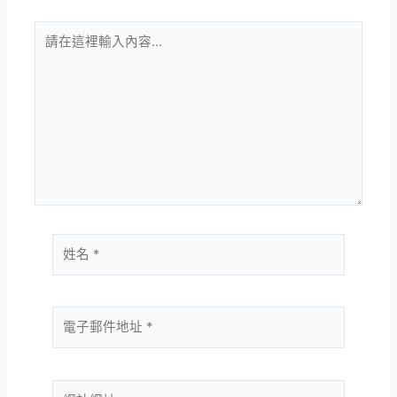
請
在
這
裡
輸
入
內
容...
姓
名
*
電
子
郵
件
網