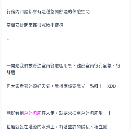
行館內四處都會有這種悠閒舒適的休憩空間
空間安排起來都很寬敞不擁擠
+
一開始我們被帶進室內餐廳區用餐，雖然室內很有氣氛、很
舒適
但大家看著外頭好天氣，覺得應該要陽光一點呀！！XDD
剛好看到
戶外包廂
客人走，就要求換至戶外包廂啦！！
包廂就設在淺淺的水池上，有著些許的隱私、獨立感