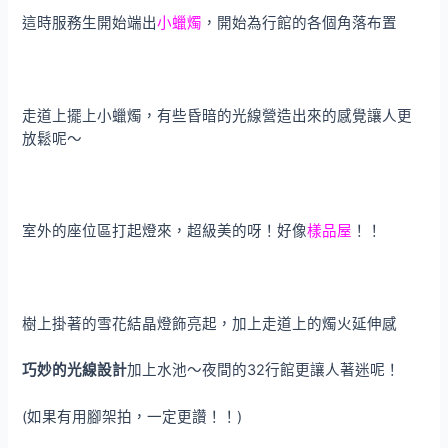
這時服務生開始端出
小蠟燭
，開始為行館的各個角落布置
走道上擺上小蠟燭，有些昏暗的光線營造出來的感覺讓人更
放鬆呢～
室外的座位區打起燈來，超級美的呀！好像
樣品屋
！！
樹上掛著的雪花結晶燈飾亮起，加上走道上的燭火延伸感
巧妙的光線設計
加上水池～夜間的32行館更讓人著迷呢！
(如果有用腳架拍，一定更讚！！)