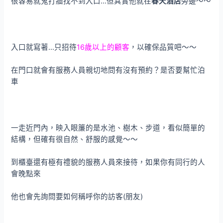
很容易就鬼打牆找不到入口…但其實他就在
春天酒店
旁邊～～
入口就寫著…只招待
16歲以上的顧客
，以確保品質吧～～
在門口就會有服務人員親切地問有沒有預約？是否要幫忙泊
車
一走近門內，映入眼簾的是水池、樹木、步道，看似簡單的
結構，但確有很自然、舒服的感覺～～
到櫃臺還有極有禮貌的服務人員來接待，如果你有同行的人
會晚點來
他也會先詢問要如何稱呼你的訪客(朋友)