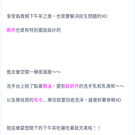
享受偽貴婦下午茶之旅，也是要解決民生問題的XD
廁所
也是有特別擺設設計的
進去後空間一樣很寬敞～～
洗手台上除了點著
精油
，還有
歐舒丹
的洗手乳和乳液呢～～
以及擦拭用的
毛巾
….擦完就要回收洗淨，感覺好奢侈啊XD
就這樣耍悠閒下的下午茶吃著吃著就天黑啦！！