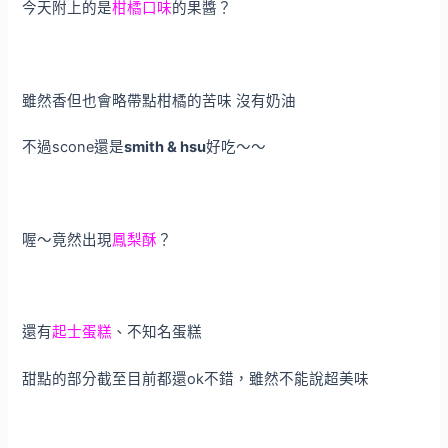
今天附上的是
柑橘口味
的果醬？
雖然香但也會略帶點柑橘的苦味 沒有奶油
不過scone還是
smith & hsu
好吃～～
喔～竟然出現
鳳梨酥
？
還有
起士蛋糕
、不知名蛋糕
甜點的部分截至目前都還ok不錯，雖然不能說超美味