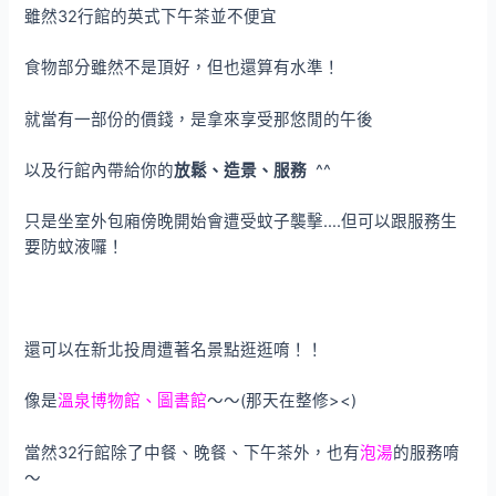
雖然32行館的英式下午茶並不便宜
食物部分雖然不是頂好，但也還算有水準！
就當有一部份的價錢，是拿來享受那悠閒的午後
以及行館內帶給你的
放鬆、造景、服務
^^
只是坐室外包廂傍晚開始會遭受蚊子襲擊….但可以跟服務生
要防蚊液囉！
還可以在新北投周遭著名景點逛逛唷！！
像是
溫泉博物館、圖書館
～～(那天在整修><)
當然32行館除了中餐、晚餐、下午茶外，也有
泡湯
的服務唷
～