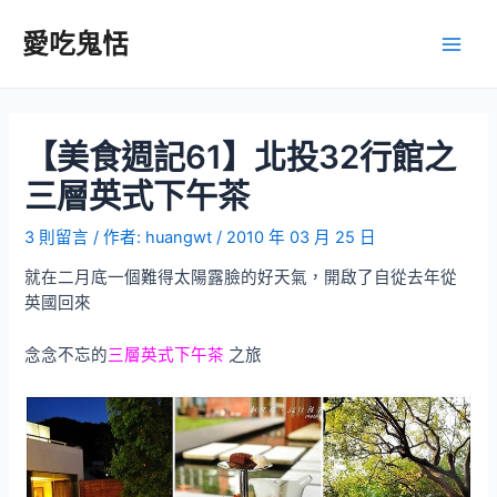
跳
至
愛吃鬼恬
Main
主
要
Men
內
容
【美食週記61】北投32行館之
三層英式下午茶
3 則留言
/ 作者:
huangwt
/
2010 年 03 月 25 日
就在二月底一個難得太陽露臉的好天氣，開啟了自從去年從
英國回來
念念不忘的
三層英式下午茶
之旅