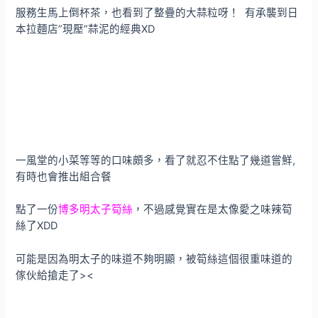
服務生馬上倒杯茶，也看到了整疊的大蒜粒呀！ 有承襲到日
本拉麵店”現壓”蒜泥的經典XD
一風堂的小菜等等的口味頗多，看了就忍不住點了幾道嘗鮮,
有時也會推出組合餐
點了一份
博多明太子筍絲
，不過感覺實在是太像愛之味辣筍
絲了XDD
可能是因為明太子的味道不夠明顯，被筍絲這個很重味道的
傢伙給搶走了><