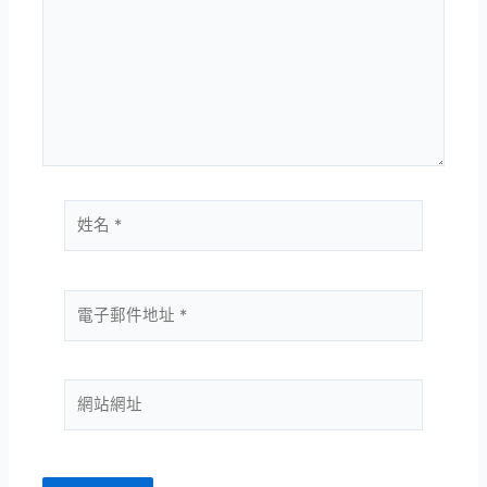
這
裡
輸
入
內
容...
姓
名
*
電
子
郵
件
網
地
站
址
網
*
址