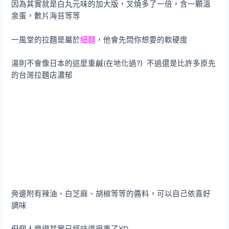
因為其實就是白丸元味的加大版，叉燒多了一倍，含一顆溫
泉蛋，數片海苔等等
一風堂的拉麵是屬於
細麵
，他會先問你想要的軟硬度
湯則不會像日本的這麼重鹹(在地化過?) 不過還是比許多原先
的台灣拉麵店濃郁
旁邊附有辣油、白芝麻、胡椒等等的醬料，可以自己依喜好
調味
但個人覺得其實已經味道很重了XD