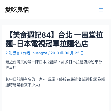
跳
至
愛吃鬼恬
Main
主
要
Men
內
容
【美食週記84】台北 一風堂拉
麵–日本電視冠軍拉麵名店
2 則留言
/ 作者:
huangwt
/
2013 年 06 月 22 日
最近台灣真的是一陣日本拉麵熱，許多日本拉麵店紛紛來台
灣展店
其中日前頗有名的一家–一風堂，終於在最近嚐試到啦(因為經
過時總是看來不少人)