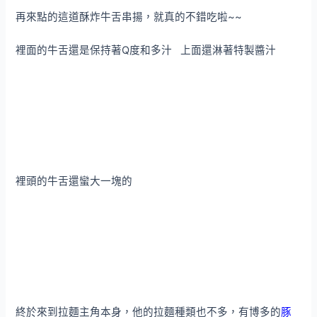
再來點的這道酥炸牛舌串揚，就真的不錯吃啦~~
裡面的牛舌還是保持著Q度和多汁 上面還淋著特製醬汁
裡頭的牛舌還蠻大一塊的
終於來到拉麵主角本身，他的拉麵種類也不多，有博多的
豚