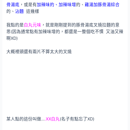
骨湯底
，或是有
加辣味的、加辣味增
的、
雞湯加豚骨湯綜合
的、
沾麵
這幾樣
我點的是
白丸元味
，就是剛剛提到的豚骨湯底叉燒拉麵的意
思(因為通常點有加辣味增的，都還是一整個吃不慣 又油又辣
啊XD)
大概裡頭還有兩片不算太大的叉燒
某人點的這份叫做…
.XX白丸
(名子有點忘了XD)