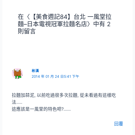
覽
在〈【美食週記84】台北 一風堂拉
麵–日本電視冠軍拉麵名店〉中有 2
則留言
彬漢
2014 年 01 月 24 日5:41 下午
拉麵加蒜泥, 以前吃過很多次拉麵, 從未看過有這樣吃
法…..
這應該是一風堂的特色吧?……
回覆