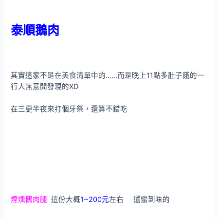
泰順鵝肉
其實這家不是在美食清單中的……而是晚上11點多肚子餓的一
行人無意間發現的XD
在三更半夜來打個牙祭，還算不錯吃
煙燻鵝肉腿
這份大概
1~200元
左右 還蠻到味的