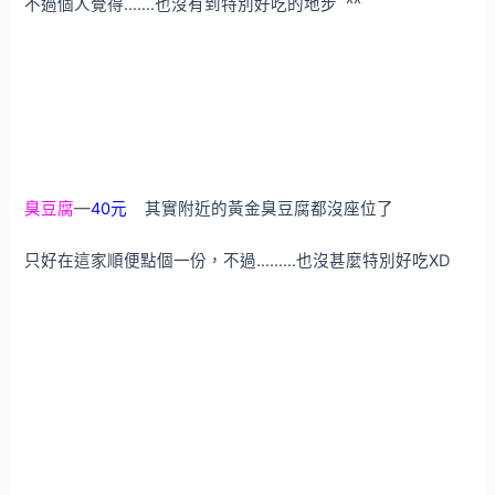
不過個人覺得…….也沒有到特別好吃的地步 ^^
臭豆腐
—
40元
其實附近的黃金臭豆腐都沒座位了
只好在這家順便點個一份，不過………也沒甚麼特別好吃XD