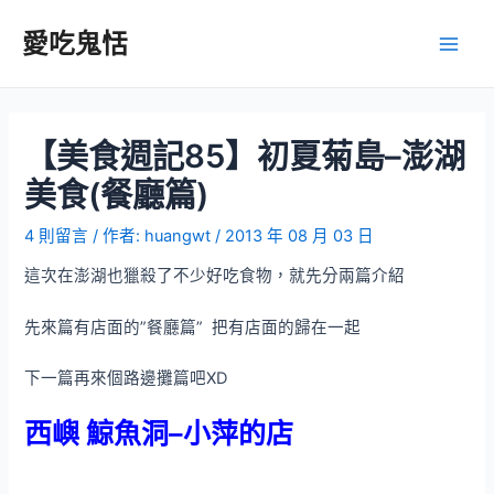
跳
至
愛吃鬼恬
Main
主
要
Men
內
容
【美食週記85】初夏菊島–澎湖
美食(餐廳篇)
4 則留言
/ 作者:
huangwt
/
2013 年 08 月 03 日
這次在澎湖也獵殺了不少好吃食物，就先分兩篇介紹
先來篇有店面的”餐廳篇” 把有店面的歸在一起
下一篇再來個路邊攤篇吧XD
西嶼 鯨魚洞–小萍的店