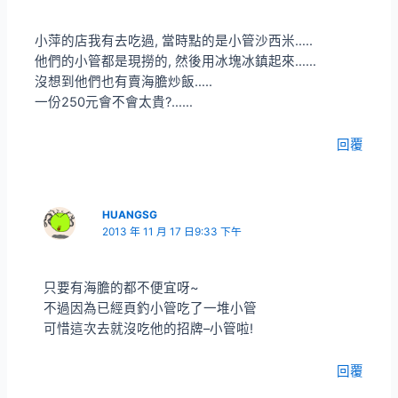
小萍的店我有去吃過, 當時點的是小管沙西米…..
他們的小管都是現撈的, 然後用冰塊冰鎮起來……
沒想到他們也有賣海膽炒飯…..
一份250元會不會太貴?……
回覆
HUANGSG
2013 年 11 月 17 日9:33 下午
只要有海膽的都不便宜呀~
不過因為已經頁釣小管吃了一堆小管
可惜這次去就沒吃他的招牌–小管啦!
回覆