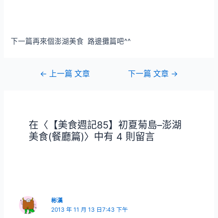
下一篇再來個澎湖美食 路邊攤篇吧^^
文
←
上一篇 文章
下一篇 文章
→
章
導
覽
在〈【美食週記85】初夏菊島–澎湖
美食(餐廳篇)〉中有 4 則留言
彬漢
2013 年 11 月 13 日7:43 下午