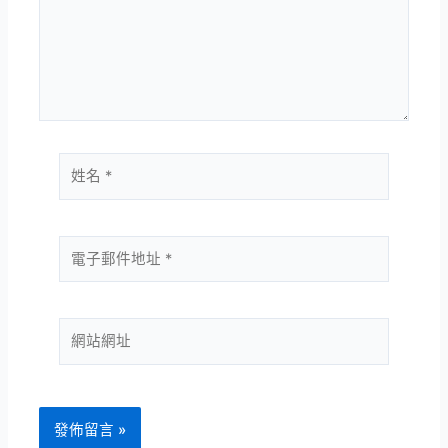
輸
入
內
容...
姓
名
*
電
子
郵
件
網
地
站
址
網
*
址