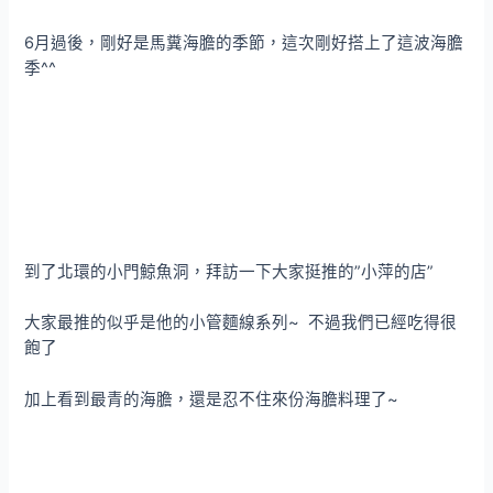
6月過後，剛好是馬糞海膽的季節，這次剛好搭上了這波海膽
季^^
到了北環的小門鯨魚洞，拜訪一下大家挺推的”小萍的店”
大家最推的似乎是他的小管麵線系列~ 不過我們已經吃得很
飽了
加上看到最青的海膽，還是忍不住來份海膽料理了~