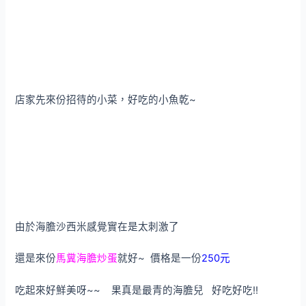
店家先來份招待的小菜，好吃的小魚乾~
由於海膽沙西米感覺實在是太刺激了
還是來份
馬糞海膽炒蛋
就好~ 價格是一份
250元
吃起來好鮮美呀~~ 果真是最青的海膽兒 好吃好吃!!