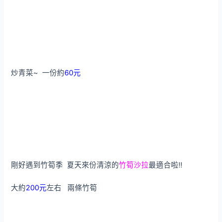
炒青菜~ 一份約
60元
剛好遇到竹筍季 夏天來份清涼的
竹筍沙拉
最適合啦!!
大約
200元
左右 兩條竹筍