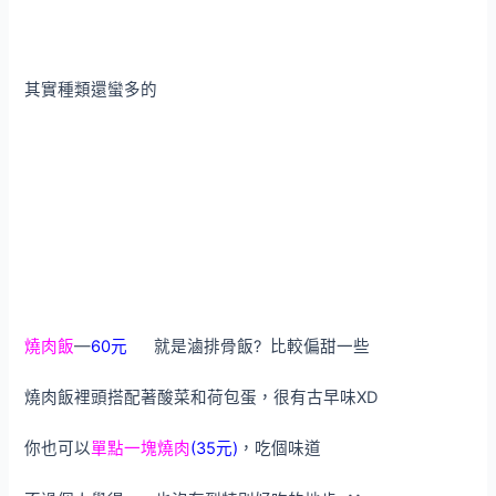
其實種類還蠻多的
燒肉飯
—
60元
就是滷排骨飯? 比較偏甜一些
燒肉飯裡頭搭配著酸菜和荷包蛋，很有古早味XD
你也可以
單點一塊燒肉
(35元)
，吃個味道