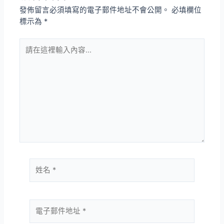
發佈留言必須填寫的電子郵件地址不會公開。
必填欄位
標示為
*
請
在
這
裡
輸
入
內
容...
姓
名
*
電
子