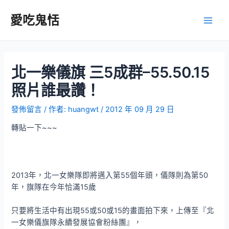
跳
至
愛吃鬼恬
Main
主
要
Men
內
容
北一樂儀旗 三5成群–55.50.15
照片誰最讚！
發佈留言
/ 作者:
huangwt
/
2012 年 09 月 29 日
轉貼一下~~~
2013年，北一女樂隊即將邁入第55個年頭，儀隊則為第50
年，旗隊在今年恰滿15歲
只要將生活中有出現55或50或15的畫面拍下來，上傳至『北
一女樂儀旗隊永續發展協會粉絲團』，