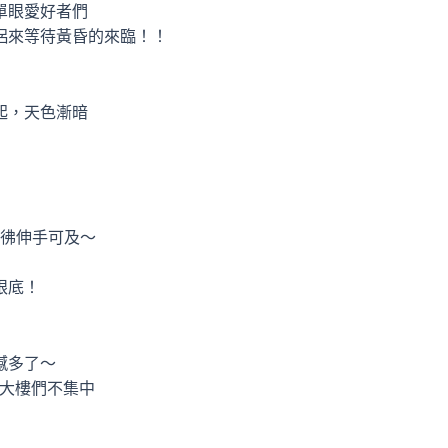
單眼愛好者們
侶來等待黃昏的來臨！！
起，天色漸暗
彿伸手可及～
眼底！
撼多了～
的大樓們不集中