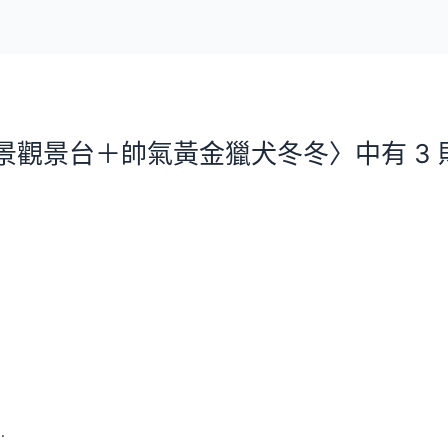
景觀景台＋帥氣黃金獵犬冬冬〉中有 3 
…