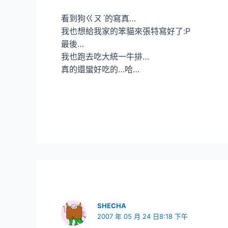
看到狗ㄍㄡˊ的寫真…
我也想給我家的笨貓來張特寫好了:P
最後…
我也跑去吃大統一牛排…
真的還蠻好吃的…哈…
SHECHA
2007 年 05 月 24 日8:18 下午