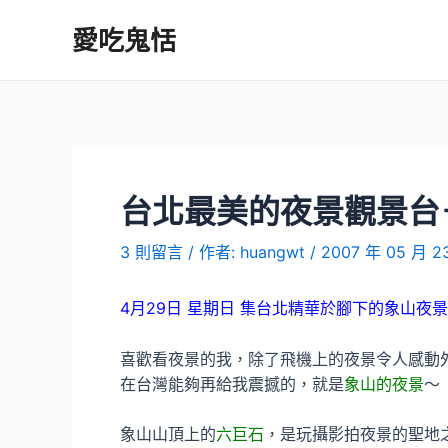
跳
愛吃鬼恬
至
主
要
內
容
台北最美的夜景觀景台
3 則留言
/ 作者:
huangwt
/
2007 年 05 月 2
4月29日 星期日 集台北精華於腳下的象山夜景
喜歡看夜景的我，除了飛機上的夜景令人感動
在台灣能夠再給我震撼的，就是
象山的夜景
～
象山山頂上的
六巨石
，是玩攝影拍夜景的聖地