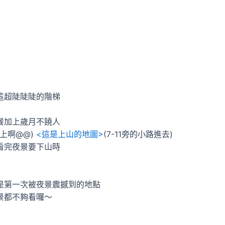
這超陡陡陡的階梯
餐加上歲月不饒人
身上啊@@)
<這是上山的地圖>
(7-11旁的小路進去)
看完夜景要下山時
是第一次被夜景震撼到的地點
景都不夠看囉～