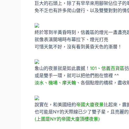
巨大的石頭上，除了有早早來用腳架佔位子的
免不乏也有許多爬山健行、以及雙雙對對的情
終於等到半黃昏時刻，信義區的燈光一盞盞亮
就像表演開場時布幕拉下、燈光打亮
可惜天氣不好，沒有看到黃昏天色的漸層！
象山的夜景就是如此震撼！
101、信義百貨區
彷
或是雙手一環，就可以把他們抱在懷裡 ^^
淡水、機場、摩天輪
、各個點燈的橋樑，盡收
說實在，和美國紐約
帝國大廈夜景
比起來，震
也可能是NY的天際線已少了雙子星，且亮麗
(上圖是NY的帝國大廈頂樓夜景)