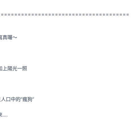
=======================================
寫真囉～
加上陽光一照
人口中的”瘋狗”
….