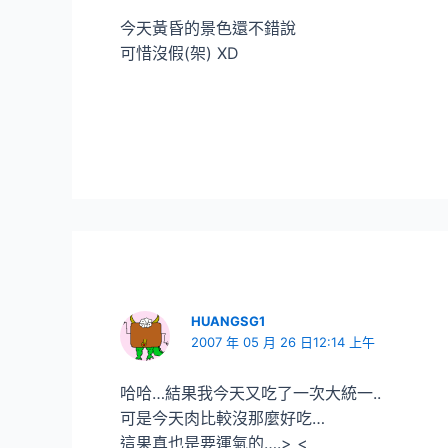
今天黃昏的景色還不錯說
可惜沒假(架) XD
HUANGSG1
2007 年 05 月 26 日12:14 上午
哈哈…結果我今天又吃了一次大統一..
可是今天肉比較沒那麼好吃…
這果真也是要運氣的….> <