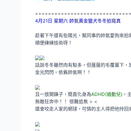
=============================
4月21日 星期六 帥氣黃金獵犬冬冬拍寫真
趁著下午還有些陽光，幫同事的帥氣愛狗來拍
順便練練技術呀！
話說冬冬雖然肉有點多，但蓬蓬的毛覆蓋下，
金光閃閃，依舊帥氣啊！！
且一放開鍊子，簡直化身為
ADHD(過動兒)
，主
無敵狂奔中！！ 很難追焦 > <
還會咬走人家的網球，可憐的主人得把他拎回來