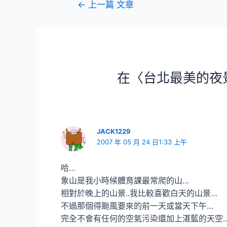
文
←
上一篇 文章
章
導
覽
在〈台北最美的夜
JACK1229
2007 年 05 月 24 日1:33 上午
哈…
象山是我小時候體育課最常爬的山…
相對於晚上的山景..我比較喜歡白天的山景…
不過那個得颱風要來的前一天或當天下午…
完全不會有任何的空氣污染還加上湛藍的天空