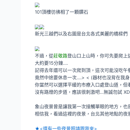
101頂樓彷彿相了一顆鑽石
新光三越們以及右圖是台北各式美麗的橋樑們
不過，從
莊敬路
登山口上山時，你可先要爬上
大約要15分鐘….
記得去年還可以一次爬到頂，這次可能沒吃午
竟然中途要休息一次….> < (器材也沒背在我
你當然可以選擇平緩的市療入口處登山道，但
沒有路燈的步道，應該很刺激吧…無誠勿試 XD
象山夜景曾是讓我第一次接觸單眼的地方，也
相信我，看過這裡的夜景，台北其他地點的夜
★<還有一些夜景照請跟我來>