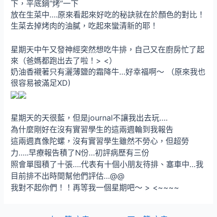
下，平底鍋”烤”一下
放在生菜中….原來看起來好吃的秘訣就在於顏色的對比！
生菜去掉烤肉的油膩，吃起來蠻清新的耶！
星期天中午又發神經突然想吃牛排，自己又在廚房忙了起
來（爸媽都跑出去了啦！> <）
奶油香襯著只有灑薄鹽的霜降牛…好幸福啊～ （原來我也
很容易被滿足XD)
星期天的天很藍，但是journal不讓我出去玩….
為什麼剛好在沒有實習學生的這兩週輪到我報告
這兩週真像陀螺，沒有實習學生雖然不勞心，但超勞
力…..早療報告積了N份…初評病歷有三份
照會單囤積了十張….代表有十個小朋友待排、塞車中…我
目前排不出時間幫他們評估…@@
我對不起你們！！再等我一個星期吧～ > <~~~~