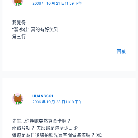
2006 年 10 月 21 日11:59 下午
我覺得
"溜冰鞋" 真的有好笑到
第三行
回覆
HUANGSG1
2006 年 10 月 23 日11:19 下午
先生…你幹嘛突然買金卡啊？
那照片勒？ 怎麼還是這麼少….:P
難道是為日後練拍照先買空間做準備嗎？ XD