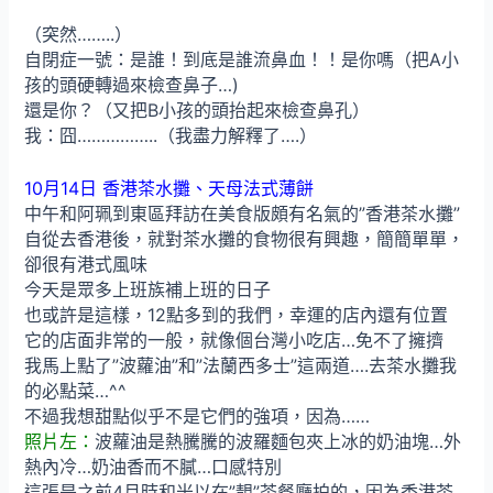
（突然……..）
自閉症一號：是誰！到底是誰流鼻血！！是你嗎（把A小
孩的頭硬轉過來檢查鼻子…)
還是你？（又把B小孩的頭抬起來檢查鼻孔）
我：囧……………..（我盡力解釋了….）
10月14日 香港茶水攤、天母法式薄餅
中午和阿珮到東區拜訪在美食版頗有名氣的”香港茶水攤”
自從去香港後，就對茶水攤的食物很有興趣，簡簡單單，
卻很有港式風味
今天是眾多上班族補上班的日子
也或許是這樣，12點多到的我們，幸運的店內還有位置
它的店面非常的一般，就像個台灣小吃店…免不了擁擠
我馬上點了”波蘿油”和”法蘭西多士”這兩道….去茶水攤我
的必點菜…^^
不過我想甜點似乎不是它們的強項，因為……
照片左：
波蘿油是熱騰騰的波羅麵包夾上冰的奶油塊…外
熱內冷…奶油香而不膩…口感特別
這張是之前4月時和米以在”靚”茶餐廳拍的，因為香港茶