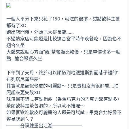
一個人平分下來只花了150，就吃的很撐，甜點飲料主餐
都有了XD
踏出店門時，外頭已大排長龍……
不過這家店可能還是比較適合當平時午晚餐吃，因為也不
適合久坐
大體來說點心方面”靚”茶餐廳比較優，只是單價也多一點
點…適合聚餐久坐
下午到了天母，終於可以順道到哈跟達斯對面巷子裡的”
布列塔尼薄餅屋”
其實就是類似軟皮的可麗餅～ 只是賣相沒有很好看….拍
照起來更失敗XD
味道還不錯….有點過甜（香蕉巧克力的巧克力醬有點多）
茶類飲料是茶包泡的，所以就不推囉～
如果喜歡吃軟皮可麗餅的人還是可試試，畢竟台北好像不
容易吃到ㄟ？
———分隔線重出江湖——————–