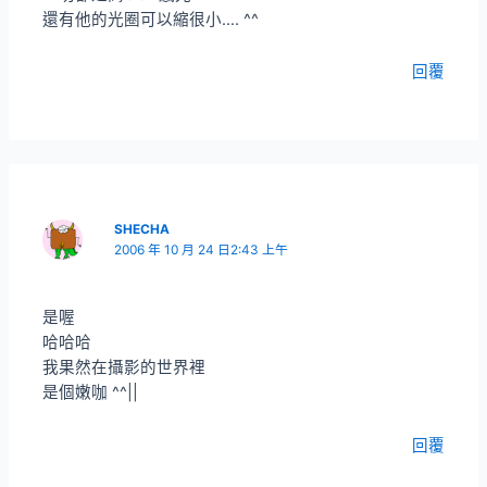
還有他的光圈可以縮很小…. ^^
回覆
SHECHA
2006 年 10 月 24 日2:43 上午
是喔
哈哈哈
我果然在攝影的世界裡
是個嫩咖 ^^||
回覆