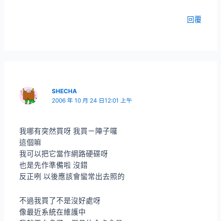
回覆
SHECHA
2006 年 10 月 24 日12:01 上午
我哪有突然買呀 我買ㄧ陣子囉
這個嘛
我可以把它當作網路硬碟呀
也是先作準備啦 沒錯
反正咧 以後應該會蠻常出去照的
不過我買了不是沒好處呀
像最近系統在維護中