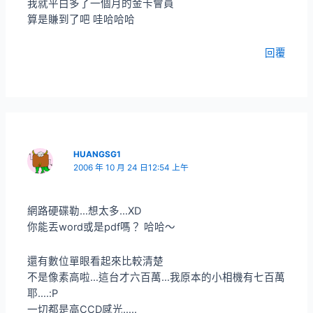
我就平白多了一個月的金卡會員
算是賺到了吧 哇哈哈哈
回覆
HUANGSG1
2006 年 10 月 24 日12:54 上午
網路硬碟勒…想太多…XD
你能丟word或是pdf嗎？ 哈哈～
還有數位單眼看起來比較清楚
不是像素高啦…這台才六百萬…我原本的小相機有七百萬
耶….:P
一切都是高CCD感光…..