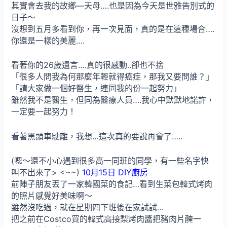
其實會去我的故鄉—天母….也是因為今天是世雅告別式的
日子～
沒想到五月多看到你，再一次見面，真的是在這種場合….
你還是一樣的美麗….
看著你的26歲遺言….真的很感動..卻也不捨
「很多人問我為何那麼年輕就得癌症，那我又要問誰？」
「請大家做一個好醫生，連同我的份一起努力」
雖然我不是醫生，但同為醫療人員….我心中默默地諾許，
一定要一起努力！
看著黑頭車駛離，我想…這次真的要說再會了…..
(嗯～還不小心遇到很多高一同班的同學，有一些名字快
叫不出來了> <~~)
10月15日 DIY廚房
前陣子朋友丟了一家韓國菜的食記…看到生菜包韓式烤肉
的照片感覺好美味啊～
雖然沒吃過，就在星期四下班後在家試試…
把之前在Costco買的韓式高接梨烤肉醬把豬肉片醃一