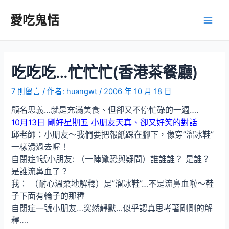
跳
至
愛吃鬼恬
Main
主
要
Men
內
容
吃吃吃…忙忙忙(香港茶餐廳)
7 則留言
/ 作者:
huangwt
/
2006 年 10 月 18 日
顧名思義…就是充滿美食、但卻又不停忙碌的一週….
10月13日 剛好星期五 小朋友天真、卻又好笑的對話
邱老師：小朋友～我們要把報紙踩在腳下，像穿”溜冰鞋”
一樣滑過去喔！
自閉症1號小朋友: （一陣驚恐與疑問）誰誰誰？ 是誰？
是誰流鼻血了？
我： （耐心溫柔地解釋）是”溜冰鞋”…不是流鼻血啦～鞋
子下面有輪子的那種
自閉症一號小朋友…突然靜默…似乎認真思考著剛剛的解
釋….