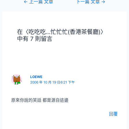
文
←
上一篇 文章
下一篇 文章
→
章
導
覽
在〈吃吃吃…忙忙忙(香港茶餐廳)〉
中有 7 則留言
LOEWE
2006 年 10 月 19 日6:21 下午
原來你說的笑話 都是源自這邊
回覆