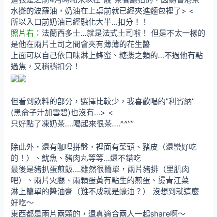
水攤的波羅油，奶油在上桌前就已經夾進麵包裡了> <
所以入口前奶油已經融化大半…扣分！！
照片右：
法蘭西多士…就是法式土司啦！ 但是不太一樣的
是他在兩片土司之間會夾有薄薄的花生醬
上面可以自己依口味淋上蜂蜜、糖漿之類的…不過他有點
過焦，又稍稍扣分！
但看到飲料的部分，選擇比較少，我喜歡喝的”利賓納”
(黑侖子汁加雪碧)也沒有…> <
只好點了凍奶茶….喝起來很茶….^^””
除此外，還有咖哩拼盤，裡面有菜頭、豬皮（還蠻好吃
的！）、魷魚、豬肉丸等等…還不錯吃
最後是豬扒蛋煎飯….雖然很簡單，兩片豬排（里肌肉
吧）、兩片火腿、兩顆蛋黃有點生的煎蛋、燙青江菜
淋上簡單的醬油膏（難不成就是蠔油？） 沒想到就這麼
好吃～
東西都是兩片兩顆的，還真適合兩人一起share啊～