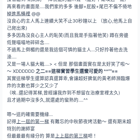
再來看的畫面是….我們家的多多 後腳+屁股+尾巴不偏不倚地
掉進馬桶裡
@@
沒良心的主人馬上連續大笑不止30秒鐘以上 （放心,他馬上自
己爬出來)
多多因為沒良心主人的恥笑(而且我是手指著他笑) 蹲在旁邊
低聲喵喵地碎碎念….
不過馬上倒楣的還是我這個可憐的貓主人…只好拎著他去洗
澡….
又是一場人貓大戰….> < 但是 那個畫面實在是太好笑了啦～
～ XDDDDDD
之二==這梯實習學生還蠻可愛的 ^^””==
其實這梯學生還算認真還算乖,會讓超好脾氣的黃老師瀕臨爆
炸的次數也算少之又少了
（唉..還記得某梯,曾經讓我炸到不想留在治療室裡太久)
且才過期中沒多久,就還處的蠻熟的….^^
嗯～這的確需要機緣…
記得
上一屆的第一梯
有難忘的中秋節夜烤活動～ 還有期末超
特別的謝師宴
但最最最有緣分的 算是
上上屆的第三梯
吧！