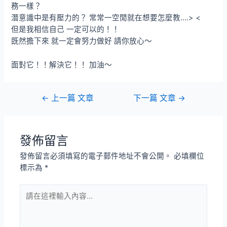
務一樣？
潛意識中是有壓力的？ 常常一空閒就在想要怎麼教….> <
但是我相信自己 一定可以的！！
既然擔下來 就一定會努力做好 請你放心～
面對它！！解決它！！ 加油～
文
←
上一篇 文章
下一篇 文章
→
章
導
覽
發佈留言
發佈留言必須填寫的電子郵件地址不會公開。
必填欄位
標示為
*
請
在
這
裡