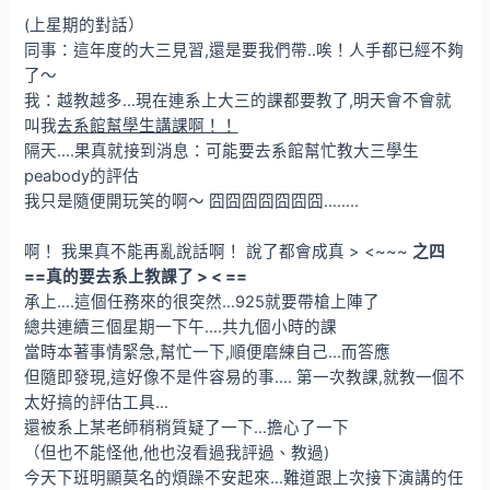
(上星期的對話）
同事：這年度的大三見習,還是要我們帶..唉！人手都已經不夠
了～
我：越教越多…現在連系上大三的課都要教了,明天會不會就
叫我
去系館幫學生講課啊！！
隔天….果真就接到消息：可能要去系館幫忙教大三學生
peabody的評估
我只是隨便開玩笑的啊～ 囧囧囧囧囧囧囧……..
啊！ 我果真不能再亂說話啊！ 說了都會成真 > <~~~
之四
==真的要去系上教課了 > < ==
承上….這個任務來的很突然…925就要帶槍上陣了
總共連續三個星期一下午….共九個小時的課
當時本著事情緊急,幫忙一下,順便磨練自己…而答應
但隨即發現,這好像不是件容易的事…. 第一次教課,就教一個不
太好搞的評估工具…
還被系上某老師稍稍質疑了一下…擔心了一下
（但也不能怪他,他也沒看過我評過、教過)
今天下班明顯莫名的煩躁不安起來…難道跟上次接下演講的任