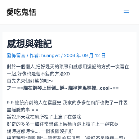
跳
至
愛吃鬼恬
Main
主
要
Men
內
容
感想與雜記
發佈留言
/ 作者:
huangwt
/
2006 年 09 月 12 日
對於一個懶人,把好幾天的瑣事和感想用週記的方式一次寫在
一起,好像也是個不錯的方法XD
首先先來個好笑的吧～
之一 ==貓在鋼琴上昏倒…遜~ 貓掉進馬桶裡…cool~==
9.9 總統府前的人在寫歷史 我家的多多在廁所也做了一件丟
盡貓臉的事 =.=
話說那天我在廁所檯子上忘了在做啥
好奇的多多一如往常想跳上馬桶再跳上檯子上一窺究竟
說時遲那時快…. 一個後腳沒抓好
接著聽到”刷刷刷”一陣慌亂的貓爪聲 （還好不是噗通一聲)