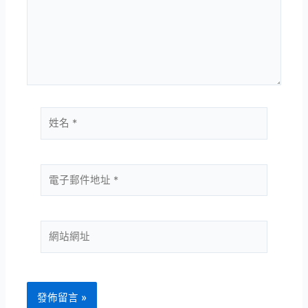
輸
入
內
容...
姓
名
*
電
子
郵
件
網
地
站
址
網
*
址