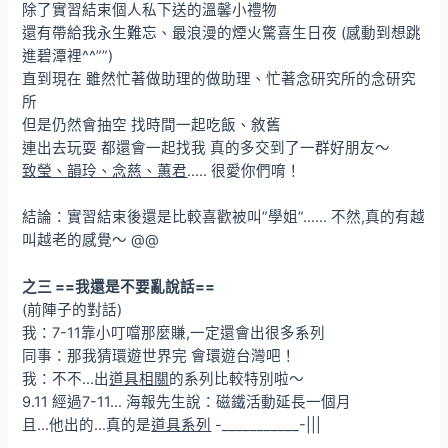
除了實習結束個人私下送的溫馨小禮物
還有帶給我永生難忘、最浪漫的煙火驚喜生日夜 (感動到想跳
進碧潭裡^^””)
直到現在 雖然忙著做助理的做助理、忙著念研究所的念研究
所
但是仍然會抽空 找時間一起吃飯、敘舊
連出去玩耍 都還會一起找我 真的多交到了一群好朋友～
致瑩、韻玲、念慈、蕙君
….. 很愛你們唷！
結論：實習結束後還是比較喜歡被叫”學姐”…… 不然,真的有越
叫越老的感覺～ @@
之三 ==我還是不要亂說話==
(前陣子的對話)
我：7-11靠小叮噹那麼賺,一定還會出很多系列
同事：那我猜環遊世界完 會環遊台灣吧！
我：不不…出
道具相關
的系列比較特別啦～
9.11 經過7-11… 海報先生說：磁鐵活動延長一個月
且…他出的…真的是
道具系列
-___________-|||