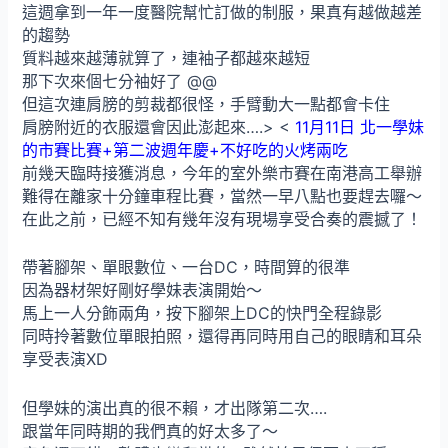
這週拿到一年一度醫院幫忙訂做的制服，果真有越做越差
的趨勢
質料越來越薄就算了，連袖子都越來越短
那下次來個七分袖好了 @@
但這次連肩膀的剪裁都很怪，手臂動大一點都會卡住
肩膀附近的衣服還會因此澎起來….> <
11月11日 北一學妹
的市賽比賽+第二波週年慶+不好吃的火烤兩吃
前幾天臨時接獲消息，今年的室外樂市賽在南港高工舉辦
難得在離家十分鐘車程比賽，當然一早八點也要趕去囉～
在此之前，已經不知有幾年沒有現場享受合奏的震撼了！
帶著腳架、單眼數位、一台DC，時間算的很準
因為器材架好剛好學妹表演開始～
馬上一人分飾兩角，按下腳架上DC的快門全程錄影
同時拎著數位單眼拍照，還得再同時用自己的眼睛和耳朵
享受表演XD
但學妹的演出真的很不賴，才出隊第二次….
跟當年同時期的我們真的好太多了～