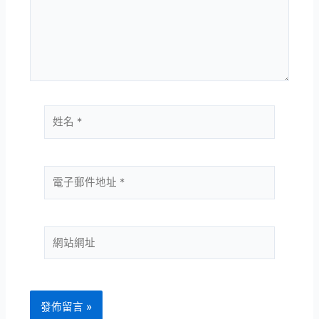
輸
入
內
容...
姓
名
*
電
子
郵
件
網
地
站
址
網
*
址