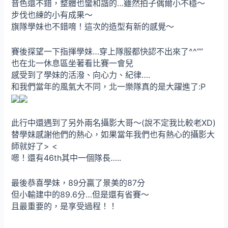
音色還不錯，整體也蠻和諧的…雖然拍子偶爾小不穩～
步伐也練的小有成果～
旗隊學妹也不錯唷！這次的造型有新的感覺～
賽後探望一下指揮學妹…穿上隊服都快認不出來了^^””
也在北一休息區坐著看比賽一會兒
感受到了學妹的活潑、向心力、紀律….
和我們當年的風氣大不同，北一樂隊真的是大躍進了:P
此行中還遇到了另外兩名攝影大哥～(說不定我比較老XD)
替學妹感謝他們的熱心，如果當年我們也有熱心的攝影大
師就好了> <
嗯！還有46th其中一個隊長…..
最後恭喜學妹，89分贏了景美的87分
但小輸建中的89.6分…但是還有省賽～
且最重要的，是享受過程！！