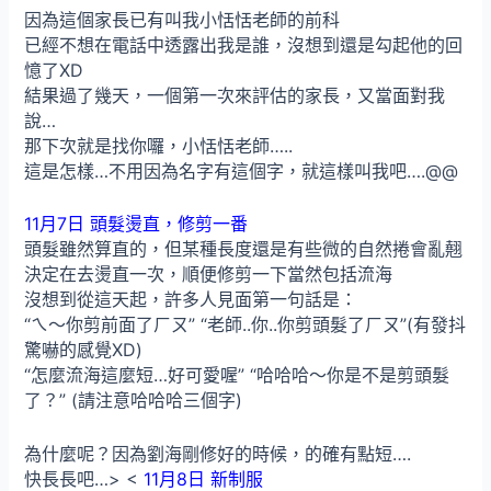
因為這個家長已有叫我小恬恬老師的前科
已經不想在電話中透露出我是誰，沒想到還是勾起他的回
憶了XD
結果過了幾天，一個第一次來評估的家長，又當面對我
說…
那下次就是找你囉，小恬恬老師…..
這是怎樣…不用因為名字有這個字，就這樣叫我吧….@@
11月7日 頭髮燙直，修剪一番
頭髮雖然算直的，但某種長度還是有些微的自然捲會亂翹
決定在去燙直一次，順便修剪一下當然包括流海
沒想到從這天起，許多人見面第一句話是：
“ㄟ～你剪前面了ㄏㄡ” “老師..你..你剪頭髮了ㄏㄡ”(有發抖
驚嚇的感覺XD)
“怎麼流海這麼短…好可愛喔” “哈哈哈～你是不是剪頭髮
了？” (請注意哈哈哈三個字)
為什麼呢？因為劉海剛修好的時候，的確有點短….
快長長吧…> <
11月8日 新制服