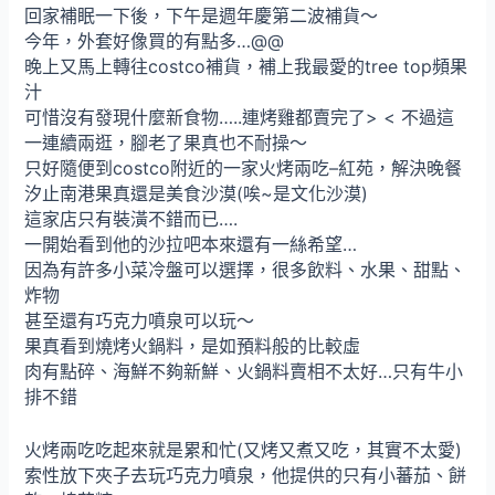
回家補眠一下後，下午是週年慶第二波補貨～
今年，外套好像買的有點多…@@
晚上又馬上轉往costco補貨，補上我最愛的tree top頻果
汁
可惜沒有發現什麼新食物…..連烤雞都賣完了> < 不過這
一連續兩逛，腳老了果真也不耐操～
只好隨便到costco附近的一家火烤兩吃–紅苑，解決晚餐
汐止南港果真還是美食沙漠(唉~是文化沙漠)
這家店只有裝潢不錯而已….
一開始看到他的沙拉吧本來還有一絲希望…
因為有許多小菜冷盤可以選擇，很多飲料、水果、甜點、
炸物
甚至還有巧克力噴泉可以玩～
果真看到燒烤火鍋料，是如預料般的比較虛
肉有點碎、海鮮不夠新鮮、火鍋料賣相不太好…只有牛小
排不錯
火烤兩吃吃起來就是累和忙(又烤又煮又吃，其實不太愛)
索性放下夾子去玩巧克力噴泉，他提供的只有小蕃茄、餅