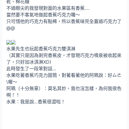
乾、棉花糖
不過眼尖的我發現對面的水果區有香蕉….
當然要不客氣地做起香蕉巧克力囉～
只可惜他的巧克力有點稀，所以香蕉味完全蓋過巧克力了
@@
水果先生也玩起香蕉巧克力雙淇淋
（其實只是因為剝完香蕉皮，才發現巧克力噴泉被收起來
了，只好加冰淇淋XD)
此時發生了一段笨對話…
水果吃著香蕉巧克力甜筒，對著看著他的阿珮說：好ㄙㄜ
\喔～
阿珮（十分無辜）：莫名其妙，我也沒怎樣，為何我很色
啊！！
水果：我是說…香蕉很澀啦！