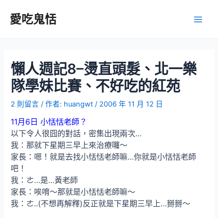
跳
至
愛吃鬼恬
Main
主
要
Men
內
容
懶人週記8–燙直頭髮、北一樂
隊學妹比賽、不好吃的紅苑
2 則留言
/ 作者:
huangwt
/
2006 年 11 月 12 日
11月6日 小恬恬老師？
以下令人很囧的對話，密集出現兩次…
我：那就下星期三早上來治療囉～
家長：嗯！就是去找小恬恬老師嘛…你就是小恬恬老師
吧！
我：ㄜ…是…黃老師
家長：唉唷～那就是小恬恬老師嘛～
我：ㄜ..(不想再解釋)反正就是下星期三早上…掰掰～