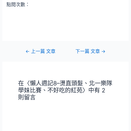
點閱次數：
文
←
上一篇 文章
下一篇 文章
→
章
導
覽
在〈懶人週記8–燙直頭髮、北一樂隊
學妹比賽、不好吃的紅苑〉中有 2
則留言