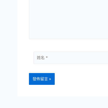
裡
輸
入
內
容...
姓
名
*