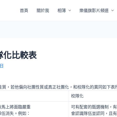
首頁
關於我
相簿
樂儀旗影片頻道
隊化比較表
 日
性質，若他偏向社團性質或真正社團化，和校隊化的異同如下表
校隊化
數馬上將面臨嚴重
可有配套的甄選機制，有
隊伍消失。例如：
會認識隊伍並認同，且有