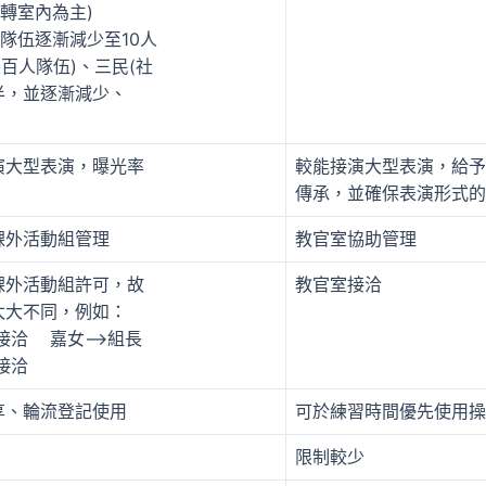
(轉室內為主)
人隊伍逐漸減少至10人
是百人隊伍)、三民(社
半，並逐漸減少、
演大型表演，曝光率
較能接演大型表演，給予
傳承，並確保表演形式的
課外活動組管理
教官室協助管理
課外活動組許可，故
教官室接洽
太大不同，例如：
接洽 嘉女–>組長
接洽
享、輪流登記使用
可於練習時間優先使用操
限制較少