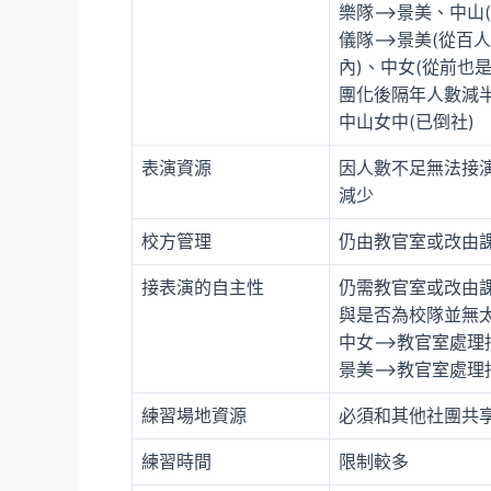
樂隊–>景美、中山
儀隊–>景美(從百
內)、中女(從前也
團化後隔年人數減
中山女中(已倒社)
表演資源
因人數不足無法接
減少
校方管理
仍由教官室或改由
接表演的自主性
仍需教官室或改由
與是否為校隊並無
中女–>教官室處理
景美–>教官室處理
練習場地資源
必須和其他社團共
練習時間
限制較多