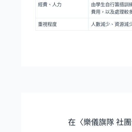
經費、人力
由學生自行籌措訓
費用，以及處理較
重視程度
人數減少、資源減
文
章
導
覽
在〈樂儀旗隊 社團