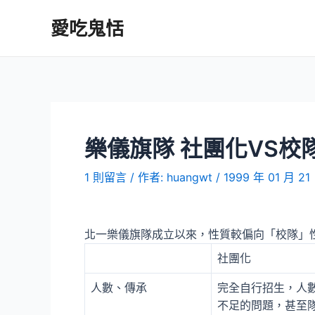
跳
愛吃鬼恬
至
主
要
內
容
樂儀旗隊 社團化VS校
1 則留言
/ 作者:
huangwt
/
1999 年 01 月 21
北一樂儀旗隊成立以來，性質較偏向「校隊」
社團化
人數、傳承
完全自行招生，人
不足的問題，甚至