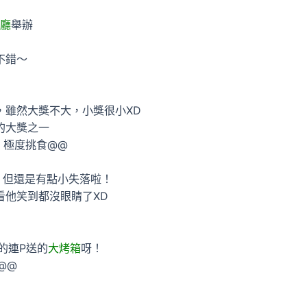
廳
舉辦
不錯～
，雖然大獎不大，小獎很小XD
的大獎之一
，極度挑食@@
 但還是有點小失落啦！
看他笑到都沒眼睛了XD
的連P送的
大烤箱
呀！
@@