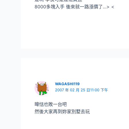
8000多塊入手 後來就一路漲價了…> <
WAGASHI119
2007 年 02 月 25 日11:00 下午
暐恬也敗一台吧
然後大家再到妳家別墅去玩