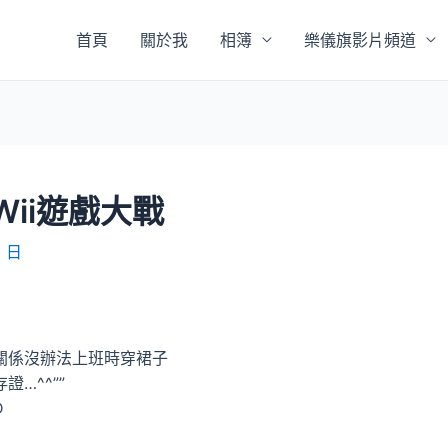
首頁
關於我
相簿
樂儀旗影片頻道
Wii遊戲大戰
9 日
關係沒辦法上班時穿裙子
…^^””
D