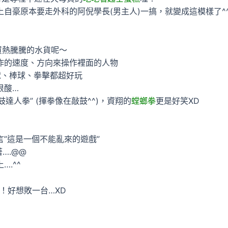
自豪原本要走外科的阿倪學長(男主人)一搞，就變成這模樣了^^
買熱騰騰的水貨呢～
作的速度、方向來操作裡面的人物
網球、棒球、拳擊都超好玩
很酸…
達人拳” (揮拳像在敲鼓^^)，資翔的
螳螂拳
更是好笑XD
”這是一個不能亂來的遊戲”
….@@
.^^
！好想敗一台…XD