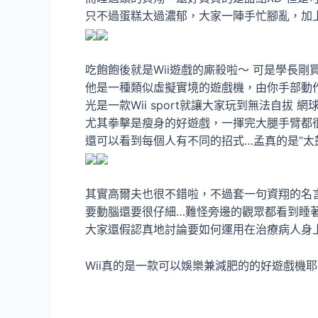
只不過蛋糕太過濃郁，大家一陣手忙腳亂，加上
吃飽飽後就是Wii遊戲的廝殺啦～ 可是學長剛
他是一種類似虛擬實境的遊戲機，由你手部動
光是一款Wii sport就讓大家玩到無法自拔 
尤其拳擊是瘦身的好遊戲，一揮完大腿手臂都
還可以看到每個人有不同的招式…孟真的是”太鼓
其實高爾夫也很不錯啦，不過套一句資翔的名言
要動腦還要很仔細…難怪旁邊的觀眾都看到睡著
大家還假認真地討論要如何運用在治療病人身上…
Wii真的是一款可以娛樂兼減肥的的好遊戲機耶