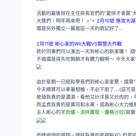
活動的最後就在主任與長官們的”愛拼才會贏”
大獎們，明年再來吧！ >”<
2月10號 進攻大
還是另外獨立一篇寫這一天的遊記好了…
2月11號 彬心家的Wii大戰VS賢慧大作戰
終於同事們可以湊出一天到彬心的新家囉！ 順
不過還是得先吃飽飽才有體力戰啊～ 今天大
由於星期一已經和學長們到彬心家家聚，還算”
今天總算可以拿著相機，不必下廚了….(這可是
筱琦負責的是濃湯，看他又炒洋蔥又炒肉的，平
而孟真負責的是壽司和水果，成為彬心大力推薦
主人彬心的
羊肉爐、涼拌蘆筍、優格沙拉
(其
而睡過頭的資翔，還好負責的是甜點XD 但是