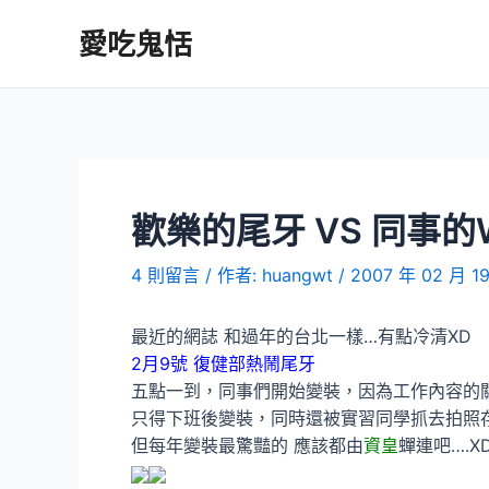
跳
愛吃鬼恬
至
主
要
內
容
歡樂的尾牙 VS 同事的
4 則留言
/ 作者:
huangwt
/
2007 年 02 月 1
最近的網誌 和過年的台北一樣…有點冷清XD
2月9號 復健部熱鬧尾牙
五點一到，同事們開始變裝，因為工作內容的
只得下班後變裝，同時還被實習同學抓去拍照存證
但每年變裝最驚豔的 應該都由
資皇
蟬連吧….X