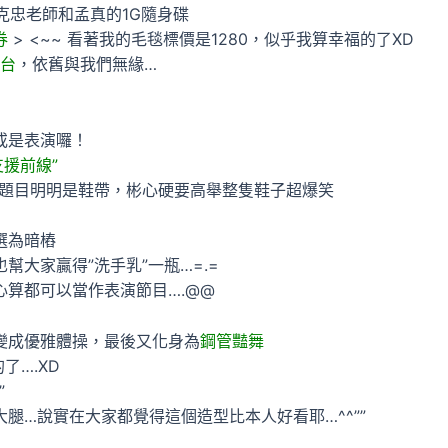
克忠老師和孟真的1G隨身碟
券
> <~~ 看著我的毛毯標價是1280，似乎我算幸福的了XD
兩台
，依舊與我們無緣…
或是表演囉！
支援前線”
其題目明明是鞋帶，彬心硬要高舉整隻鞋子超爆笑
選為暗樁
幫大家贏得”洗手乳”一瓶…=.=
心算都可以當作表演節目….@@
變成優雅體操，最後又化身為
鋼管豔舞
了….XD
”
腿…說實在大家都覺得這個造型比本人好看耶…^^””