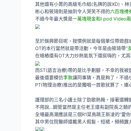
其他還有小菁的高級毛巾組(名牌的說XD)、林
彬心和筱琦則是抽到令人哭笑不得的
六百塊禮
不過今年最大獎是
一萬塊現金和I pod Video
至於娛興節目呢，按慣例就是每個單位帶遊戲
OT的本行當然就是帶活動，今年是由筱琦帶
“
在暗樁還有OT大力炒熱氣氛下還挺嗨的，尤
而ST(語言治療)帶的是比手劃腳，不幸的我被
最後還要模仿
李敖
讓同事猜，真是夠了，不過也
PT(物理治療)推出的是獨唱一首歌就算了，連
護理部的三名小護士除了勁歌熱舞，接著還轉
不用說…鋼管當然是主任老王還有副院長之類的
全場最高潮應該是三個R1菜鳥跳王新凌的”愛你
其中男住院醫師還戴黑人假髮、短裙，頻頻露大