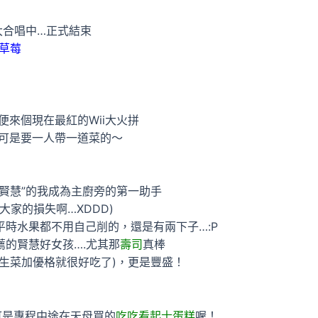
大合唱中…正式結束
湖草莓
便來個現在最紅的Wii大火拼
家可是要一人帶一道菜的～
賢慧”的我成為主廚旁的第一助手
大家的損失啊…XDDD)
時水果都不用自己削的，還是有兩下子…:P
的賢慧好女孩….尤其那
壽司
真棒
實生菜加優格就很好吃了)，更是豐盛！
可是專程中途在天母買的
吃吃看起士蛋糕
喔！