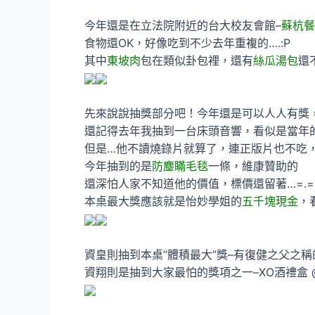
今年還是在立法院附近的台大校友會館–
蘇杭餐
食物還OK，好像吃到不少去年重複的….:P
其中
東坡肉
包在類似卦包裡，還有
絲瓜湯包
還
先來說說抽獎部分吧！今年還是可以人人有獎
還記得去年我抽到一台床頭音響，看似是當年
但是…他不讀燒錄片就算了，連正版片也不吃
今年抽到的是
防塵瞞毛毯
一條，維康贊助的
還深怕人家不知道他的價值，標價還留著…=.=
本桌最大獎應該就是怡妙學姐的
五千塊現金
，
資皇則抽到本桌”體積最大”獎–有復健之父之稱
資翔則是抽到大家最怕的獎項之一–XO酒禮盒 