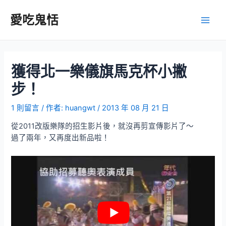
跳
至
愛吃鬼恬
Main
主
要
Men
內
容
獲得北一樂儀旗馬克杯小撇
步！
1 則留言
/ 作者:
huangwt
/
2013 年 08 月 21 日
從2011改版樂隊的招生影片後，就沒再剪宣傳影片了～
過了兩年，又再度出新品啦！