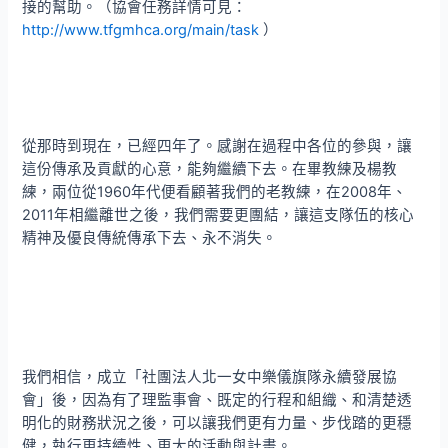
接的幫助。（協會任務詳情可見：
http://www.tfgmhca.org/main/task
）
從那時到現在，已經四年了。感謝在過程中各位的參與，讓
這份傳承及貢獻的心意，能夠繼續下去。在畢教練及楊教
練，兩位從1960年代便看顧著我們的老教練，在2008年、
2011年相繼離世之後，我們需要更團結，讓這支隊伍的核心
精神及優良傳統傳承下去、永不消失。
我們相信，成立「社團法人北一女中樂儀旗隊永續發展協
會」後，因為有了理監事會、既定的行程和組織、和清楚透
明化的財務狀況之後，可以讓我們更有力量、步伐踏的更穩
健，執行更持續性、更大的活動與計畫。