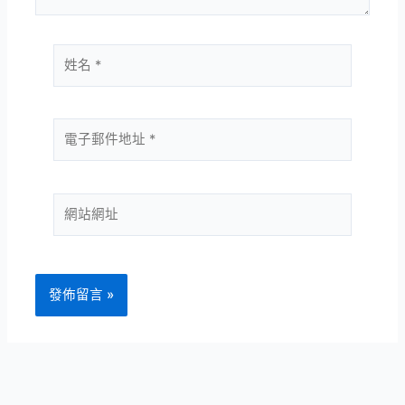
姓
名
*
電
子
郵
件
網
地
站
址
網
*
址