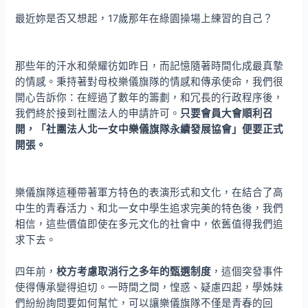
最近妳是否又想起，17歲那年在綠園操場上練習的自己？
那些年的汗水和榮耀彷如昨日，而記憶隨著時間化成最真摯
的情感。秉持著對母校樂儀旗隊的情感和傳承使命，我們很
開心告訴你：在經過了數年的籌劃，和冗長的行政程序後，
我們終於接到社團法人的申請許可。
只要會員大會順利召
開，「社團法人北一女中樂儀旗隊永續發展協會」便要正式
開張。
樂儀旗隊這種帶著軍方特色的表演形式和文化，在結合了高
中生的青春活力、和北一女中學生追求完美的特色後，我們
相信，這些價值即使在多元文化的社會中，依舊值得我們追
求下去。
四年前，
校方考慮取消行之多年的甄選制度
，這個突發事件
使得傳承變得迫切。一時間之間，惶惑、疑慮四起，學姊妹
們紛紛詢問要如何幫忙，可以讓樂儀旗隊不僅是青春的回