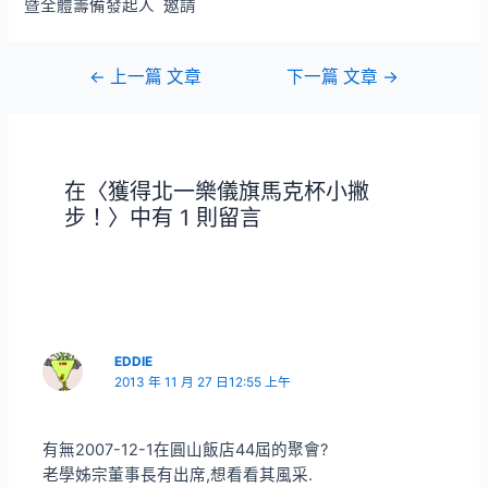
暨全體籌備發起人 邀請
文
←
上一篇 文章
下一篇 文章
→
章
導
覽
在〈獲得北一樂儀旗馬克杯小撇
步！〉中有 1 則留言
EDDIE
2013 年 11 月 27 日12:55 上午
有無2007-12-1在圓山飯店44屆的聚會?
老學姊宗董事長有出席,想看看其風采.