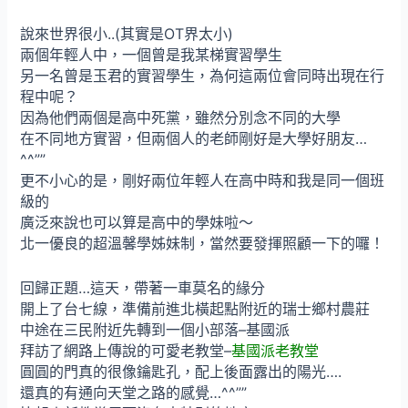
說來世界很小..(其實是OT界太小)
兩個年輕人中，一個曾是我某梯實習學生
另一名曾是玉君的實習學生，為何這兩位會同時出現在行
程中呢？
因為他們兩個是高中死黨，雖然分別念不同的大學
在不同地方實習，但兩個人的老師剛好是大學好朋友…
^^””
更不小心的是，剛好兩位年輕人在高中時和我是同一個班
級的
廣泛來說也可以算是高中的學妹啦～
北一優良的超溫馨學姊妹制，當然要發揮照顧一下的囉！
回歸正題…這天，帶著一車莫名的緣分
開上了台七線，準備前進北橫起點附近的瑞士鄉村農莊
中途在三民附近先轉到一個小部落–基國派
拜訪了網路上傳說的可愛老教堂–
基國派老教堂
圓圓的門真的很像鑰匙孔，配上後面露出的陽光….
還真的有通向天堂之路的感覺…^^””