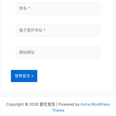
姓
名
*
電
子
郵
件
網
地
站
址
網
*
址
Copyright © 2026 愛吃鬼恬 | Powered by
Astra WordPress
Theme