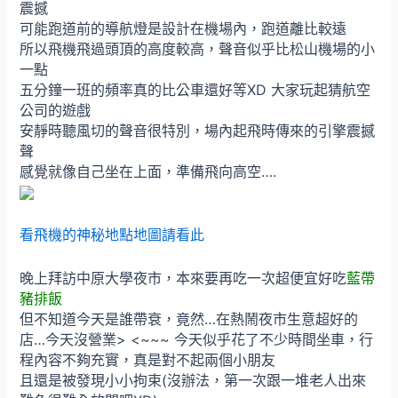
震撼
可能跑道前的導航燈是設計在機場內，跑道離比較遠
所以飛機飛過頭頂的高度較高，聲音似乎比松山機場的小
一點
五分鐘一班的頻率真的比公車還好等XD 大家玩起猜航空
公司的遊戲
安靜時聽風切的聲音很特別，場內起飛時傳來的引擎震撼
聲
感覺就像自己坐在上面，準備飛向高空….
看飛機的神秘地點地圖請看此
晚上拜訪中原大學夜市，本來要再吃一次超便宜好吃
藍帶
豬排飯
但不知道今天是誰帶衰，竟然…在熱鬧夜市生意超好的
店…今天沒營業> <~~~ 今天似乎花了不少時間坐車，行
程內容不夠充實，真是對不起兩個小朋友
且還是被發現小小拘束(沒辦法，第一次跟一堆老人出來