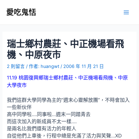
跳
至
愛吃鬼恬
Main
主
要
Men
內
容
瑞士鄉村農莊、中正機場看飛
機、中原夜市
2 則留言
/ 作者:
huangwt
/
2006 年 11 月 21 日
11.19 桃園復興鄉瑞士鄉村農莊、中正機場看飛機、中原
大學夜市
我們這群大學同學為主的”週末心靈解放團”，不時會加入
一些新伙伴
高中同學啦….同事啦…週末一同踏青去
而這次加入的新成員不太一樣….
是兩名比我們還有活力的年輕人
自從他們上車後，行程中總是充滿了活力與笑聲…XD