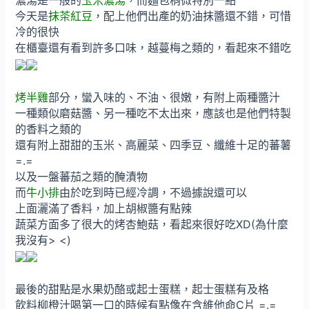
濃湯是一般的
玉米濃湯
，而麵包稍微特別一點
今天是
抹茶紅豆
，配上他們出產的奶油抹醬還不錯，可惜
冷的很快
在櫃臺還有看到許多口味，越蔓梅之類的，看起來不錯吃
烤半雞
部分，蠻入味的、不油、很嫩，有附上兩種醬汁
一種類似磨菇醬、另一種吃不太出來，應該也是他們特製
的香料之類的
還有附上甜甜的玉米、高麗菜、四季豆、纖維十足的蕃薯
=.=
以及一盤蕃茄之類的醃漬物
而
牛小排
由於吃到時已經冷調，不過據說還可以
上面灑滿了香料，加上胡椒醬有點辣
蔬菜方面多了很大的烤杏鮑菇，看起來很好吃XD(為什麼
我沒有> <)
最後的甜點是水果奶酪或起士蛋糕，起士蛋糕有及格
飲料柳橙汁喝第一口的時候有點像在含維他命C片 =.=