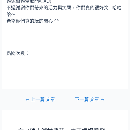
難免很難全放開吧XD)
不過謝謝你們帶來的活力與笑聲，你們真的很好笑…哈哈
哈～
希望你們真的玩的開心 ^^
點閱次數：
文
←
上一篇 文章
下一篇 文章
→
章
導
覽