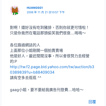
HUANGSG1
2006 年 11 月 21 日10:57 下午
對啊！還好沒有吃到豬排，否則你就更可惜啦！
只是你竟然在電話那頭偷笑我們很衰….嗚嗚～
各位路過網誌的人
上面那位小姐剛開一個拍賣賣場
他是好人，最近閒閒沒事，所以會很努力去經營
的:P
http://tw.f2.page.bid.yahoo.com/tw/auction/b3
0389839?u=b88409034
請有空多去逛逛 ^^
gaag小姐，要不要給我廣告刊登費….哈哈～
回覆