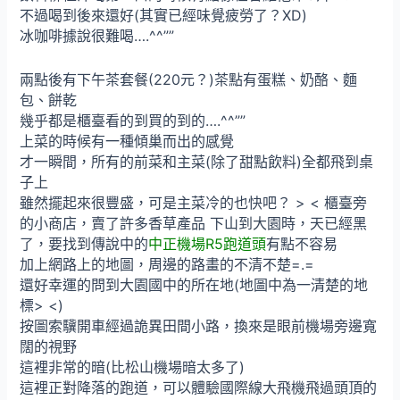
不過喝到後來還好(其實已經味覺疲勞了？XD)
冰咖啡據說很難喝….^^””
兩點後有下午茶套餐(220元？)茶點有蛋糕、奶酪、麵
包、餅乾
幾乎都是櫃臺看的到買的到的….^^””
上菜的時候有一種傾巢而出的感覺
才一瞬間，所有的前菜和主菜(除了甜點飲料)全都飛到桌
子上
雖然擺起來很豐盛，可是主菜冷的也快吧？ > < 櫃臺旁
的小商店，賣了許多香草產品 下山到大園時，天已經黑
了，要找到傳說中的
中正機場R5跑道頭
有點不容易
加上網路上的地圖，周邊的路畫的不清不楚=.=
還好幸運的問到大園國中的所在地(地圖中為一清楚的地
標> <)
按圖索驥開車經過詭異田間小路，換來是眼前機場旁邊寬
闊的視野
這裡非常的暗(比松山機場暗太多了)
這裡正對降落的跑道，可以體驗國際線大飛機飛過頭頂的