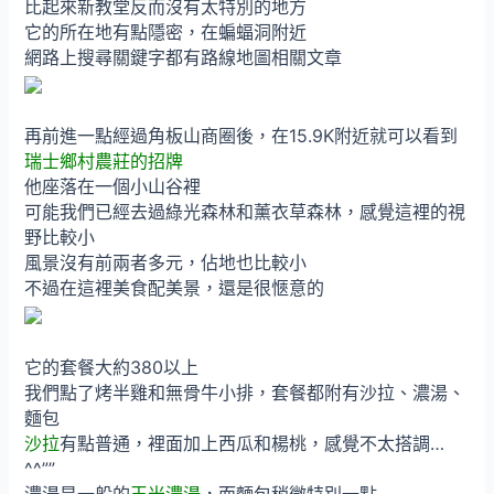
比起來新教堂反而沒有太特別的地方
它的所在地有點隱密，在蝙蝠洞附近
網路上搜尋關鍵字都有路線地圖相關文章
再前進一點經過角板山商圈後，在15.9K附近就可以看到
瑞士鄉村農莊的招牌
他座落在一個小山谷裡
可能我們已經去過綠光森林和薰衣草森林，感覺這裡的視
野比較小
風景沒有前兩者多元，佔地也比較小
不過在這裡美食配美景，還是很愜意的
它的套餐大約380以上
我們點了烤半雞和無骨牛小排，套餐都附有沙拉、濃湯、
麵包
沙拉
有點普通，裡面加上西瓜和楊桃，感覺不太搭調…
^^””