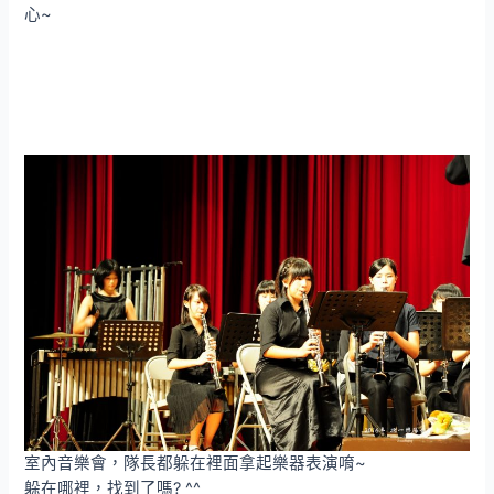
心~
室內音樂會，隊長都躲在裡面拿起樂器表演唷~
躲在哪裡，找到了嗎? ^^