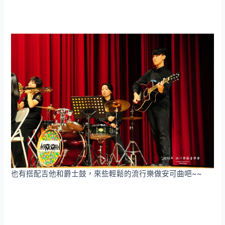
也有搭配吉他和爵士鼓，來些輕鬆的流行樂做安可曲吧~~