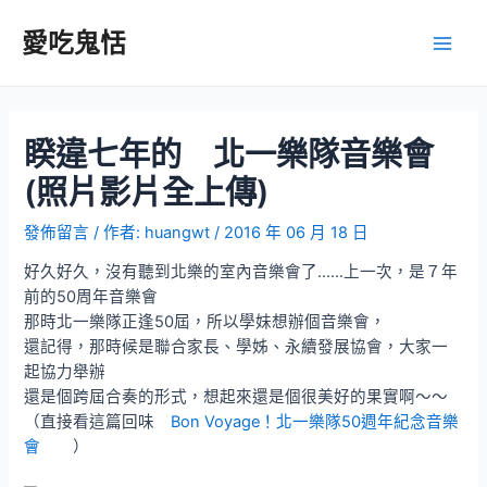
跳
至
愛吃鬼恬
Main
主
要
Men
內
容
睽違七年的 北一樂隊音樂會
(照片影片全上傳)
發佈留言
/ 作者:
huangwt
/
2016 年 06 月 18 日
好久好久，沒有聽到北樂的室內音樂會了……上一次，是７年
前的50周年音樂會
那時北一樂隊正逢50屆，所以學妹想辦個音樂會，
還記得，那時候是聯合家長、學姊、永續發展協會，大家一
起協力舉辦
還是個跨屆合奏的形式，想起來還是個很美好的果實啊～～
（直接看這篇回味
Bon Voyage！北一樂隊50週年紀念音樂
會
）