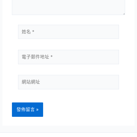
容...
姓
名
*
電
子
郵
件
網
地
站
址
網
*
址