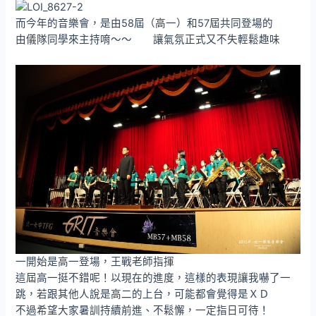
而今年的音樂會，是由58屆（高一）和57屆共同登場的
由儀隊同學來主持唷～～ 讓氣氛正式又不失輕鬆趣味
一開始是高一登場，王戰老師指揮
這屆高一挺不錯呢！以現在的進度，這樣的表現讓我嚇了一
跳，若跟其他人說是高二的上台，可能都會覺得是ＸＤ
不過希望大家暑訓持續前進、不鬆懈，一定指日可待！