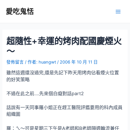
跳
至
愛吃鬼恬
Main
主
要
Men
內
容
超隨性+幸運的烤肉配國慶煙火
～
發佈留言
/ 作者:
huangwt
/
2006 年 10 月 11 日
雖然這週還沒過完,還是先記下昨天用烤肉佔看煙火位置
的好笑策略
不過在此之前….先來個白癡對話part2
話說有一天同事羅小姐正在趕工醫院評鑑要用的科內成員
組織圖
羅：ㄟ～可是星期三下午是A老師和B老師隔週輪流兼任