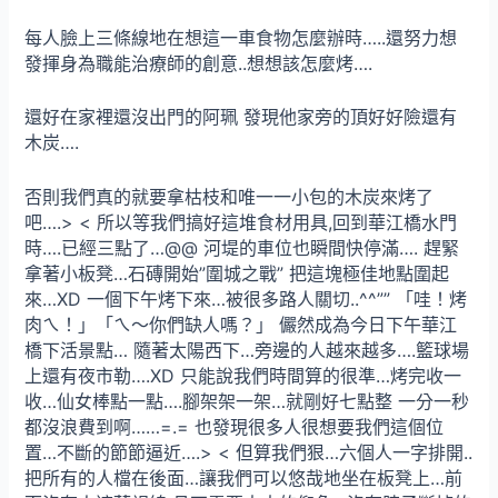
每人臉上三條線地在想這一車食物怎麼辦時…..還努力想
發揮身為職能治療師的創意..想想該怎麼烤….
還好在家裡還沒出門的阿珮 發現他家旁的頂好好險還有
木炭….
否則我們真的就要拿枯枝和唯一一小包的木炭來烤了
吧….> < 所以等我們搞好這堆食材用具,回到華江橋水門
時….已經三點了…@@ 河堤的車位也瞬間快停滿…. 趕緊
拿著小板凳…石磚開始”圍城之戰” 把這塊極佳地點圍起
來…XD 一個下午烤下來…被很多路人關切..^^”” 「哇！烤
肉ㄟ！」「ㄟ～你們缺人嗎？」 儼然成為今日下午華江
橋下活景點… 隨著太陽西下…旁邊的人越來越多….籃球場
上還有夜市勒….XD 只能說我們時間算的很準…烤完收一
收…仙女棒點一點….腳架架一架…就剛好七點整 一分一秒
都沒浪費到啊……=.= 也發現很多人很想要我們這個位
置…不斷的節節逼近….> < 但算我們狠…六個人一字排開..
把所有的人檔在後面…讓我們可以悠哉地坐在板凳上…前