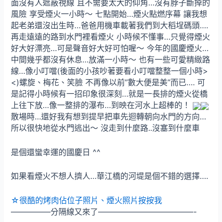
面沒有人遮蔽視線 且不需要太大的仰角…沒有脖子斷掉的
風險 享受煙火一小時～ 七點開始…煙火點燃序幕 讓我想
起老弟還沒出生時…爸爸用機車載著我們到大稻埕碼頭….
再走遠遠的路到水門裡看煙火 小時候不懂事…只覺得煙火
好大好漂亮…可是聲音好大好可怕喔～ 今年的國慶煙火…
中間幾乎都沒有休息…放滿一小時～ 也有一些可愛精緻路
線…像小叮噹(後面的小孩吵著要看小叮噹整整一個小時>
<)螺旋、梅花、笑臉 不再像以前”數大便是美”而已…. 可
是記得小時候有一招印象很深刻…就是一長排的煙火從橋
上往下放…像一整排的瀑布…到映在河水上超棒的！
散場時…還好我有想到提早把車先迴轉朝向水門的方向…
所以很快地從水門逃出～ 沒走到什麼路..沒塞到什麼車
是個還蠻幸運的國慶日 ^^
如果看煙火不想人擠人…華江橋的河堤是個不錯的選擇….
☆很酷的烤肉佔位子照片、煙火照片按按我
—————分隔線又來了————————————-