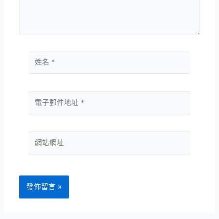
內
容...
姓
名
*
電
子
郵
件
網
地
站
址
網
*
址