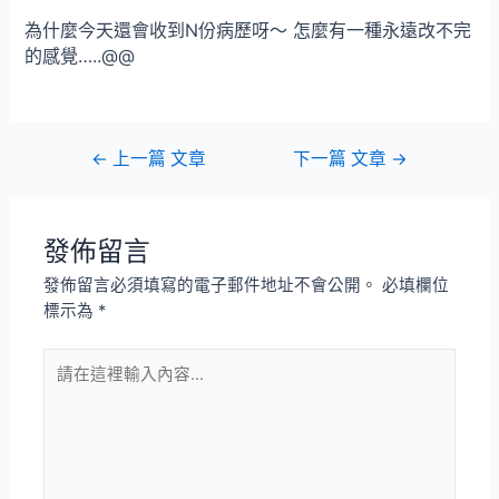
為什麼今天還會收到N份病歷呀～ 怎麼有一種永遠改不完
的感覺…..@@
文
←
上一篇 文章
下一篇 文章
→
章
導
覽
發佈留言
發佈留言必須填寫的電子郵件地址不會公開。
必填欄位
標示為
*
請
在
這
裡
輸
入