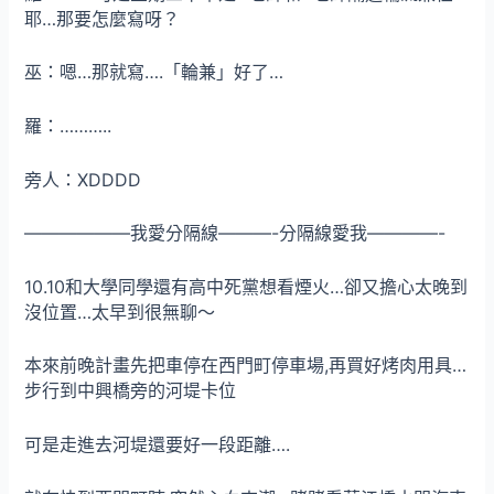
耶…那要怎麼寫呀？
巫：嗯…那就寫….「輪兼」好了…
羅：………..
旁人：XDDDD
——————我愛分隔線———-分隔線愛我————-
10.10和大學同學還有高中死黨想看煙火…卻又擔心太晚到
沒位置…太早到很無聊～
本來前晚計畫先把車停在西門町停車場,再買好烤肉用具…
步行到中興橋旁的河堤卡位
可是走進去河堤還要好一段距離….