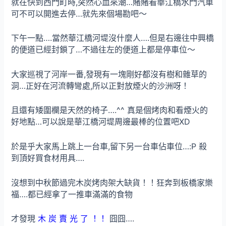
就在快到西門町時,突然心血來潮…賭賭看華江橋水門汽車
可不可以開進去停…就先來個場勘吧～
下午一點….當然華江橋河堤沒什麼人….但是右邊往中興橋
的便道已經封鎖了…不過往左的便道上都是停車位～
大家巡視了河岸一番,發現有一塊剛好都沒有樹和雜草的
洞…正好在河流轉彎處,所以正對放煙火的沙洲呀！
且還有矮圍欄是天然的椅子….^^ 真是個烤肉和看煙火的
好地點…可以說是華江橋河堤周邊最棒的位置吧XD
於是乎大家馬上跳上一台車,留下另一台車佔車位…:P 殺
到頂好買食材用具….
沒想到中秋節過完木炭烤肉架大缺貨！！狂奔到板橋家樂
福….都已經拿了一推車滿滿的食物
才發現
木 炭 賣 光 了 ！！
囧囧….