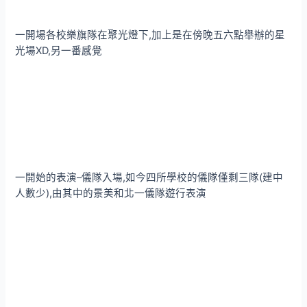
一開場各校樂旗隊在聚光燈下,加上是在傍晚五六點舉辦的星
光場XD,另一番感覺
一開始的表演–儀隊入場,如今四所學校的儀隊僅剩三隊(建中
人數少),由其中的景美和北一儀隊遊行表演