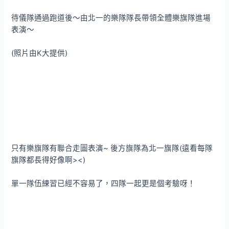
待儀隊通過跑道後～由北一的樂隊隊長帶領全體樂旗隊進場
表演～
(照片由K大提供)
只有樂旗隊有聯合走圖表演~ 後方旗隊為北一旗隊(遠看每隊
旗隊都長得好像啊><)
單一隊伍練習已經不容易了，四隊一起更是個考驗呀！