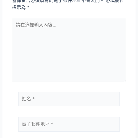
發佈留言必須填寫的電子郵件地址不會公開。
必填欄位
標示為
*
請
在
這
裡
輸
入
內
容...
姓
名
*
電
子
郵