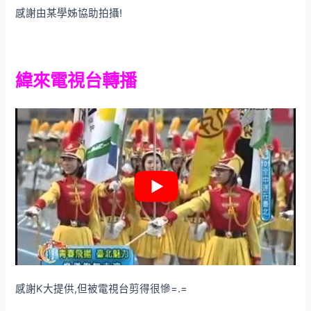
感謝由某學姊協助拍攝!
緯來電視台轉播
感謝K大提供,但被電視台剪得很慘=.=