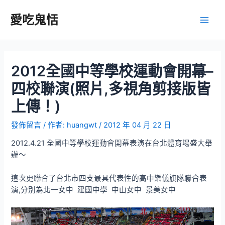
跳
至
愛吃鬼恬
Main
主
要
Men
內
容
2012全國中等學校運動會開幕–
四校聯演(照片,多視角剪接版皆
上傳！)
發佈留言
/ 作者:
huangwt
/
2012 年 04 月 22 日
2012.4.21 全國中等學校運動會開幕表演在台北體育場盛大舉
辦～
這次更聯合了台北市四支最具代表性的高中樂儀旗隊聯合表
演,分別為北一女中 建國中學 中山女中 景美女中