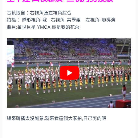
音軌取自：右視角及左視角綜合
拍攝： 隊形視角–我 右視角–某學姐 左視角–廖導演
曲目:萬世巨星 YMCA 你是我的花朵
緯來轉播太沒誠意,就來看這個大家拍,自己剪的吧