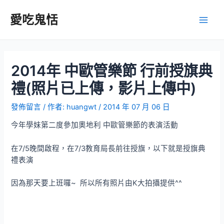
跳
至
愛吃鬼恬
Main
主
要
Men
內
容
2014年 中歐管樂節 行前授旗典
禮(照片已上傳，影片上傳中)
發佈留言
/ 作者:
huangwt
/
2014 年 07 月 06 日
今年學妹第二度參加奧地利 中歐管樂節的表演活動
在7/5晚間啟程，在7/3教育局長前往授旗，以下就是授旗典
禮表演
因為那天要上班囉~ 所以所有照片由K大拍攝提供^^