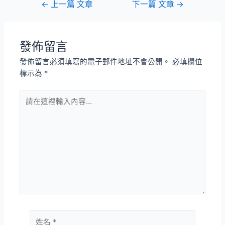
文
←
上一篇 文章
下一篇 文章
→
章
導
覽
發佈留言
發佈留言必須填寫的電子郵件地址不會公開。
必填欄位
標示為
*
請
在
這
裡
輸
入
內
容...
姓